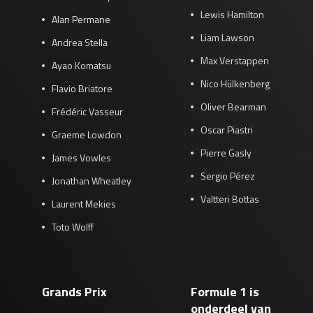
Lewis Hamilton
Alan Permane
Liam Lawson
Andrea Stella
Max Verstappen
Ayao Komatsu
Nico Hülkenberg
Flavio Briatore
Oliver Bearman
Frédéric Vasseur
Oscar Piastri
Graeme Lowdon
Pierre Gasly
James Vowles
Sergio Pérez
Jonathan Wheatley
Valtteri Bottas
Laurent Mekies
Toto Wolff
Grands Prix
Formule 1 is
onderdeel van