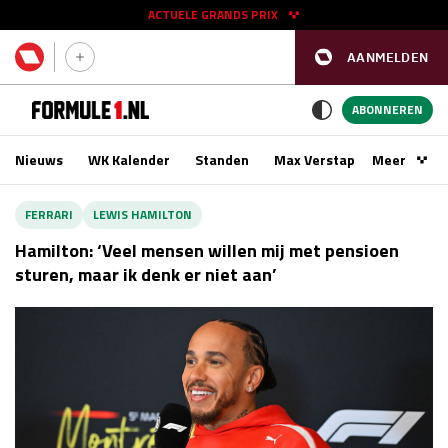
ACTUELE GRANDS PRIX
AANMELDEN
GP SPANJE 2026
11 - 13 sep
ABONNEREN
Nieuws
WK Kalender
Standen
Max Verstappen
Meer
Podca
Kwalificatie
za 16:00 - 17:00
FERRARI
LEWIS HAMILTON
Race
zo 15:00 - 17:00
Hamilton: ‘Veel mensen willen mij met pensioen
sturen, maar ik denk er niet aan’
GP SINGAPORE 2026
09 - 11 okt
GP AZERBEIDZJAN 2026
24 - 26 sep
Kwalificatie
za 15:00 - 16:00
Race
zo 14:00 - 16:00
Kwalificatie
vr 14:00 - 15:00