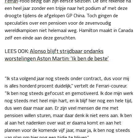
Ferrari
-rood bezig dan zijn eerste seizoen. De Brit rekende na
een heel jaar zonder een tripje naar het podium af met deze
Race
zo 21:00 - 23:00
GP ABU DHABI 2026
04 - 06 dec
droogte tijdens de afgelopen GP China. Toch gingen de
Kwalificatie
za 05:00 - 06:00
speculaties over een pensioen voor de zevenvoudig
Race
zo 05:00 - 07:00
wereldkampioen niet helemaal weg. Hamilton maakt in Canada
zelf een einde aan deze geruchten.
Kwalificatie
za 15:00 - 16:00
LEES OOK:
Alonso blijft strijdbaar ondanks
Race
zo 14:00 - 16:00
worstelingen Aston Martin: ‘Ik ben de beste’
GP QATAR 2026
27 - 29 nov
“Ik sta volgend jaar nog steeds onder contract, dus voor mij
is alles honderd procent duidelijk,” vertelt de Ferrari-coureur.
“Ik ben nog steeds gefocust en gemotiveerd. Ik doe mijn werk
Kwalificatie
za 19:00 - 20:00
nog steeds met heel mijn hart, en ik blijf hier nog een hele tijd,
Race
zo 17:00 - 19:00
dus wen daar maar aan. Er zijn veel mensen die me met
pensioen willen sturen, maar daar denk ik niet eens aan. Ik ben
al aan het nadenken over wat er daarna komt en aan het
plannen voor de komende vijf jaar, maar ja, ik ben nog steeds
van plan om hier nog een tijdje te blijven.”