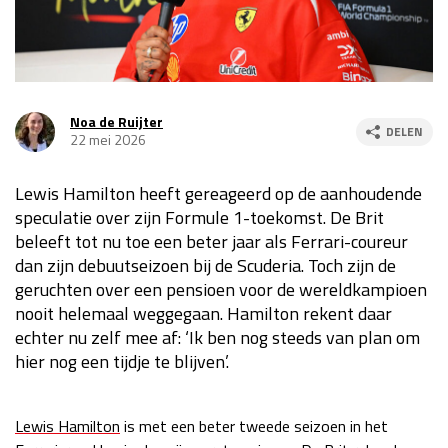
Race
za 13:00 - 15:00
GP VERENIGDE STATEN 2026
23 - 25 okt
Noa de Ruijter
DELEN
22 mei 2026
GP SÃO PAULO 2026
06 - 08 nov
Lewis Hamilton heeft gereageerd op de aanhoudende
Kwalificatie
za 23:00 - 00:00
speculatie over zijn Formule 1-toekomst. De Brit
Race
zo 21:00 - 23:00
beleeft tot nu toe een beter jaar als Ferrari-coureur
dan zijn debuutseizoen bij de Scuderia. Toch zijn de
Kwalificatie
za 19:00 - 20:00
geruchten over een pensioen voor de wereldkampioen
Race
zo 18:00 - 20:00
nooit helemaal weggegaan. Hamilton rekent daar
echter nu zelf mee af: ‘Ik ben nog steeds van plan om
GP MEXICO 2026
30 okt - 01 nov
hier nog een tijdje te blijven’.
LAS VEGAS GRAND PRIX 2026
20 - 22 nov
Lewis Hamilton
is met een beter tweede seizoen in het
Kwalificatie
za 22:00 - 23:00