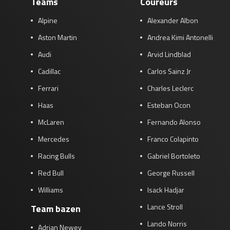
Teams
Coureurs
Alpine
Alexander Albon
Aston Martin
Andrea Kimi Antonelli
Audi
Arvid Lindblad
Cadillac
Carlos Sainz Jr
Ferrari
Charles Leclerc
Haas
Esteban Ocon
McLaren
Fernando Alonso
Mercedes
Franco Colapinto
Racing Bulls
Gabriel Bortoleto
Red Bull
George Russell
Williams
Isack Hadjar
Lance Stroll
Team bazen
Lando Norris
Adrian Newey