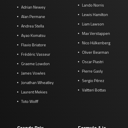
Lando Norris
Adrian Newey
Lewis Hamilton
Alan Permane
Liam Lawson
Andrea Stella
Max Verstappen
Ayao Komatsu
Nico Hülkenberg
Flavio Briatore
Oliver Bearman
Frédéric Vasseur
Oscar Piastri
Graeme Lowdon
Pierre Gasly
James Vowles
Sergio Pérez
Jonathan Wheatley
Valtteri Bottas
Laurent Mekies
Toto Wolff
Grands Prix
Formule 1 is