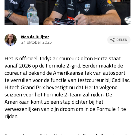
Race
za 13:00 - 15:00
GP VERENIGDE STATEN 2026
23 - 25 okt
Noa de Ruijter
DELEN
21 oktober 2025
GP SÃO PAULO 2026
06 - 08 nov
Het is officieel: IndyCar-coureur Colton Herta staat
Kwalificatie
za 23:00 - 00:00
vanaf 2026 op de Formule 2-grid. Eerder maakte de
Race
zo 21:00 - 23:00
coureur al bekend de Amerikaanse tak van autosport
te verruilen voor de functie van testcoureur bij Cadillac.
Kwalificatie
za 19:00 - 20:00
Hitech Grand Prix bevestigt nu dat Herta volgend
Race
zo 18:00 - 20:00
seizoen voor het Formule 2-team zal rijden. De
Amerikaan komt zo een stap dichter bij het
GP MEXICO 2026
30 okt - 01 nov
verwezenlijken van zijn droom om in de Formule 1 te
rijden.
LAS VEGAS GRAND PRIX 2026
20 - 22 nov
Kwalificatie
za 22:00 - 23:00