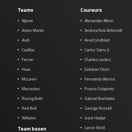
Teams
Coureurs
Alpine
Alexander Albon
Aston Martin
Andrea Kimi Antonelli
Audi
Arvid Lindblad
Cadillac
Carlos Sainz Jr
Ferrari
Charles Leclerc
Haas
Esteban Ocon
McLaren
Fernando Alonso
Mercedes
Franco Colapinto
Racing Bulls
Gabriel Bortoleto
Red Bull
George Russell
Williams
Isack Hadjar
Lance Stroll
Team bazen