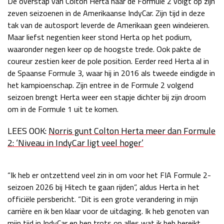
De overstap van Colton Herta naar de Formule 2 volgt op zijn
zeven seizoenen in de Amerikaanse IndyCar. Zijn tijd in deze
Race
zo 21:00 - 23:00
GP ABU DHABI 2026
04 - 06 dec
tak van de autosport leverde de Amerikaan geen windeieren.
Kwalificatie
za 05:00 - 06:00
Maar liefst negentien keer stond Herta op het podium,
Race
zo 05:00 - 07:00
waaronder negen keer op de hoogste trede. Ook pakte de
coureur zestien keer de pole position. Eerder reed Herta al in
Kwalificatie
za 15:00 - 16:00
de Spaanse Formule 3, waar hij in 2016 als tweede eindigde in
Race
zo 14:00 - 16:00
het kampioenschap. Zijn entree in de Formule 2 volgend
seizoen brengt Herta weer een stapje dichter bij zijn droom
om in de Formule 1 uit te komen.
GP QATAR 2026
27 - 29 nov
LEES OOK:
Norris gunt Colton Herta meer dan Formule
2: ‘Niveau in IndyCar ligt veel hoger’
Kwalificatie
za 19:00 - 20:00
Race
zo 17:00 - 19:00
“Ik heb er ontzettend veel zin in om voor het FIA Formule 2-
seizoen 2026 bij Hitech te gaan rijden”, aldus Herta in het
officiële persbericht. “Dit is een grote verandering in mijn
carrière en ik ben klaar voor de uitdaging. Ik heb genoten van
mijn tijd in IndyCar en ben trots op alles wat ik heb bereikt,