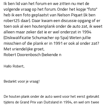
Ik ben lid van het forum en we zitten nu met de
Race
za 13:00 - 15:00
volgende vraag op het forum. Onder het kopje "foto"
heb ik een foto geplaatst van Nelson Piquet (ik ben
robert25 daar). Daar kwam een discussie opgang of er
GP VERENIGDE STATEN 2026
23 - 25 okt
toen ook al een houtenplank onder de auto zat, ik weet
alleen maar zeker dat ie er wel onderzat in 1994
(Diskwalificatie Schumacher op Spa) Weten jullie
GP SÃO PAULO 2026
06 - 08 nov
misschien of die plank er in 1991 er ook al onder zat?
Kwalificatie
za 23:00 - 00:00
Met vriendelijke groet,
Race
zo 21:00 - 23:00
Robert Doorenbosch (bekende n
Kwalificatie
za 19:00 - 20:00
Hallo Robert,
Race
zo 18:00 - 20:00
Bedankt voor je vraag!
GP MEXICO 2026
30 okt - 01 nov
De houten plank onder de auto werd voor het eerst gebruikt
LAS VEGAS GRAND PRIX 2026
20 - 22 nov
tijdens de Grand Prix van Duitsland in 1994, en wel om twee
Kwalificatie
za 22:00 - 23:00