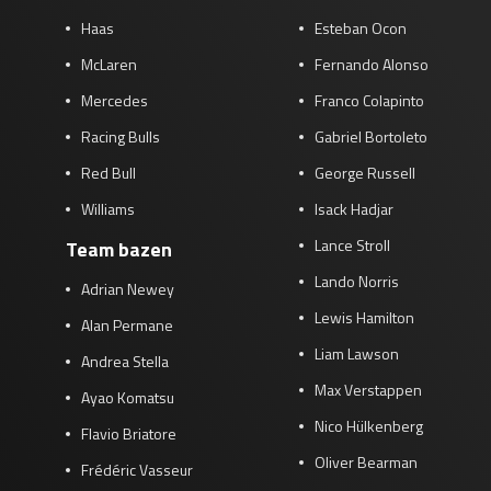
Haas
Esteban Ocon
McLaren
Fernando Alonso
Mercedes
Franco Colapinto
Racing Bulls
Gabriel Bortoleto
Red Bull
George Russell
Williams
Isack Hadjar
Lance Stroll
Team bazen
Lando Norris
Adrian Newey
Lewis Hamilton
Alan Permane
Liam Lawson
Andrea Stella
Max Verstappen
Ayao Komatsu
Nico Hülkenberg
Flavio Briatore
Oliver Bearman
Frédéric Vasseur