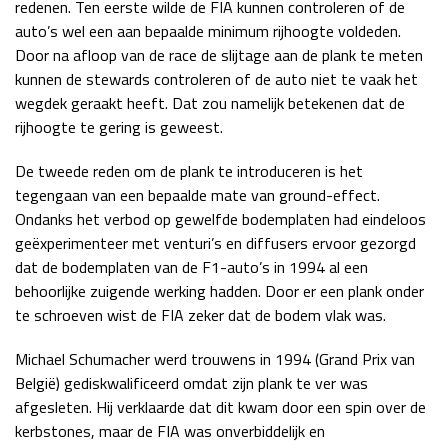
redenen. Ten eerste wilde de FIA kunnen controleren of de
Race
zo 21:00 - 23:00
auto’s wel een aan bepaalde minimum rijhoogte voldeden.
GP ABU DHABI 2026
04 - 06 dec
Door na afloop van de race de slijtage aan de plank te meten
Kwalificatie
za 05:00 - 06:00
kunnen de stewards controleren of de auto niet te vaak het
Race
zo 05:00 - 07:00
wegdek geraakt heeft. Dat zou namelijk betekenen dat de
rijhoogte te gering is geweest.
Kwalificatie
za 15:00 - 16:00
Race
zo 14:00 - 16:00
De tweede reden om de plank te introduceren is het
tegengaan van een bepaalde mate van ground-effect.
Ondanks het verbod op gewelfde bodemplaten had eindeloos
GP QATAR 2026
27 - 29 nov
geëxperimenteer met venturi’s en diffusers ervoor gezorgd
dat de bodemplaten van de F1-auto’s in 1994 al een
behoorlijke zuigende werking hadden. Door er een plank onder
te schroeven wist de FIA zeker dat de bodem vlak was.
Kwalificatie
za 19:00 - 20:00
Race
zo 17:00 - 19:00
Michael Schumacher werd trouwens in 1994 (Grand Prix van
België) gediskwalificeerd omdat zijn plank te ver was
afgesleten. Hij verklaarde dat dit kwam door een spin over de
kerbstones, maar de FIA was onverbiddelijk en