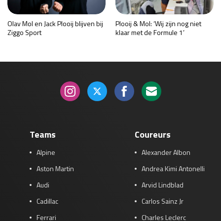
Olav Mol en Jack Plooij blijven bij
Plooij & Mol: ‘Wij zijn nog niet
Ziggo Sport
klaar met de Formule 1’
Teams
Coureurs
Alpine
Alexander Albon
Aston Martin
Andrea Kimi Antonelli
Audi
Arvid Lindblad
Cadillac
Carlos Sainz Jr
Ferrari
Charles Leclerc