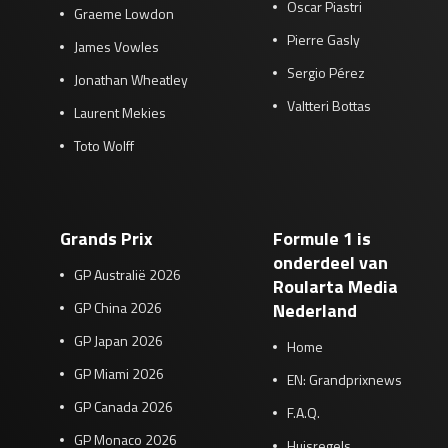
Oscar Piastri
Graeme Lowdon
Pierre Gasly
James Vowles
Sergio Pérez
Jonathan Wheatley
Valtteri Bottas
Laurent Mekies
Toto Wolff
Grands Prix
Formule 1 is
onderdeel van
GP Australië 2026
Roularta Media
GP China 2026
Nederland
GP Japan 2026
Home
GP Miami 2026
EN: Grandprixnews
GP Canada 2026
F.A.Q.
GP Monaco 2026
Huisregels