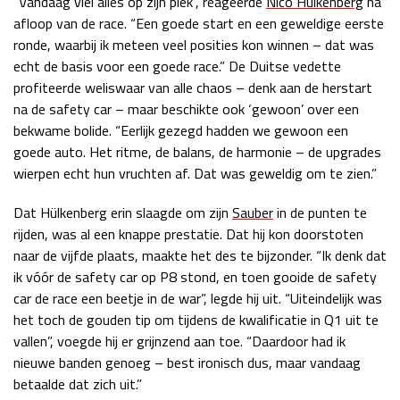
“Vandaag viel alles op zijn plek”, reageerde
Nico Hülkenberg
na
afloop van de race. “Een goede start en een geweldige eerste
Race
zo 21:00 - 23:00
GP ABU DHABI 2026
04 - 06 dec
ronde, waarbij ik meteen veel posities kon winnen – dat was
Kwalificatie
za 05:00 - 06:00
echt de basis voor een goede race.” De Duitse vedette
Race
zo 05:00 - 07:00
profiteerde weliswaar van alle chaos – denk aan de herstart
na de safety car – maar beschikte ook ‘gewoon’ over een
Kwalificatie
za 15:00 - 16:00
bekwame bolide. “Eerlijk gezegd hadden we gewoon een
Race
zo 14:00 - 16:00
goede auto. Het ritme, de balans, de harmonie – de upgrades
wierpen echt hun vruchten af. Dat was geweldig om te zien.”
GP QATAR 2026
27 - 29 nov
Dat Hülkenberg erin slaagde om zijn
Sauber
in de punten te
rijden, was al een knappe prestatie. Dat hij kon doorstoten
naar de vijfde plaats, maakte het des te bijzonder. “Ik denk dat
ik vóór de safety car op P8 stond, en toen gooide de safety
Kwalificatie
za 19:00 - 20:00
car de race een beetje in de war”, legde hij uit. “Uiteindelijk was
Race
zo 17:00 - 19:00
het toch de gouden tip om tijdens de kwalificatie in Q1 uit te
vallen”, voegde hij er grijnzend aan toe. “Daardoor had ik
nieuwe banden genoeg – best ironisch dus, maar vandaag
betaalde dat zich uit.”