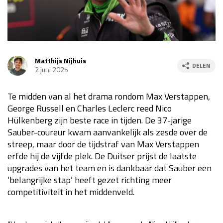
Race
za 13:00 - 15:00
GP VERENIGDE STATEN 2026
23 - 25 okt
Matthijs Nijhuis
DELEN
2 juni 2025
GP SÃO PAULO 2026
06 - 08 nov
Te midden van al het drama rondom Max Verstappen,
Kwalificatie
za 23:00 - 00:00
George Russell en Charles Leclerc reed Nico
Race
zo 21:00 - 23:00
Hülkenberg zijn beste race in tijden. De 37-jarige
Sauber-coureur kwam aanvankelijk als zesde over de
Kwalificatie
za 19:00 - 20:00
streep, maar door de tijdstraf van Max Verstappen
Race
zo 18:00 - 20:00
erfde hij de vijfde plek. De Duitser prijst de laatste
upgrades van het team en is dankbaar dat Sauber een
GP MEXICO 2026
30 okt - 01 nov
‘belangrijke stap’ heeft gezet richting meer
competitiviteit in het middenveld.
LAS VEGAS GRAND PRIX 2026
20 - 22 nov
Kwalificatie
za 22:00 - 23:00