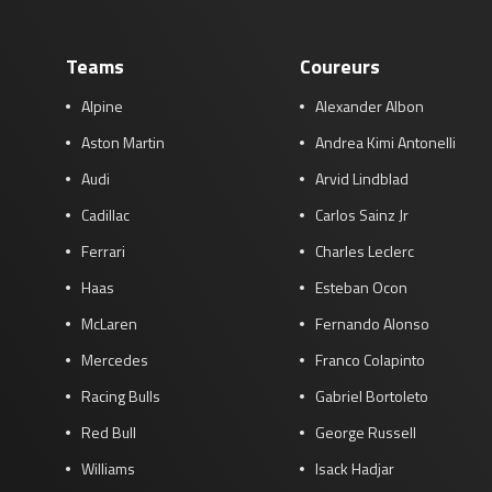
Teams
Coureurs
Alpine
Alexander Albon
Aston Martin
Andrea Kimi Antonelli
Audi
Arvid Lindblad
Cadillac
Carlos Sainz Jr
Ferrari
Charles Leclerc
Haas
Esteban Ocon
McLaren
Fernando Alonso
Mercedes
Franco Colapinto
Racing Bulls
Gabriel Bortoleto
Red Bull
George Russell
Williams
Isack Hadjar