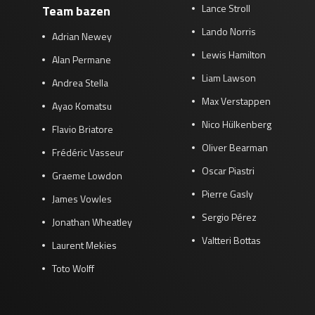
Lance Stroll
Team bazen
Lando Norris
Adrian Newey
Lewis Hamilton
Alan Permane
Liam Lawson
Andrea Stella
Max Verstappen
Ayao Komatsu
Nico Hülkenberg
Flavio Briatore
Oliver Bearman
Frédéric Vasseur
Oscar Piastri
Graeme Lowdon
Pierre Gasly
James Vowles
Sergio Pérez
Jonathan Wheatley
Valtteri Bottas
Laurent Mekies
Toto Wolff