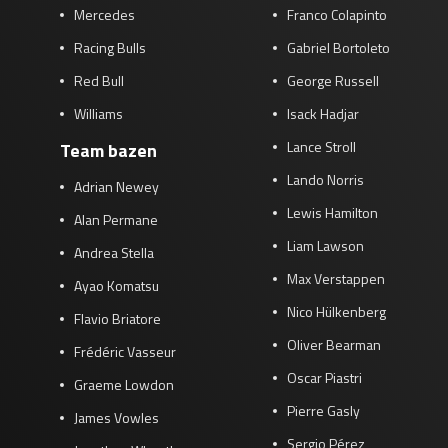
Mercedes
Franco Colapinto
Racing Bulls
Gabriel Bortoleto
Red Bull
George Russell
Williams
Isack Hadjar
Lance Stroll
Team bazen
Lando Norris
Adrian Newey
Lewis Hamilton
Alan Permane
Liam Lawson
Andrea Stella
Max Verstappen
Ayao Komatsu
Nico Hülkenberg
Flavio Briatore
Oliver Bearman
Frédéric Vasseur
Oscar Piastri
Graeme Lowdon
Pierre Gasly
James Vowles
Sergio Pérez