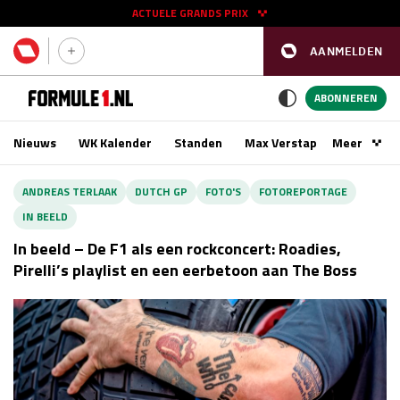
ACTUELE GRANDS PRIX
AANMELDEN
GP SPANJE 2026
11 - 13 sep
ABONNEREN
Nieuws
WK Kalender
Standen
Max Verstappen
Meer
Podca
Kwalificatie
za 16:00 - 17:00
ANDREAS TERLAAK
DUTCH GP
FOTO'S
FOTOREPORTAGE
Race
zo 15:00 - 17:00
IN BEELD
In beeld – De F1 als een rockconcert: Roadies,
GP SINGAPORE 2026
09 - 11 okt
Pirelli’s playlist en een eerbetoon aan The Boss
GP AZERBEIDZJAN 2026
24 - 26 sep
Kwalificatie
za 15:00 - 16:00
Race
zo 14:00 - 16:00
Kwalificatie
vr 14:00 - 15:00