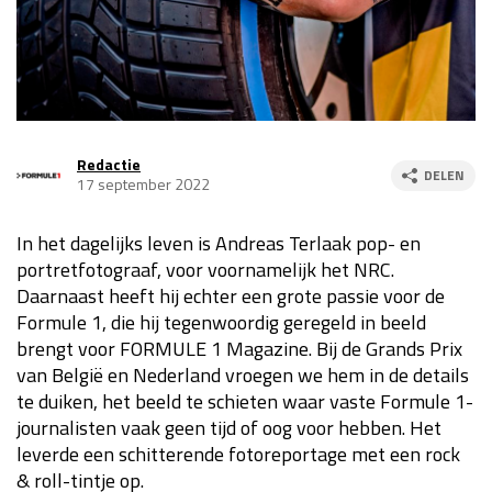
Race
za 13:00 - 15:00
GP VERENIGDE STATEN 2026
23 - 25 okt
Redactie
DELEN
17 september 2022
GP SÃO PAULO 2026
06 - 08 nov
Kwalificatie
za 23:00 - 00:00
In het dagelijks leven is Andreas Terlaak pop- en
Race
zo 21:00 - 23:00
portretfotograaf, voor voornamelijk het NRC.
Daarnaast heeft hij echter een grote passie voor de
Kwalificatie
za 19:00 - 20:00
Formule 1, die hij tegenwoordig geregeld in beeld
Race
zo 18:00 - 20:00
brengt voor FORMULE 1 Magazine. Bij de Grands Prix
van België en Nederland vroegen we hem in de details
GP MEXICO 2026
30 okt - 01 nov
te duiken, het beeld te schieten waar vaste Formule 1-
journalisten vaak geen tijd of oog voor hebben. Het
leverde een schitterende fotoreportage met een rock
LAS VEGAS GRAND PRIX 2026
20 - 22 nov
& roll-tintje op.
Kwalificatie
za 22:00 - 23:00