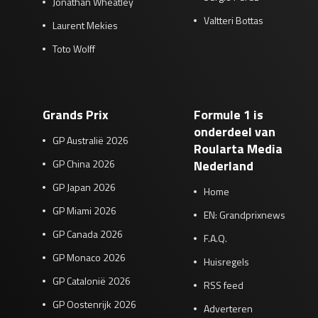
Jonathan Wheatley
Valtteri Bottas
Laurent Mekies
Toto Wolff
Grands Prix
Formule 1 is
onderdeel van
GP Australië 2026
Roularta Media
GP China 2026
Nederland
GP Japan 2026
Home
GP Miami 2026
EN: Grandprixnews
GP Canada 2026
F.A.Q.
GP Monaco 2026
Huisregels
GP Catalonië 2026
RSS feed
GP Oostenrijk 2026
Adverteren