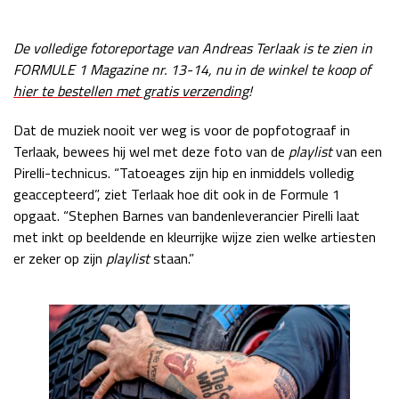
Race
zo 21:00 - 23:00
GP ABU DHABI 2026
04 - 06 dec
De volledige fotoreportage van Andreas Terlaak is te zien in
Kwalificatie
za 05:00 - 06:00
FORMULE 1 Magazine nr. 13-14, nu in de winkel te koop of
Race
zo 05:00 - 07:00
hier te bestellen met gratis verzending
!
Kwalificatie
za 15:00 - 16:00
Dat de muziek nooit ver weg is voor de popfotograaf in
Race
zo 14:00 - 16:00
Terlaak, bewees hij wel met deze foto van de
playlist
van een
Pirelli-technicus. “Tatoeages zijn hip en inmiddels volledig
geaccepteerd”, ziet Terlaak hoe dit ook in de Formule 1
GP QATAR 2026
27 - 29 nov
opgaat. “Stephen Barnes van bandenleverancier Pirelli laat
met inkt op beeldende en kleurrijke wijze zien welke artiesten
er zeker op zijn
playlist
staan.”
Kwalificatie
za 19:00 - 20:00
Race
zo 17:00 - 19:00