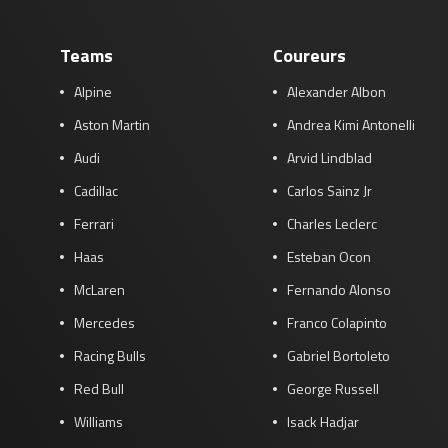
Teams
Coureurs
Alpine
Alexander Albon
Aston Martin
Andrea Kimi Antonelli
Audi
Arvid Lindblad
Cadillac
Carlos Sainz Jr
Ferrari
Charles Leclerc
Haas
Esteban Ocon
McLaren
Fernando Alonso
Mercedes
Franco Colapinto
Racing Bulls
Gabriel Bortoleto
Red Bull
George Russell
Williams
Isack Hadjar