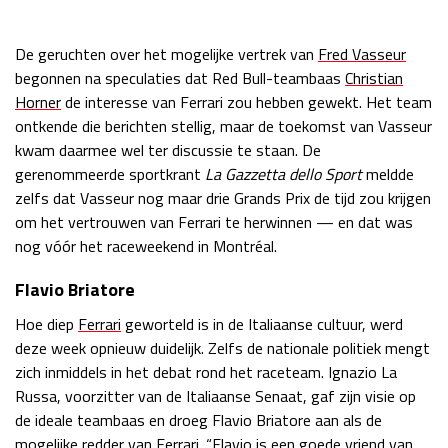
Race
zo 21:00 - 23:00
GP ABU DHABI 2026
04 - 06 dec
De geruchten over het mogelijke vertrek van
Fred Vasseur
Kwalificatie
za 05:00 - 06:00
begonnen na speculaties dat Red Bull-teambaas
Christian
Race
zo 05:00 - 07:00
Horner
de interesse van Ferrari zou hebben gewekt. Het team
ontkende die berichten stellig, maar de toekomst van Vasseur
Kwalificatie
za 15:00 - 16:00
kwam daarmee wel ter discussie te staan. De
Race
zo 14:00 - 16:00
gerenommeerde sportkrant
La Gazzetta dello Sport
meldde
zelfs dat Vasseur nog maar drie Grands Prix de tijd zou krijgen
GP QATAR 2026
27 - 29 nov
om het vertrouwen van Ferrari te herwinnen — en dat was
nog vóór het raceweekend in Montréal.
Flavio Briatore
Kwalificatie
za 19:00 - 20:00
Hoe diep
Ferrari
geworteld is in de Italiaanse cultuur, werd
Race
zo 17:00 - 19:00
deze week opnieuw duidelijk. Zelfs de nationale politiek mengt
zich inmiddels in het debat rond het raceteam. Ignazio La
Russa, voorzitter van de Italiaanse Senaat, gaf zijn visie op
de ideale teambaas en droeg Flavio Briatore aan als de
mogelijke redder van Ferrari. “Flavio is een goede vriend van