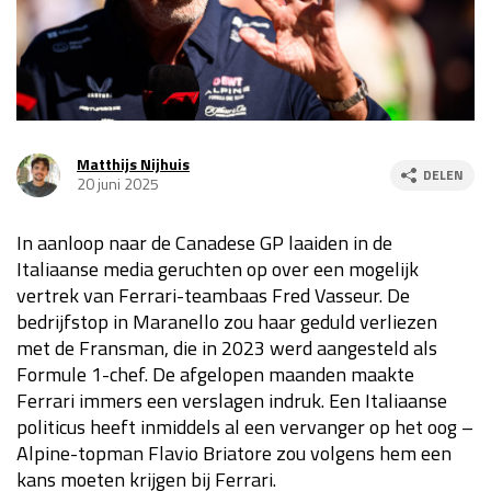
Race
za 13:00 - 15:00
GP VERENIGDE STATEN 2026
23 - 25 okt
Matthijs Nijhuis
DELEN
20 juni 2025
GP SÃO PAULO 2026
06 - 08 nov
Kwalificatie
za 23:00 - 00:00
In aanloop naar de Canadese GP laaiden in de
Race
zo 21:00 - 23:00
Italiaanse media geruchten op over een mogelijk
vertrek van Ferrari-teambaas Fred Vasseur. De
Kwalificatie
za 19:00 - 20:00
bedrijfstop in Maranello zou haar geduld verliezen
Race
zo 18:00 - 20:00
met de Fransman, die in 2023 werd aangesteld als
Formule 1-chef. De afgelopen maanden maakte
GP MEXICO 2026
30 okt - 01 nov
Ferrari immers een verslagen indruk. Een Italiaanse
politicus heeft inmiddels al een vervanger op het oog –
Alpine-topman Flavio Briatore zou volgens hem een
LAS VEGAS GRAND PRIX 2026
20 - 22 nov
kans moeten krijgen bij Ferrari.
Kwalificatie
za 22:00 - 23:00