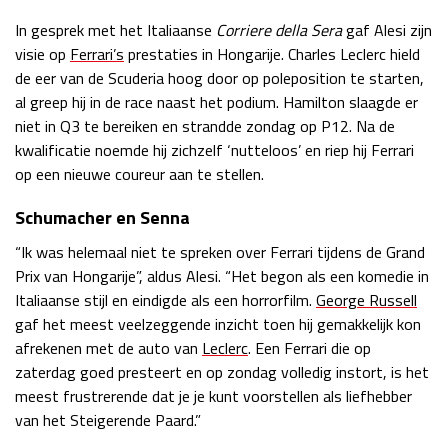
Race
zo 21:00 - 23:00
In gesprek met het Italiaanse
Corriere della Sera
gaf Alesi zijn
GP ABU DHABI 2026
04 - 06 dec
visie op
Ferrari’s
prestaties in Hongarije. Charles Leclerc hield
Kwalificatie
za 05:00 - 06:00
de eer van de Scuderia hoog door op poleposition te starten,
Race
zo 05:00 - 07:00
al greep hij in de race naast het podium. Hamilton slaagde er
niet in Q3 te bereiken en strandde zondag op P12. Na de
Kwalificatie
za 15:00 - 16:00
kwalificatie noemde hij zichzelf ‘nutteloos’ en riep hij Ferrari
Race
zo 14:00 - 16:00
op een nieuwe coureur aan te stellen.
Schumacher en Senna
GP QATAR 2026
27 - 29 nov
“Ik was helemaal niet te spreken over Ferrari tijdens de Grand
Prix van Hongarije”, aldus Alesi. “Het begon als een komedie in
Italiaanse stijl en eindigde als een horrorfilm.
George Russell
Kwalificatie
za 19:00 - 20:00
gaf het meest veelzeggende inzicht toen hij gemakkelijk kon
Race
zo 17:00 - 19:00
afrekenen met de auto van
Leclerc
. Een Ferrari die op
zaterdag goed presteert en op zondag volledig instort, is het
meest frustrerende dat je je kunt voorstellen als liefhebber
van het Steigerende Paard.”