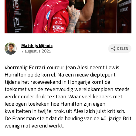
Race
za 13:00 - 15:00
GP VERENIGDE STATEN 2026
23 - 25 okt
Matthijs Nijhuis
DELEN
7 augustus 2025
GP SÃO PAULO 2026
06 - 08 nov
Kwalificatie
za 23:00 - 00:00
Voormalig Ferrari-coureur Jean Alesi neemt Lewis
Race
zo 21:00 - 23:00
Hamilton op de korrel. Na een nieuw dieptepunt
tijdens het raceweekend in Hongarije komt de
Kwalificatie
za 19:00 - 20:00
toekomst van de zevenvoudig wereldkampioen steeds
Race
zo 18:00 - 20:00
verder onder druk te staan. Waar veel kenners met
lede ogen toekeken hoe Hamilton zijn eigen
GP MEXICO 2026
30 okt - 01 nov
kwaliteiten in twijfel trok, uit Alesi zich juist kritisch.
De Fransman stelt dat de houding van de 40-jarige Brit
weinig motiverend werkt.
LAS VEGAS GRAND PRIX 2026
20 - 22 nov
Kwalificatie
za 22:00 - 23:00