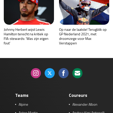
Johnny Herbert wijst Lewis
Op naar de laatste! Terugblik op
Hamilton terecht na kritiek op
GP Nederland 2021, met
FIA-stewards: ‘Was zijn eigen
droomzege voor Max
fout’
Verstappen
Teams
Coureurs
Alpine
Alexander Albon
Aston Martin
Andrea Kimi Antonelli