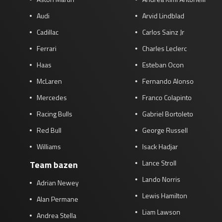
Audi
Arvid Lindblad
Cadillac
Carlos Sainz Jr
Ferrari
Charles Leclerc
Haas
Esteban Ocon
McLaren
Fernando Alonso
Mercedes
Franco Colapinto
Racing Bulls
Gabriel Bortoleto
Red Bull
George Russell
Williams
Isack Hadjar
Lance Stroll
Team bazen
Lando Norris
Adrian Newey
Lewis Hamilton
Alan Permane
Liam Lawson
Andrea Stella