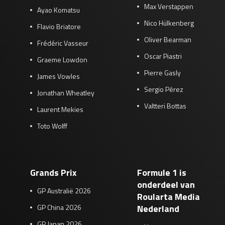
Max Verstappen
Ayao Komatsu
Nico Hülkenberg
Flavio Briatore
Oliver Bearman
Frédéric Vasseur
Oscar Piastri
Graeme Lowdon
Pierre Gasly
James Vowles
Sergio Pérez
Jonathan Wheatley
Valtteri Bottas
Laurent Mekies
Toto Wolff
Grands Prix
Formule 1 is
onderdeel van
GP Australië 2026
Roularta Media
GP China 2026
Nederland
GP Japan 2026