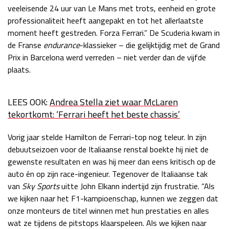
veeleisende 24 uur van Le Mans met trots, eenheid en grote
professionaliteit heeft aangepakt en tot het allerlaatste
moment heeft gestreden. Forza Ferrari.” De Scuderia kwam in
de Franse
endurance
-klassieker – die gelijktijdig met de Grand
Prix in Barcelona werd verreden – niet verder dan de vijfde
plaats.
LEES OOK:
Andrea Stella ziet waar McLaren
tekortkomt: ‘Ferrari heeft het beste chassis’
Vorig jaar stelde Hamilton de Ferrari-top nog teleur. In zijn
debuutseizoen voor de Italiaanse renstal boekte hij niet de
gewenste resultaten en was hij meer dan eens kritisch op de
auto én op zijn race-ingenieur. Tegenover de Italiaanse tak
van
Sky Sports
uitte John Elkann indertijd zijn frustratie. “Als
we kijken naar het F1-kampioenschap, kunnen we zeggen dat
onze monteurs de titel winnen met hun prestaties en alles
wat ze tijdens de pitstops klaarspeleen. Als we kijken naar