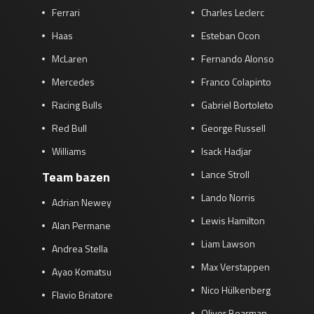
Ferrari
Charles Leclerc
Haas
Esteban Ocon
McLaren
Fernando Alonso
Mercedes
Franco Colapinto
Racing Bulls
Gabriel Bortoleto
Red Bull
George Russell
Williams
Isack Hadjar
Lance Stroll
Team bazen
Lando Norris
Adrian Newey
Lewis Hamilton
Alan Permane
Liam Lawson
Andrea Stella
Max Verstappen
Ayao Komatsu
Nico Hülkenberg
Flavio Briatore
Oliver Bearman