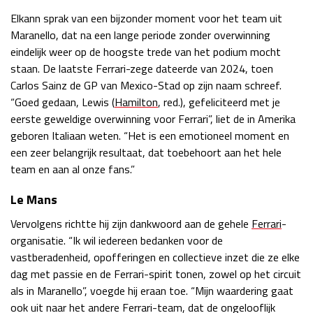
Elkann sprak van een bijzonder moment voor het team uit
Race
zo 21:00 - 23:00
GP ABU DHABI 2026
04 - 06 dec
Maranello, dat na een lange periode zonder overwinning
Kwalificatie
za 05:00 - 06:00
eindelijk weer op de hoogste trede van het podium mocht
Race
zo 05:00 - 07:00
staan. De laatste Ferrari-zege dateerde van 2024, toen
Carlos Sainz de GP van Mexico-Stad op zijn naam schreef.
Kwalificatie
za 15:00 - 16:00
“Goed gedaan, Lewis (
Hamilton
, red.), gefeliciteerd met je
Race
zo 14:00 - 16:00
eerste geweldige overwinning voor Ferrari”, liet de in Amerika
geboren Italiaan weten. “Het is een emotioneel moment en
een zeer belangrijk resultaat, dat toebehoort aan het hele
GP QATAR 2026
27 - 29 nov
team en aan al onze fans.”
Le Mans
Vervolgens richtte hij zijn dankwoord aan de gehele
Ferrari
-
Kwalificatie
za 19:00 - 20:00
organisatie. “Ik wil iedereen bedanken voor de
Race
zo 17:00 - 19:00
vastberadenheid, opofferingen en collectieve inzet die ze elke
dag met passie en de Ferrari-spirit tonen, zowel op het circuit
als in Maranello”, voegde hij eraan toe. “Mijn waardering gaat
ook uit naar het andere Ferrari-team, dat de ongelooflijk