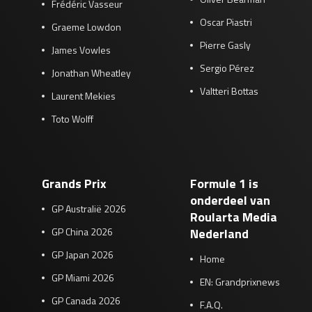
Frédéric Vasseur
Oscar Piastri
Graeme Lowdon
Pierre Gasly
James Vowles
Sergio Pérez
Jonathan Wheatley
Valtteri Bottas
Laurent Mekies
Toto Wolff
Grands Prix
Formule 1 is
onderdeel van
GP Australië 2026
Roularta Media
GP China 2026
Nederland
GP Japan 2026
Home
GP Miami 2026
EN: Grandprixnews
GP Canada 2026
F.A.Q.