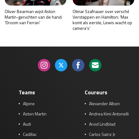
Oliver Bearman wijst Aston
Otmar Szafnauer over verschil
Martin-geruchten van de hand:
Verstappen en Hamilton: ‘Max
‘Droom van Ferrari’
komt als eerste, Lewis wacht op
camera’s’
Teams
Coureurs
Alpine
Alexander Albon
Aston Martin
Andrea Kimi Antonelli
Audi
Arvid Lindblad
Cadillac
Carlos Sainz Jr