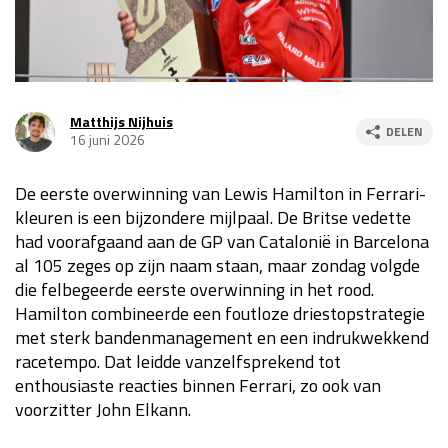
Race
za 13:00 - 15:00
GP VERENIGDE STATEN 2026
23 - 25 okt
Matthijs Nijhuis
DELEN
16 juni 2026
GP SÃO PAULO 2026
06 - 08 nov
De eerste overwinning van Lewis Hamilton in Ferrari-
Kwalificatie
za 23:00 - 00:00
kleuren is een bijzondere mijlpaal. De Britse vedette
Race
zo 21:00 - 23:00
had voorafgaand aan de GP van Catalonië in Barcelona
al 105 zeges op zijn naam staan, maar zondag volgde
Kwalificatie
za 19:00 - 20:00
die felbegeerde eerste overwinning in het rood.
Race
zo 18:00 - 20:00
Hamilton combineerde een foutloze driestopstrategie
met sterk bandenmanagement en een indrukwekkend
GP MEXICO 2026
30 okt - 01 nov
racetempo. Dat leidde vanzelfsprekend tot
enthousiaste reacties binnen Ferrari, zo ook van
voorzitter John Elkann.
LAS VEGAS GRAND PRIX 2026
20 - 22 nov
Kwalificatie
za 22:00 - 23:00