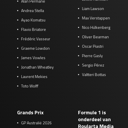
Alan Permane
Liam Lawson
Andrea Stella
Max Verstappen
Ayao Komatsu
Nico Hülkenberg
Flavio Briatore
Oliver Bearman
Frédéric Vasseur
Oscar Piastri
Graeme Lowdon
Pierre Gasly
James Vowles
Sergio Pérez
Jonathan Wheatley
Valtteri Bottas
Laurent Mekies
Toto Wolff
Grands Prix
Formule 1 is
onderdeel van
GP Australië 2026
Roularta Media