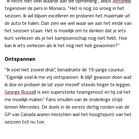
“Ik hecht niet veel waarde aan die opmerking”, aldus
Antonelli
tegenover de pers in Monaco. “Het is nog zo vroeg in het
Race
zo 21:00 - 23:00
GP ABU DHABI 2026
04 - 06 dec
seizoen. Ik wil blijven excelleren en proberen het maximale uit
Kwalificatie
za 05:00 - 06:00
de auto te halen. Dan zien we wel waar we aan het einde van
Race
zo 05:00 - 07:00
het seizoen staan. Het is moeilijk om te denken dat je iets
kunt verliezen als je het kampioenschap nog niet hebt. Hoe
Kwalificatie
za 15:00 - 16:00
kan ik iets verliezen als ik het nog niet heb gewonnen?”
Race
zo 14:00 - 16:00
Ontspannen
GP QATAR 2026
27 - 29 nov
“Ik voel niet zoveel druk”, benadrukte de 19-jarige coureur.
“Eigenlijk voel ik me vrij ontspannen. Ik blijf gewoon doen wat
ik doe en probeer de lat voor mezelf steeds hoger te leggen.
George Russell
is een supersterke teamgenoot en hij zal het
me moeilijk maken.” Fans smullen van de onderlinge strijd
Kwalificatie
za 19:00 - 20:00
binnen Mercedes. De duels in de eerste dertig ronden van de
Race
zo 17:00 - 19:00
GP van Canada waren misschien wel het hoogtepunt van het
seizoen tot nu toe.