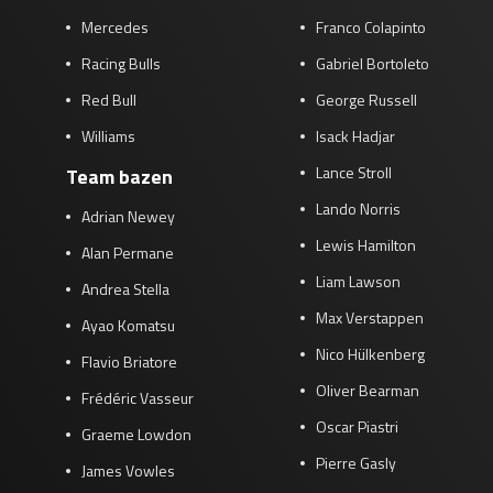
Mercedes
Franco Colapinto
Racing Bulls
Gabriel Bortoleto
Red Bull
George Russell
Williams
Isack Hadjar
Lance Stroll
Team bazen
Lando Norris
Adrian Newey
Lewis Hamilton
Alan Permane
Liam Lawson
Andrea Stella
Max Verstappen
Ayao Komatsu
Nico Hülkenberg
Flavio Briatore
Oliver Bearman
Frédéric Vasseur
Oscar Piastri
Graeme Lowdon
Pierre Gasly
James Vowles