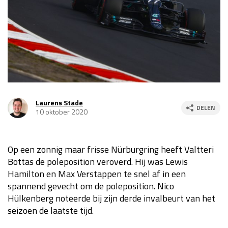
Race
za 13:00 - 15:00
GP VERENIGDE STATEN 2026
23 - 25 okt
GP SÃO PAULO 2026
06 - 08 nov
Kwalificatie
za 23:00 - 00:00
Laurens Stade
DELEN
10 oktober 2020
Race
zo 21:00 - 23:00
Kwalificatie
za 19:00 - 20:00
Op een zonnig maar frisse Nürburgring heeft Valtteri
Race
zo 18:00 - 20:00
Bottas de poleposition veroverd. Hij was Lewis
Hamilton en Max Verstappen te snel af in een
GP MEXICO 2026
30 okt - 01 nov
spannend gevecht om de poleposition. Nico
Hülkenberg noteerde bij zijn derde invalbeurt van het
seizoen de laatste tijd.
LAS VEGAS GRAND PRIX 2026
20 - 22 nov
Kwalificatie
za 22:00 - 23:00