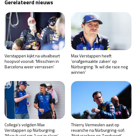
Gerelateerd nieuws
Verstappen kijkt na uitvalbeurt
Max Verstappen heeft
hoopvol vooruit: ‘Misschien in
‘onafgemaakte zaken’ op
Barcelona weer verrassen’
Nürburgring: ‘Ik wil die race nog
winnen’
Collega’s volgden Max
Thierry Vermeulen aast op
Verstappen op Nürburgring:
revanche na Nürburgring-sof:
‘Maar ik viel om 2 uur in slaap’
‘Niet crashen op Zandvoort’