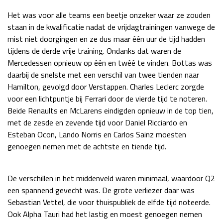
Race
zo 21:00 - 23:00
Het was voor alle teams een beetje onzeker waar ze zouden
GP ABU DHABI 2026
04 - 06 dec
staan in de kwalificatie nadat de vrijdagtrainingen vanwege de
Kwalificatie
za 05:00 - 06:00
mist niet doorgingen en ze dus maar één uur de tijd hadden
Race
zo 05:00 - 07:00
tijdens de derde vrije training. Ondanks dat waren de
Mercedessen opnieuw op één en twéé te vinden. Bottas was
Kwalificatie
za 15:00 - 16:00
daarbij de snelste met een verschil van twee tienden naar
Race
zo 14:00 - 16:00
Hamilton, gevolgd door Verstappen. Charles Leclerc zorgde
voor een lichtpuntje bij Ferrari door de vierde tijd te noteren.
GP QATAR 2026
27 - 29 nov
Beide Renaults en McLarens eindigden opnieuw in de top tien,
met de zesde en zevende tijd voor Daniel Ricciardo en
Esteban Ocon, Lando Norris en Carlos Sainz moesten
genoegen nemen met de achtste en tiende tijd.
Kwalificatie
za 19:00 - 20:00
Race
zo 17:00 - 19:00
De verschillen in het middenveld waren minimaal, waardoor Q2
een spannend gevecht was. De grote verliezer daar was
Sebastian Vettel, die voor thuispubliek de elfde tijd noteerde.
Ook Alpha Tauri had het lastig en moest genoegen nemen