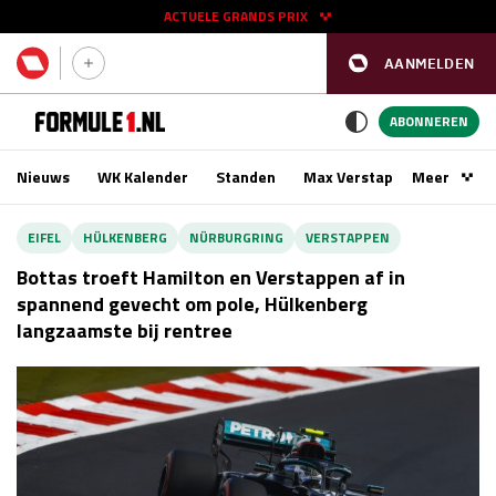
ACTUELE GRANDS PRIX
AANMELDEN
GP SPANJE 2026
11 - 13 sep
ABONNEREN
Nieuws
WK Kalender
Standen
Max Verstappen
Meer
Podca
Kwalificatie
za 16:00 - 17:00
EIFEL
HÜLKENBERG
NÜRBURGRING
VERSTAPPEN
Race
zo 15:00 - 17:00
Bottas troeft Hamilton en Verstappen af in
spannend gevecht om pole, Hülkenberg
langzaamste bij rentree
GP SINGAPORE 2026
09 - 11 okt
GP AZERBEIDZJAN 2026
24 - 26 sep
Kwalificatie
za 15:00 - 16:00
Race
zo 14:00 - 16:00
Kwalificatie
vr 14:00 - 15:00