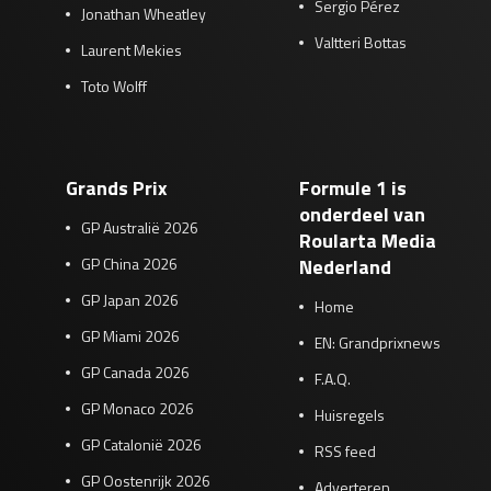
Sergio Pérez
Jonathan Wheatley
Valtteri Bottas
Laurent Mekies
Toto Wolff
Grands Prix
Formule 1 is
onderdeel van
GP Australië 2026
Roularta Media
GP China 2026
Nederland
GP Japan 2026
Home
GP Miami 2026
EN: Grandprixnews
GP Canada 2026
F.A.Q.
GP Monaco 2026
Huisregels
GP Catalonië 2026
RSS feed
GP Oostenrijk 2026
Adverteren