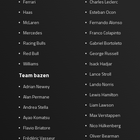
Ferrari
Charles Leclerc
Haas
Esteban Ocon
McLaren
Fernando Alonso
Mercedes
Franco Colapinto
Racing Bulls
Gabriel Bortoleto
Red Bull
George Russell
Williams
Isack Hadjar
Lance Stroll
Team bazen
Lando Norris
Adrian Newey
Lewis Hamilton
Alan Permane
Liam Lawson
Andrea Stella
Max Verstappen
Ayao Komatsu
Nico Hülkenberg
Flavio Briatore
Oliver Bearman
Frédéric Vasseur