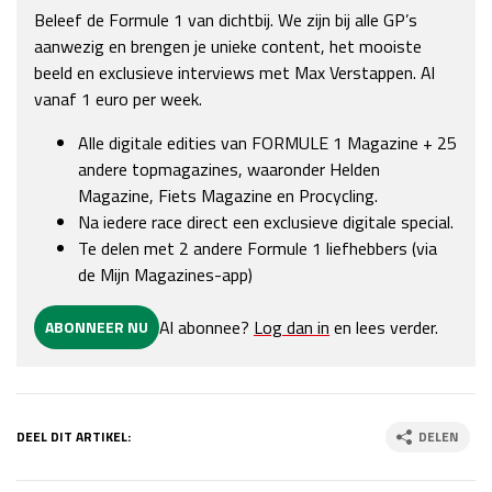
Beleef de Formule 1 van dichtbij. We zijn bij alle GP’s
Race
zo 21:00 - 23:00
aanwezig en brengen je unieke content, het mooiste
GP ABU DHABI 2026
04 - 06 dec
beeld en exclusieve interviews met Max Verstappen. Al
Kwalificatie
za 05:00 - 06:00
vanaf 1 euro per week.
Race
zo 05:00 - 07:00
Alle digitale edities van FORMULE 1 Magazine + 25
Kwalificatie
za 15:00 - 16:00
andere topmagazines, waaronder Helden
Race
zo 14:00 - 16:00
Magazine, Fiets Magazine en Procycling.
Na iedere race direct een exclusieve digitale special.
GP QATAR 2026
27 - 29 nov
Te delen met 2 andere Formule 1 liefhebbers (via
de Mijn Magazines-app)
Al abonnee?
Log dan in
en lees verder.
ABONNEER NU
Kwalificatie
za 19:00 - 20:00
Race
zo 17:00 - 19:00
DEEL DIT ARTIKEL:
DELEN