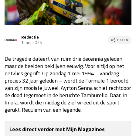
GP VERENIGDE STATEN 2026
23 - 25 okt
Redactie
DELEN
1 mei 2026
GP SÃO PAULO 2026
06 - 08 nov
De tragedie dateert van ruim drie decennia geleden,
Kwalificatie
za 23:00 - 00:00
maar de beelden beklijven eeuwig. Voor altijd op het
Race
zo 21:00 - 23:00
netvlies gegrift. Op zondag 1 mei 1994 – vandaag
precies 32 jaar geleden – wordt de Formule 1 beroofd
Kwalificatie
za 19:00 - 20:00
van zijn mooiste juweel. Ayrton Senna schiet rechtdoor
Race
zo 18:00 - 20:00
de dood tegemoet in de beruchte Tamburello. Daar, in
Imola, wordt die middag de ziel wreed uit de sport
GP MEXICO 2026
30 okt - 01 nov
gerukt. Requiem van een legende.
LAS VEGAS GRAND PRIX 2026
20 - 22 nov
Lees direct verder met Mijn Magazines
Kwalificatie
za 22:00 - 23:00