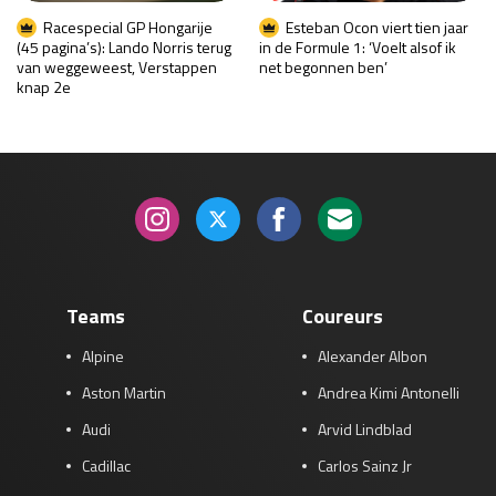
Racespecial GP Hongarije
Esteban Ocon viert tien jaar
(45 pagina’s): Lando Norris terug
in de Formule 1: ‘Voelt alsof ik
van weggeweest, Verstappen
net begonnen ben’
knap 2e
Teams
Coureurs
Alpine
Alexander Albon
Aston Martin
Andrea Kimi Antonelli
Audi
Arvid Lindblad
Cadillac
Carlos Sainz Jr