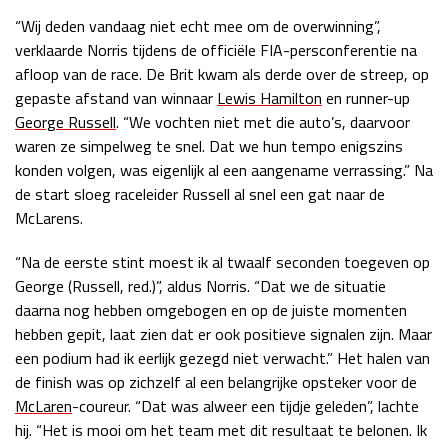
“Wij deden vandaag niet echt mee om de overwinning”,
Race
zo 21:00 - 23:00
GP ABU DHABI 2026
04 - 06 dec
verklaarde Norris tijdens de officiële FIA-persconferentie na
Kwalificatie
za 05:00 - 06:00
afloop van de race. De Brit kwam als derde over de streep, op
Race
zo 05:00 - 07:00
gepaste afstand van winnaar
Lewis Hamilton
en runner-up
George Russell
. “We vochten niet met die auto’s, daarvoor
Kwalificatie
za 15:00 - 16:00
waren ze simpelweg te snel. Dat we hun tempo enigszins
Race
zo 14:00 - 16:00
konden volgen, was eigenlijk al een aangename verrassing.” Na
de start sloeg raceleider Russell al snel een gat naar de
McLarens.
GP QATAR 2026
27 - 29 nov
“Na de eerste stint moest ik al twaalf seconden toegeven op
George (Russell, red.)”, aldus Norris. “Dat we de situatie
daarna nog hebben omgebogen en op de juiste momenten
Kwalificatie
za 19:00 - 20:00
hebben gepit, laat zien dat er ook positieve signalen zijn. Maar
Race
zo 17:00 - 19:00
een podium had ik eerlijk gezegd niet verwacht.” Het halen van
de finish was op zichzelf al een belangrijke opsteker voor de
McLaren
-coureur. “Dat was alweer een tijdje geleden”, lachte
hij. “Het is mooi om het team met dit resultaat te belonen. Ik