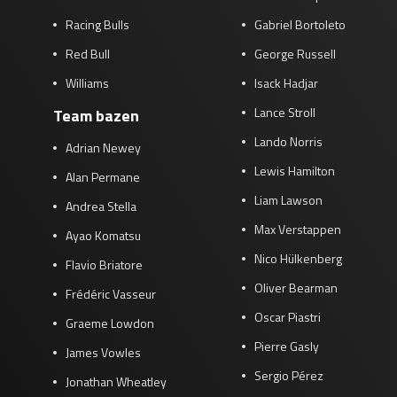
Racing Bulls
Gabriel Bortoleto
Red Bull
George Russell
Williams
Isack Hadjar
Lance Stroll
Team bazen
Lando Norris
Adrian Newey
Lewis Hamilton
Alan Permane
Liam Lawson
Andrea Stella
Max Verstappen
Ayao Komatsu
Nico Hülkenberg
Flavio Briatore
Oliver Bearman
Frédéric Vasseur
Oscar Piastri
Graeme Lowdon
Pierre Gasly
James Vowles
Sergio Pérez
Jonathan Wheatley