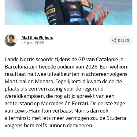
Race
za 13:00 - 15:00
GP VERENIGDE STATEN 2026
23 - 25 okt
Matthijs Nijhuis
DELEN
15 juni 2026
GP SÃO PAULO 2026
06 - 08 nov
Lando Norris scoorde tijdens de GP van Catalonië in
Kwalificatie
za 23:00 - 00:00
Barcelona zijn tweede podium van 2026. Een welkom
Race
zo 21:00 - 23:00
resultaat na twee uitvalbeurten in achtereenvolgens
Montreal en Monaco. Tegelijkertijd kwam de derde
Kwalificatie
za 19:00 - 20:00
plaats als een verrassing voor de regerend
Race
zo 18:00 - 20:00
wereldkampioen, die nog altijd spreekt van een
achterstand op Mercedes én Ferrari. De eerste zege
GP MEXICO 2026
30 okt - 01 nov
van Lewis Hamilton verbaast Norris dan ook
allerminst; met iets meer vermogen zou de Scuderia
volgens hem zelfs kunnen domineren.
LAS VEGAS GRAND PRIX 2026
20 - 22 nov
Kwalificatie
za 22:00 - 23:00