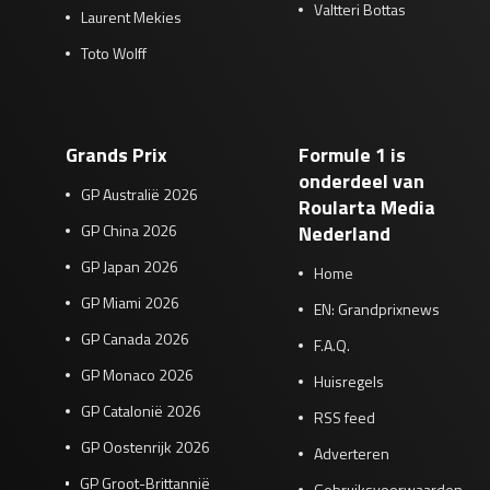
Valtteri Bottas
Laurent Mekies
Toto Wolff
Grands Prix
Formule 1 is
onderdeel van
GP Australië 2026
Roularta Media
GP China 2026
Nederland
GP Japan 2026
Home
GP Miami 2026
EN: Grandprixnews
GP Canada 2026
F.A.Q.
GP Monaco 2026
Huisregels
GP Catalonië 2026
RSS feed
GP Oostenrijk 2026
Adverteren
GP Groot-Brittannië
Gebruiksvoorwaarden