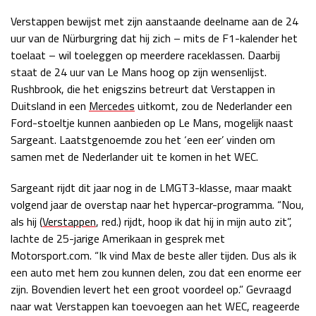
Race
zo 21:00 - 23:00
Verstappen bewijst met zijn aanstaande deelname aan de 24
GP ABU DHABI 2026
04 - 06 dec
uur van de Nürburgring dat hij zich – mits de F1-kalender het
Kwalificatie
za 05:00 - 06:00
toelaat – wil toeleggen op meerdere raceklassen. Daarbij
Race
zo 05:00 - 07:00
staat de 24 uur van Le Mans hoog op zijn wensenlijst.
Rushbrook, die het enigszins betreurt dat Verstappen in
Kwalificatie
za 15:00 - 16:00
Duitsland in een
Mercedes
uitkomt, zou de Nederlander een
Race
zo 14:00 - 16:00
Ford-stoeltje kunnen aanbieden op Le Mans, mogelijk naast
Sargeant. Laatstgenoemde zou het ‘een eer’ vinden om
GP QATAR 2026
27 - 29 nov
samen met de Nederlander uit te komen in het WEC.
Sargeant rijdt dit jaar nog in de LMGT3-klasse, maar maakt
volgend jaar de overstap naar het hypercar-programma. “Nou,
als hij (
Verstappen
, red.) rijdt, hoop ik dat hij in mijn auto zit”,
Kwalificatie
za 19:00 - 20:00
lachte de 25-jarige Amerikaan in gesprek met
Race
zo 17:00 - 19:00
Motorsport.com. “Ik vind Max de beste aller tijden. Dus als ik
een auto met hem zou kunnen delen, zou dat een enorme eer
zijn. Bovendien levert het een groot voordeel op.” Gevraagd
naar wat Verstappen kan toevoegen aan het WEC, reageerde