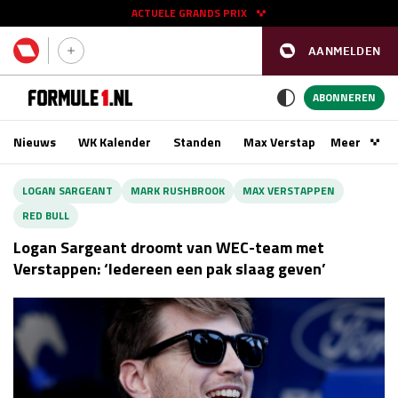
ACTUELE GRANDS PRIX
AANMELDEN
GP SPANJE 2026
11 - 13 sep
ABONNEREN
Nieuws
WK Kalender
Standen
Max Verstappen
Meer
Podca
Kwalificatie
za 16:00 - 17:00
LOGAN SARGEANT
MARK RUSHBROOK
MAX VERSTAPPEN
Race
zo 15:00 - 17:00
RED BULL
Logan Sargeant droomt van WEC-team met
GP SINGAPORE 2026
09 - 11 okt
Verstappen: ‘Iedereen een pak slaag geven’
GP AZERBEIDZJAN 2026
24 - 26 sep
Kwalificatie
za 15:00 - 16:00
Race
zo 14:00 - 16:00
Kwalificatie
vr 14:00 - 15:00