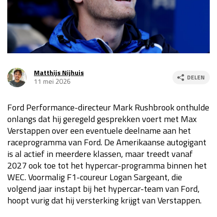
Race
za 13:00 - 15:00
GP VERENIGDE STATEN 2026
23 - 25 okt
Matthijs Nijhuis
DELEN
11 mei 2026
GP SÃO PAULO 2026
06 - 08 nov
Kwalificatie
za 23:00 - 00:00
Ford Performance-directeur Mark Rushbrook onthulde
Race
zo 21:00 - 23:00
onlangs dat hij geregeld gesprekken voert met Max
Verstappen over een eventuele deelname aan het
Kwalificatie
za 19:00 - 20:00
raceprogramma van Ford. De Amerikaanse autogigant
Race
zo 18:00 - 20:00
is al actief in meerdere klassen, maar treedt vanaf
2027 ook toe tot het hypercar-programma binnen het
GP MEXICO 2026
30 okt - 01 nov
WEC. Voormalig F1-coureur Logan Sargeant, die
volgend jaar instapt bij het hypercar-team van Ford,
hoopt vurig dat hij versterking krijgt van Verstappen.
LAS VEGAS GRAND PRIX 2026
20 - 22 nov
Kwalificatie
za 22:00 - 23:00