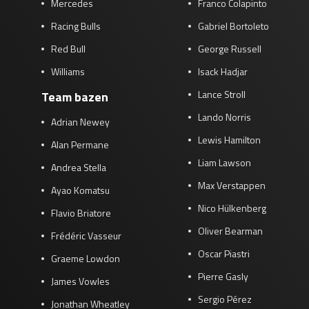
Mercedes
Franco Colapinto
Racing Bulls
Gabriel Bortoleto
Red Bull
George Russell
Williams
Isack Hadjar
Lance Stroll
Team bazen
Lando Norris
Adrian Newey
Lewis Hamilton
Alan Permane
Liam Lawson
Andrea Stella
Max Verstappen
Ayao Komatsu
Nico Hülkenberg
Flavio Briatore
Oliver Bearman
Frédéric Vasseur
Oscar Piastri
Graeme Lowdon
Pierre Gasly
James Vowles
Sergio Pérez
Jonathan Wheatley