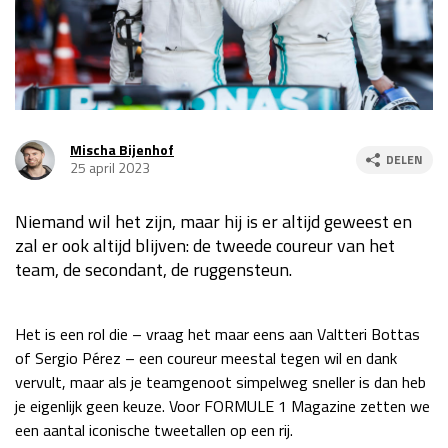
Race
za 13:00 - 15:00
GP VERENIGDE STATEN 2026
23 - 25 okt
Mischa Bijenhof
DELEN
25 april 2023
GP SÃO PAULO 2026
06 - 08 nov
Kwalificatie
za 23:00 - 00:00
Niemand wil het zijn, maar hij is er altijd geweest en
Race
zo 21:00 - 23:00
zal er ook altijd blijven: de tweede coureur van het
team, de secondant, de ruggensteun.
Kwalificatie
za 19:00 - 20:00
Race
zo 18:00 - 20:00
Het is een rol die – vraag het maar eens aan Valtteri Bottas
GP MEXICO 2026
30 okt - 01 nov
of Sergio Pérez – een coureur meestal tegen wil en dank
vervult, maar als je teamgenoot simpelweg sneller is dan heb
je eigenlijk geen keuze. Voor FORMULE 1 Magazine zetten we
LAS VEGAS GRAND PRIX 2026
20 - 22 nov
een aantal iconische tweetallen op een rij.
Kwalificatie
za 22:00 - 23:00