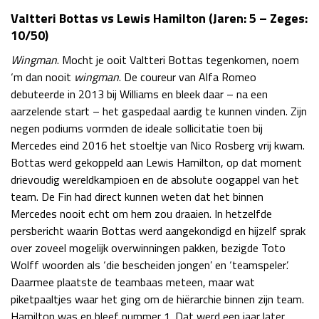
Valtteri Bottas vs Lewis Hamilton (Jaren: 5 – Zeges:
Race
zo 21:00 - 23:00
GP ABU DHABI 2026
04 - 06 dec
10/50)
Kwalificatie
za 05:00 - 06:00
Wingman
. Mocht je ooit Valtteri Bottas tegenkomen, noem
Race
zo 05:00 - 07:00
‘m dan nooit
wingman
. De coureur van Alfa Romeo
debuteerde in 2013 bij Williams en bleek daar – na een
Kwalificatie
za 15:00 - 16:00
aarzelende start – het gaspedaal aardig te kunnen vinden. Zijn
Race
zo 14:00 - 16:00
negen podiums vormden de ideale sollicitatie toen bij
Mercedes eind 2016 het stoeltje van Nico Rosberg vrij kwam.
GP QATAR 2026
27 - 29 nov
Bottas werd gekoppeld aan Lewis Hamilton, op dat moment
drievoudig wereldkampioen en de absolute oogappel van het
team. De Fin had direct kunnen weten dat het binnen
Mercedes nooit echt om hem zou draaien. In hetzelfde
Kwalificatie
za 19:00 - 20:00
persbericht waarin Bottas werd aangekondigd en hijzelf sprak
Race
zo 17:00 - 19:00
over zoveel mogelijk overwinningen pakken, bezigde Toto
Wolff woorden als ‘die bescheiden jongen’ en ‘teamspeler’.
Daarmee plaatste de teambaas meteen, maar wat
piketpaaltjes waar het ging om de hiërarchie binnen zijn team.
Hamilton was en bleef nummer 1. Dat werd een jaar later