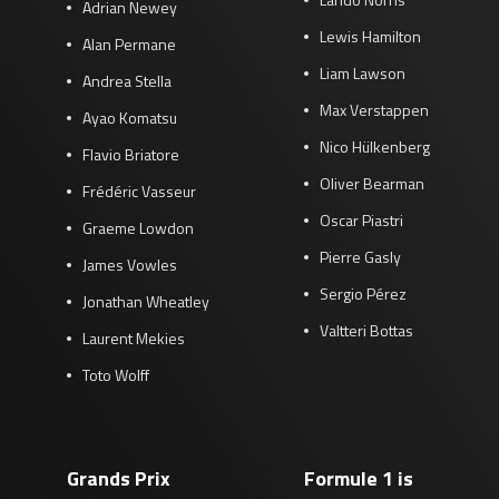
Adrian Newey
Lewis Hamilton
Alan Permane
Liam Lawson
Andrea Stella
Max Verstappen
Ayao Komatsu
Nico Hülkenberg
Flavio Briatore
Oliver Bearman
Frédéric Vasseur
Oscar Piastri
Graeme Lowdon
Pierre Gasly
James Vowles
Sergio Pérez
Jonathan Wheatley
Valtteri Bottas
Laurent Mekies
Toto Wolff
Grands Prix
Formule 1 is