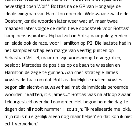
bevestigd toen Wolff Bottas na de GP van Hongarije de
ideale wingman van Hamilton noemde. Weliswaar zwakte de
Oostenrijker die woorden later weer wat af, maar twee
maanden later volgde de definitieve doodsteek voor Bottas’
kampioensaspiraties. Hij had zich in Sotsji naar pole gereden
en leidde ook de race, voor Hamilton op P2. Die laatste had in
het kampioenschap een marge van veertig punten op
Sebastian Vettel, maar om zijn voorsprong te vergroten,
besloot Mercedes de posities op de baan te wisselen en
Hamilton de zege te gunnen. Aan chef strategie James
Vowles de taak om dat Bottas duidelijk te maken. Vowles
begon zijn slecht-nieuwsverhaal met de inmiddels beroemde
woorden: “Valtteri, it’s James…” Bottas was na afloop zwaar
teleurgesteld over die teamorder. Het begon hem die dag te
dagen dat hij nooit nummer 1 zou zijn: “Ik realiseerde me ‘oké,
mijn rol is nu eigenlijk alleen nog maar helpen’ en dat kon ik niet
echt verwerken.”