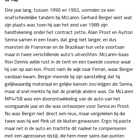
Drie jaar lang, tussen 1990 en 1992, vormden ze een
onafscheidelijke tandem bij McLaren. Gerhard Berger wist wat
zijn plaats was toen hij aan het eind van 1989 zijn
handtekening onder het contract zette. Alain Prost en Ayrton
Senna samen in een team, dat ging niet langer, en dus
moesten de Fransman en de Braziliaan hun vete voortaan
maar in twee verschillende auto’s uitvechten. McLaren-baas
Ron Dennis wilde rust in de tent en een tweede coureur waar
hij van op aan kon. Prost nam de wijk naar Ferrari, waar Berger
vandaan kwam. Berger meende bij zijn aanstelling dat hij
gelijkwaardig materiaal en gelijke kansen zou krijgen als Senna,
maar al snel merkte hij dat de praktijk anders was. De McLaren
MP4/5B was een doorontwikkeling van de auto van het
voorgaande jaar en die was ontworpen voor Senna en Prost.
Nu was Berger niet direct een reus, maar vergeleken bij die
twee was hij wel flink uit de kluiten gewassen. Ergo: hij paste
maar net in de auto en trachtte dit nadeel te compenseren
met een agressieve rijstijl, die hem meer spins dan punten