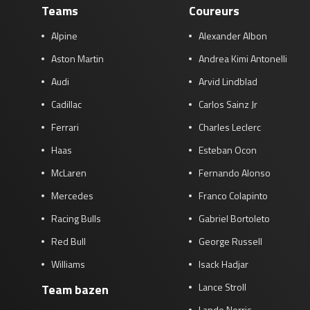
Teams
Coureurs
Alpine
Alexander Albon
Aston Martin
Andrea Kimi Antonelli
Audi
Arvid Lindblad
Cadillac
Carlos Sainz Jr
Ferrari
Charles Leclerc
Haas
Esteban Ocon
McLaren
Fernando Alonso
Mercedes
Franco Colapinto
Racing Bulls
Gabriel Bortoleto
Red Bull
George Russell
Williams
Isack Hadjar
Lance Stroll
Team bazen
Lando Norris