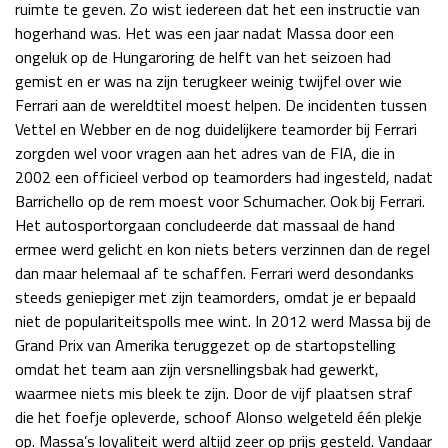
ruimte te geven. Zo wist iedereen dat het een instructie van
hogerhand was. Het was een jaar nadat Massa door een
ongeluk op de Hungaroring de helft van het seizoen had
gemist en er was na zijn terugkeer weinig twijfel over wie
Ferrari aan de wereldtitel moest helpen. De incidenten tussen
Vettel en Webber en de nog duidelijkere teamorder bij Ferrari
zorgden wel voor vragen aan het adres van de FIA, die in
2002 een officieel verbod op teamorders had ingesteld, nadat
Barrichello op de rem moest voor Schumacher. Ook bij Ferrari.
Het autosportorgaan concludeerde dat massaal de hand
ermee werd gelicht en kon niets beters verzinnen dan de regel
dan maar helemaal af te schaffen. Ferrari werd desondanks
steeds geniepiger met zijn teamorders, omdat je er bepaald
niet de populariteitspolls mee wint. In 2012 werd Massa bij de
Grand Prix van Amerika teruggezet op de startopstelling
omdat het team aan zijn versnellingsbak had gewerkt,
waarmee niets mis bleek te zijn. Door de vijf plaatsen straf
die het foefje opleverde, schoof Alonso welgeteld één plekje
op. Massa’s loyaliteit werd altijd zeer op prijs gesteld. Vandaar