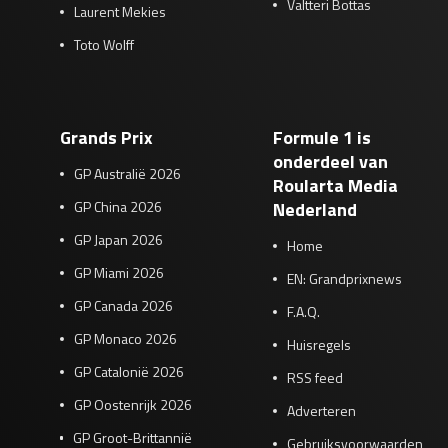
Valtteri Bottas
Laurent Mekies
Toto Wolff
Grands Prix
Formule 1 is
onderdeel van
GP Australië 2026
Roularta Media
GP China 2026
Nederland
GP Japan 2026
Home
GP Miami 2026
EN: Grandprixnews
GP Canada 2026
F.A.Q.
GP Monaco 2026
Huisregels
GP Catalonië 2026
RSS feed
GP Oostenrijk 2026
Adverteren
GP Groot-Brittannië
Gebruiksvoorwaarden