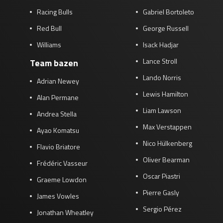
Racing Bulls
Gabriel Bortoleto
Red Bull
George Russell
Williams
Isack Hadjar
Lance Stroll
Team bazen
Lando Norris
Adrian Newey
Lewis Hamilton
Alan Permane
Liam Lawson
Andrea Stella
Max Verstappen
Ayao Komatsu
Nico Hülkenberg
Flavio Briatore
Oliver Bearman
Frédéric Vasseur
Oscar Piastri
Graeme Lowdon
Pierre Gasly
James Vowles
Sergio Pérez
Jonathan Wheatley