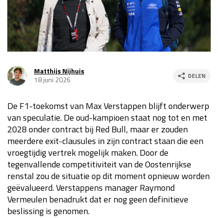
Race
za 13:00 - 15:00
GP VERENIGDE STATEN 2026
23 - 25 okt
Matthijs Nijhuis
DELEN
18 juni 2026
GP SÃO PAULO 2026
06 - 08 nov
Kwalificatie
za 23:00 - 00:00
De F1-toekomst van Max Verstappen blijft onderwerp
Race
zo 21:00 - 23:00
van speculatie. De oud-kampioen staat nog tot en met
2028 onder contract bij Red Bull, maar er zouden
Kwalificatie
za 19:00 - 20:00
meerdere exit-clausules in zijn contract staan die een
Race
zo 18:00 - 20:00
vroegtijdig vertrek mogelijk maken. Door de
tegenvallende competitiviteit van de Oostenrijkse
GP MEXICO 2026
30 okt - 01 nov
renstal zou de situatie op dit moment opnieuw worden
geëvalueerd. Verstappens manager Raymond
Vermeulen benadrukt dat er nog geen definitieve
LAS VEGAS GRAND PRIX 2026
20 - 22 nov
beslissing is genomen.
Kwalificatie
za 22:00 - 23:00