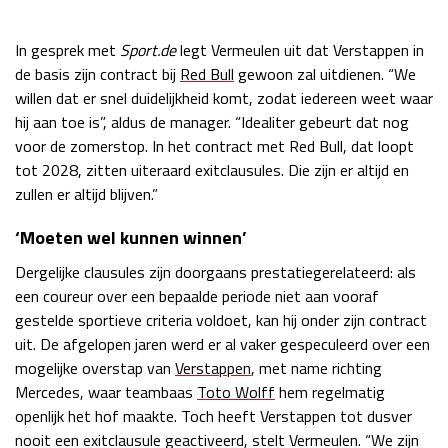
Race
zo 21:00 - 23:00
GP ABU DHABI 2026
04 - 06 dec
In gesprek met
Sport.de
legt Vermeulen uit dat Verstappen in
Kwalificatie
za 05:00 - 06:00
de basis zijn contract bij
Red Bull
gewoon zal uitdienen. “We
Race
zo 05:00 - 07:00
willen dat er snel duidelijkheid komt, zodat iedereen weet waar
hij aan toe is”, aldus de manager. “Idealiter gebeurt dat nog
Kwalificatie
za 15:00 - 16:00
voor de zomerstop. In het contract met Red Bull, dat loopt
Race
zo 14:00 - 16:00
tot 2028, zitten uiteraard exitclausules. Die zijn er altijd en
zullen er altijd blijven.”
GP QATAR 2026
27 - 29 nov
‘Moeten wel kunnen winnen’
Dergelijke clausules zijn doorgaans prestatiegerelateerd: als
een coureur over een bepaalde periode niet aan vooraf
gestelde sportieve criteria voldoet, kan hij onder zijn contract
Kwalificatie
za 19:00 - 20:00
uit. De afgelopen jaren werd er al vaker gespeculeerd over een
Race
zo 17:00 - 19:00
mogelijke overstap van
Verstappen
, met name richting
Mercedes, waar teambaas
Toto Wolff
hem regelmatig
openlijk het hof maakte. Toch heeft Verstappen tot dusver
nooit een exitclausule geactiveerd, stelt Vermeulen. “We zijn