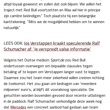
altijd loyaal geweest en zullen dat ook blijven. We willen het
traject met Red Bull voortzetten en Max wil hier in principe
zijn carrière beëindigen.” Toch plaatste hij een belangrijke
kanttekening. “Mits we de mogelijkheid hebben om te winnen
natuurlijk.”
LEES OOK:
Jos Verstappen kraakt speculerende Ralf
Schumacher af: ‘Je verspreidt valse informatie’
Volgens het Duitse medium
Sport.de
zou Red Bull
ondertussen overwegen om bepaalde clausules tegen
betaling af te kopen om Verstappen langer vast te leggen.
Daarmee zou het team meer zekerheid willen creëren richting
de toekomst. Het zou gaan om bedragen van ‘meerdere
miljoenen’ euro’s, al blijft dit vooralsnog speculatie. Die
geruchten worden bovendien gevoed door recente uitlatingen
in de paddock. Ralf Schumacher verkondigde deze week nog
dat
Mercedes
een concreet aanbod had gedaan aan team