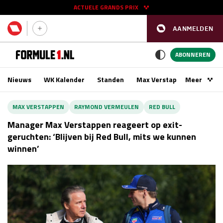
ACTUELE GRANDS PRIX
AANMELDEN
GP SPANJE 2026
11 - 13 sep
ABONNEREN
Nieuws
WK Kalender
Standen
Max Verstappen
Meer
Podca
Kwalificatie
za 16:00 - 17:00
MAX VERSTAPPEN
RAYMOND VERMEULEN
RED BULL
Race
zo 15:00 - 17:00
Manager Max Verstappen reageert op exit-
geruchten: ‘Blijven bij Red Bull, mits we kunnen
winnen’
GP SINGAPORE 2026
09 - 11 okt
GP AZERBEIDZJAN 2026
24 - 26 sep
Kwalificatie
za 15:00 - 16:00
Race
zo 14:00 - 16:00
Kwalificatie
vr 14:00 - 15:00