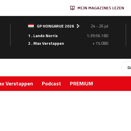
MIJN MAGAZINES LEZEN
GP HONGARIJE 2026
24 - 26 jul
1 . Lando Norris
1:39:56.180
2 . Max Verstappen
+ 15.080
D
x Verstappen
Podcast
PREMIUM