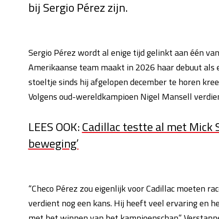
bij Sergio Pérez zijn.
Sergio Pérez wordt al enige tijd gelinkt aan één van
Amerikaanse team maakt in 2026 haar debuut als el
stoeltje sinds hij afgelopen december te horen kre
Volgens oud-wereldkampioen Nigel Mansell verdien
LEES OOK:
Cadillac testte al met Mick
beweging’
“Checo Pérez zou eigenlijk voor Cadillac moeten rac
verdient nog een kans. Hij heeft veel ervaring en h
met het winnen van het kampioenschap.” Verstappe