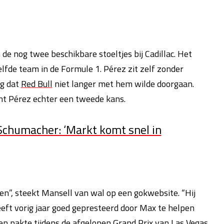
 de nog twee beschikbare stoeltjes bij Cadillac. Het
fde team in de Formule 1. Pérez zit zelf zonder
eg dat
Red Bull
niet langer met hem wilde doorgaan.
t Pérez echter een tweede kans.
 Schumacher: ‘Markt komt snel in
en”, steekt Mansell van wal op een gokwebsite. “Hij
eeft vorig jaar goed gepresteerd door Max te helpen
n pakte tijdens de afgelopen Grand Prix van Las Vegas