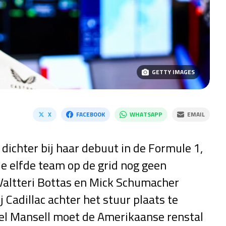
GETTY IMAGES
X
FACEBOOK
WHATSAPP
EMAIL
dichter bij haar debuut in de Formule 1,
 elfde team op de grid nog geen
Valtteri Bottas en Mick Schumacher
Cadillac achter het stuur plaats te
el Mansell moet de Amerikaanse renstal