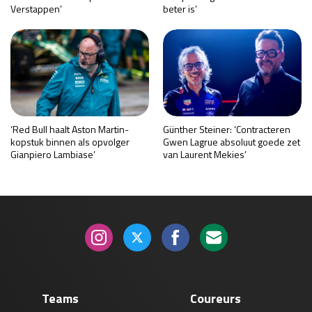
Verstappen’
beter is’
‘Red Bull haalt Aston Martin-
Günther Steiner: ‘Contracteren
kopstuk binnen als opvolger
Gwen Lagrue absoluut goede zet
Gianpiero Lambiase’
van Laurent Mekies’
Teams
Coureurs