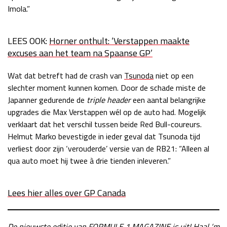
Imola.”
LEES OOK:
Horner onthult: ‘Verstappen maakte
excuses aan het team na Spaanse GP’
Wat dat betreft had de crash van
Tsunoda
niet op een
slechter moment kunnen komen. Door de schade miste de
Japanner gedurende de
triple header
een aantal belangrijke
upgrades die Max Verstappen wél op de auto had. Mogelijk
verklaart dat het verschil tussen beide Red Bull-coureurs.
Helmut Marko bevestigde in ieder geval dat Tsunoda tijd
verliest door zijn ‘verouderde’ versie van de RB21: “Alleen al
qua auto moet hij twee à drie tienden inleveren.”
Lees hier alles over GP Canada
De nieuwste editie van
FORMULE 1 MAGAZINE
is uit! Haal ‘m