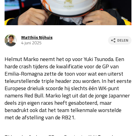
Race
za 13:00 - 15:00
GP VERENIGDE STATEN 2026
23 - 25 okt
Matthijs Nijhuis
DELEN
4 juni 2025
GP SÃO PAULO 2026
06 - 08 nov
Helmut Marko neemt het op voor Yuki Tsunoda. Een
Kwalificatie
za 23:00 - 00:00
harde crash tijdens de kwalificatie voor de GP van
Race
zo 21:00 - 23:00
Emilia-Romagna zette de toon voor wat een uiterst
teleurstellende triple header zou worden. In het eerste
Kwalificatie
za 19:00 - 20:00
Europese drieluik scoorde hij slechts één WK-punt
Race
zo 18:00 - 20:00
namens Red Bull. Marko legt uit dat de jonge Japanner
deels zijn eigen races heeft gesaboteerd, maar
GP MEXICO 2026
30 okt - 01 nov
benadrukt ook dat het team telkenmale worstelde
met de afstelling van de RB21.
LAS VEGAS GRAND PRIX 2026
20 - 22 nov
Kwalificatie
za 22:00 - 23:00