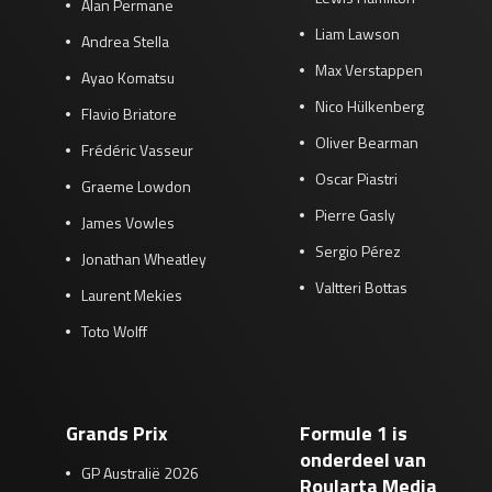
Alan Permane
Liam Lawson
Andrea Stella
Max Verstappen
Ayao Komatsu
Nico Hülkenberg
Flavio Briatore
Oliver Bearman
Frédéric Vasseur
Oscar Piastri
Graeme Lowdon
Pierre Gasly
James Vowles
Sergio Pérez
Jonathan Wheatley
Valtteri Bottas
Laurent Mekies
Toto Wolff
Grands Prix
Formule 1 is
onderdeel van
GP Australië 2026
Roularta Media