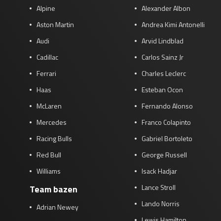
Alpine
Alexander Albon
Aston Martin
Andrea Kimi Antonelli
Audi
Arvid Lindblad
Cadillac
Carlos Sainz Jr
Ferrari
Charles Leclerc
Haas
Esteban Ocon
McLaren
Fernando Alonso
Mercedes
Franco Colapinto
Racing Bulls
Gabriel Bortoleto
Red Bull
George Russell
Williams
Isack Hadjar
Lance Stroll
Team bazen
Lando Norris
Adrian Newey
Lewis Hamilton