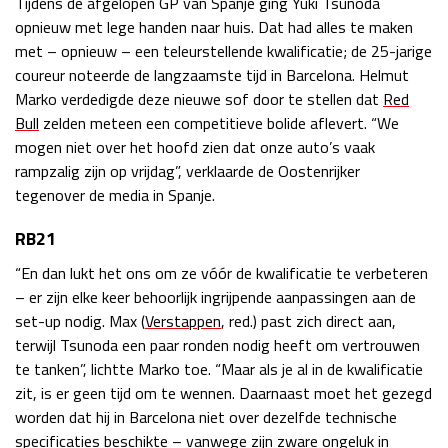
Tijdens de afgelopen GP van Spanje ging Yuki Tsunoda
Race
zo 21:00 - 23:00
opnieuw met lege handen naar huis. Dat had alles te maken
GP ABU DHABI 2026
04 - 06 dec
met – opnieuw – een teleurstellende kwalificatie; de 25-jarige
Kwalificatie
za 05:00 - 06:00
coureur noteerde de langzaamste tijd in Barcelona. Helmut
Race
zo 05:00 - 07:00
Marko verdedigde deze nieuwe sof door te stellen dat
Red
Bull
zelden meteen een competitieve bolide aflevert. “We
Kwalificatie
za 15:00 - 16:00
mogen niet over het hoofd zien dat onze auto’s vaak
Race
zo 14:00 - 16:00
rampzalig zijn op vrijdag”, verklaarde de Oostenrijker
tegenover de media in Spanje.
GP QATAR 2026
27 - 29 nov
RB21
“En dan lukt het ons om ze vóór de kwalificatie te verbeteren
– er zijn elke keer behoorlijk ingrijpende aanpassingen aan de
Kwalificatie
za 19:00 - 20:00
set-up nodig. Max (
Verstappen
, red.) past zich direct aan,
terwijl Tsunoda een paar ronden nodig heeft om vertrouwen
Race
zo 17:00 - 19:00
te tanken”, lichtte Marko toe. “Maar als je al in de kwalificatie
zit, is er geen tijd om te wennen. Daarnaast moet het gezegd
worden dat hij in Barcelona niet over dezelfde technische
specificaties beschikte – vanwege zijn zware ongeluk in