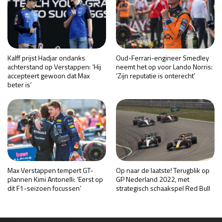
Kalff prijst Hadjar ondanks
Oud-Ferrari-engineer Smedley
achterstand op Verstappen: ‘Hij
neemt het op voor Lando Norris:
accepteert gewoon dat Max
‘Zijn reputatie is onterecht’
beter is’
Max Verstappen tempert GT-
Op naar de laatste! Terugblik op
plannen Kimi Antonelli: ‘Eerst op
GP Nederland 2022, met
dit F1-seizoen focussen’
strategisch schaakspel Red Bull