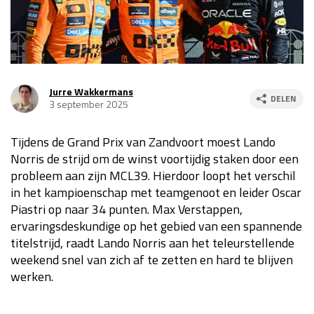
Race
za 13:00 - 15:00
GP VERENIGDE STATEN 2026
23 - 25 okt
Jurre Wakkermans
DELEN
3 september 2025
GP SÃO PAULO 2026
06 - 08 nov
Kwalificatie
za 23:00 - 00:00
Tijdens de Grand Prix van Zandvoort moest Lando
Norris de strijd om de winst voortijdig staken door een
Race
zo 21:00 - 23:00
probleem aan zijn MCL39. Hierdoor loopt het verschil
Kwalificatie
za 19:00 - 20:00
in het kampioenschap met teamgenoot en leider Oscar
Race
zo 18:00 - 20:00
Piastri op naar 34 punten. Max Verstappen,
ervaringsdeskundige op het gebied van een spannende
titelstrijd, raadt Lando Norris aan het teleurstellende
GP MEXICO 2026
30 okt - 01 nov
weekend snel van zich af te zetten en hard te blijven
werken.
LAS VEGAS GRAND PRIX 2026
20 - 22 nov
Kwalificatie
za 22:00 - 23:00