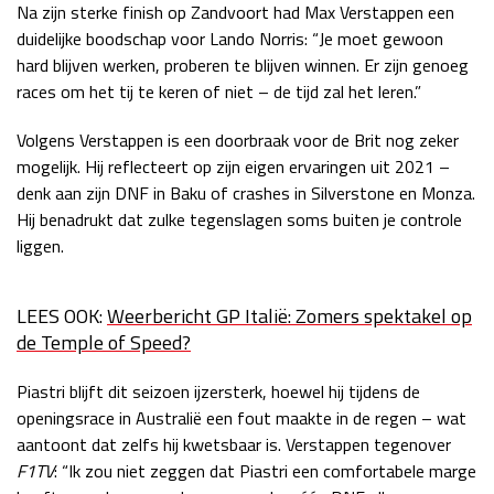
Na zijn sterke finish op Zandvoort had Max Verstappen een
Race
zo 21:00 - 23:00
duidelijke boodschap voor Lando Norris: “Je moet gewoon
GP ABU DHABI 2026
04 - 06 dec
hard blijven werken, proberen te blijven winnen. Er zijn genoeg
Kwalificatie
za 05:00 - 06:00
races om het tij te keren of niet – de tijd zal het leren.”
Race
zo 05:00 - 07:00
Volgens Verstappen is een doorbraak voor de Brit nog zeker
Kwalificatie
za 15:00 - 16:00
mogelijk. Hij reflecteert op zijn eigen ervaringen uit 2021 –
Race
zo 14:00 - 16:00
denk aan zijn DNF in Baku of crashes in Silverstone en Monza.
Hij benadrukt dat zulke tegenslagen soms buiten je controle
GP QATAR 2026
27 - 29 nov
liggen.
LEES OOK:
Weerbericht GP Italië: Zomers spektakel op
de Temple of Speed?
Kwalificatie
za 19:00 - 20:00
Race
zo 17:00 - 19:00
Piastri blijft dit seizoen ijzersterk, hoewel hij tijdens de
openingsrace in Australië een fout maakte in de regen – wat
aantoont dat zelfs hij kwetsbaar is. Verstappen tegenover
F1TV
: “Ik zou niet zeggen dat Piastri een comfortabele marge