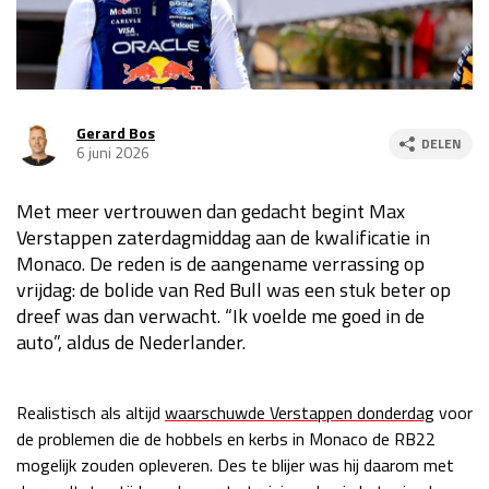
Race
za 13:00 - 15:00
GP VERENIGDE STATEN 2026
23 - 25 okt
Gerard Bos
DELEN
6 juni 2026
GP SÃO PAULO 2026
06 - 08 nov
Met meer vertrouwen dan gedacht begint Max
Kwalificatie
za 23:00 - 00:00
Verstappen zaterdagmiddag aan de kwalificatie in
Race
zo 21:00 - 23:00
Monaco. De reden is de aangename verrassing op
vrijdag: de bolide van Red Bull was een stuk beter op
Kwalificatie
za 19:00 - 20:00
dreef was dan verwacht. “Ik voelde me goed in de
Race
zo 18:00 - 20:00
auto”, aldus de Nederlander.
GP MEXICO 2026
30 okt - 01 nov
Realistisch als altijd
waarschuwde Verstappen donderdag
voor
de problemen die de hobbels en kerbs in Monaco de RB22
LAS VEGAS GRAND PRIX 2026
20 - 22 nov
mogelijk zouden opleveren. Des te blijer was hij daarom met
Kwalificatie
za 22:00 - 23:00