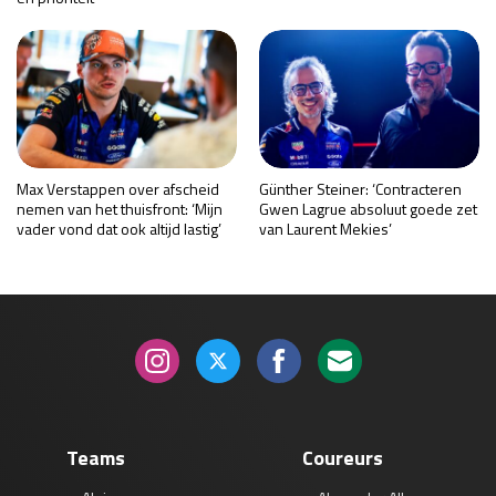
Max Verstappen over afscheid
Günther Steiner: ‘Contracteren
nemen van het thuisfront: ‘Mijn
Gwen Lagrue absoluut goede zet
vader vond dat ook altijd lastig’
van Laurent Mekies’
Teams
Coureurs