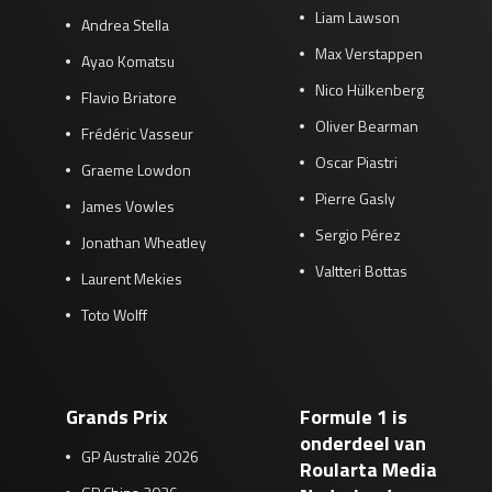
Liam Lawson
Andrea Stella
Max Verstappen
Ayao Komatsu
Nico Hülkenberg
Flavio Briatore
Oliver Bearman
Frédéric Vasseur
Oscar Piastri
Graeme Lowdon
Pierre Gasly
James Vowles
Sergio Pérez
Jonathan Wheatley
Valtteri Bottas
Laurent Mekies
Toto Wolff
Grands Prix
Formule 1 is
onderdeel van
GP Australië 2026
Roularta Media