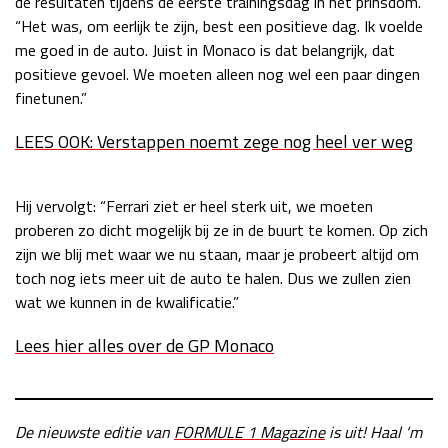
de resultaten tijdens de eerste trainingsdag in het prinsdom.
“Het was, om eerlijk te zijn, best een positieve dag. Ik voelde
Race
zo 21:00 - 23:00
GP ABU DHABI 2026
04 - 06 dec
me goed in de auto. Juist in Monaco is dat belangrijk, dat
Kwalificatie
za 05:00 - 06:00
positieve gevoel. We moeten alleen nog wel een paar dingen
Race
zo 05:00 - 07:00
finetunen.”
LEES OOK: Verstappen noemt zege nog heel ver weg
Kwalificatie
za 15:00 - 16:00
Race
zo 14:00 - 16:00
Hij vervolgt: “Ferrari ziet er heel sterk uit, we moeten
GP QATAR 2026
27 - 29 nov
proberen zo dicht mogelijk bij ze in de buurt te komen. Op zich
zijn we blij met waar we nu staan, maar je probeert altijd om
toch nog iets meer uit de auto te halen. Dus we zullen zien
wat we kunnen in de kwalificatie.”
Kwalificatie
za 19:00 - 20:00
Lees hier alles over de GP Monaco
Race
zo 17:00 - 19:00
De nieuwste editie van
FORMULE 1 Magazine
is uit! Haal ‘m