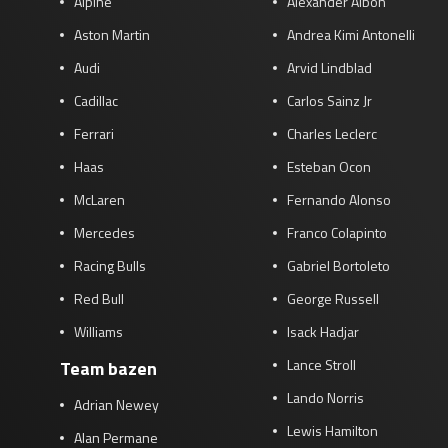
Alpine
Alexander Albon
Aston Martin
Andrea Kimi Antonelli
Audi
Arvid Lindblad
Cadillac
Carlos Sainz Jr
Ferrari
Charles Leclerc
Haas
Esteban Ocon
McLaren
Fernando Alonso
Mercedes
Franco Colapinto
Racing Bulls
Gabriel Bortoleto
Red Bull
George Russell
Williams
Isack Hadjar
Lance Stroll
Team bazen
Lando Norris
Adrian Newey
Lewis Hamilton
Alan Permane