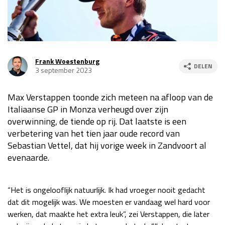
Race
za 13:00 - 15:00
GP VERENIGDE STATEN 2026
23 - 25 okt
Frank Woestenburg
DELEN
3 september 2023
GP SÃO PAULO 2026
06 - 08 nov
Max Verstappen toonde zich meteen na afloop van de
Kwalificatie
za 23:00 - 00:00
Italiaanse GP in Monza verheugd over zijn
Race
zo 21:00 - 23:00
overwinning, de tiende op rij. Dat laatste is een
verbetering van het tien jaar oude record van
Kwalificatie
za 19:00 - 20:00
Sebastian Vettel, dat hij vorige week in Zandvoort al
Race
zo 18:00 - 20:00
evenaarde.
GP MEXICO 2026
30 okt - 01 nov
“Het is ongelooflijk natuurlijk. Ik had vroeger nooit gedacht
dat dit mogelijk was. We moesten er vandaag wel hard voor
LAS VEGAS GRAND PRIX 2026
20 - 22 nov
werken, dat maakte het extra leuk”, zei Verstappen, die later
Kwalificatie
za 22:00 - 23:00