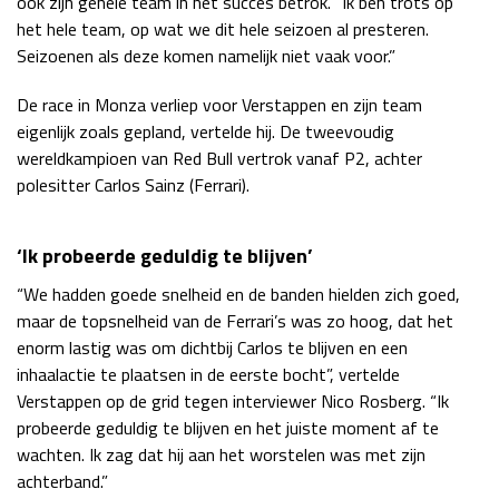
ook zijn gehele team in het succes betrok. “Ik ben trots op
het hele team, op wat we dit hele seizoen al presteren.
Race
zo 21:00 - 23:00
GP ABU DHABI 2026
04 - 06 dec
Seizoenen als deze komen namelijk niet vaak voor.”
Kwalificatie
za 05:00 - 06:00
De race in Monza verliep voor Verstappen en zijn team
Race
zo 05:00 - 07:00
eigenlijk zoals gepland, vertelde hij. De tweevoudig
wereldkampioen van Red Bull vertrok vanaf P2, achter
Kwalificatie
za 15:00 - 16:00
polesitter Carlos Sainz (Ferrari).
Race
zo 14:00 - 16:00
GP QATAR 2026
27 - 29 nov
‘Ik probeerde geduldig te blijven’
“We hadden goede snelheid en de banden hielden zich goed,
maar de topsnelheid van de Ferrari’s was zo hoog, dat het
enorm lastig was om dichtbij Carlos te blijven en een
Kwalificatie
za 19:00 - 20:00
inhaalactie te plaatsen in de eerste bocht”, vertelde
Race
zo 17:00 - 19:00
Verstappen op de grid tegen interviewer Nico Rosberg. “Ik
probeerde geduldig te blijven en het juiste moment af te
wachten. Ik zag dat hij aan het worstelen was met zijn
achterband.”