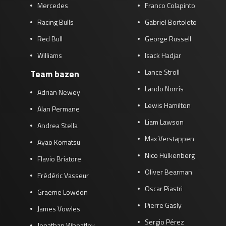
Mercedes
Franco Colapinto
Racing Bulls
Gabriel Bortoleto
Red Bull
George Russell
Williams
Isack Hadjar
Lance Stroll
Team bazen
Lando Norris
Adrian Newey
Lewis Hamilton
Alan Permane
Liam Lawson
Andrea Stella
Max Verstappen
Ayao Komatsu
Nico Hülkenberg
Flavio Briatore
Oliver Bearman
Frédéric Vasseur
Oscar Piastri
Graeme Lowdon
Pierre Gasly
James Vowles
Sergio Pérez
Jonathan Wheatley