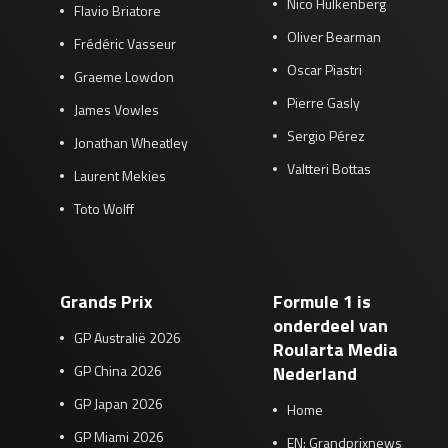
Nico Hülkenberg
Flavio Briatore
Oliver Bearman
Frédéric Vasseur
Oscar Piastri
Graeme Lowdon
Pierre Gasly
James Vowles
Sergio Pérez
Jonathan Wheatley
Valtteri Bottas
Laurent Mekies
Toto Wolff
Grands Prix
Formule 1 is
onderdeel van
GP Australië 2026
Roularta Media
GP China 2026
Nederland
GP Japan 2026
Home
GP Miami 2026
EN: Grandprixnews