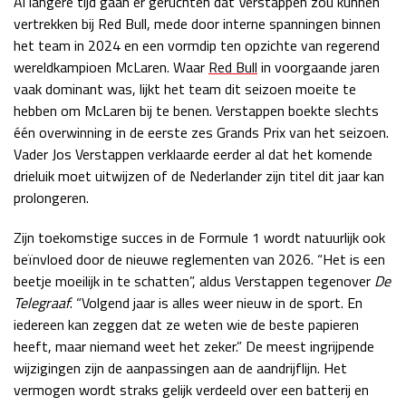
Al langere tijd gaan er geruchten dat Verstappen zou kunnen
vertrekken bij Red Bull, mede door interne spanningen binnen
Race
zo 21:00 - 23:00
GP ABU DHABI 2026
04 - 06 dec
het team in 2024 en een vormdip ten opzichte van regerend
Kwalificatie
za 05:00 - 06:00
wereldkampioen McLaren. Waar
Red Bull
in voorgaande jaren
Race
zo 05:00 - 07:00
vaak dominant was, lijkt het team dit seizoen moeite te
hebben om McLaren bij te benen. Verstappen boekte slechts
Kwalificatie
za 15:00 - 16:00
één overwinning in de eerste zes Grands Prix van het seizoen.
Race
zo 14:00 - 16:00
Vader Jos Verstappen verklaarde eerder al dat het komende
drieluik moet uitwijzen of de Nederlander zijn titel dit jaar kan
prolongeren.
GP QATAR 2026
27 - 29 nov
Zijn toekomstige succes in de Formule 1 wordt natuurlijk ook
beïnvloed door de nieuwe reglementen van 2026. “Het is een
beetje moeilijk in te schatten”, aldus Verstappen tegenover
De
Kwalificatie
za 19:00 - 20:00
Telegraaf
. “Volgend jaar is alles weer nieuw in de sport. En
Race
zo 17:00 - 19:00
iedereen kan zeggen dat ze weten wie de beste papieren
heeft, maar niemand weet het zeker.” De meest ingrijpende
wijzigingen zijn de aanpassingen aan de aandrijflijn. Het
vermogen wordt straks gelijk verdeeld over een batterij en