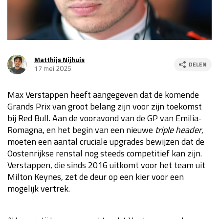
Race
za 13:00 - 15:00
GP VERENIGDE STATEN 2026
23 - 25 okt
Matthijs Nijhuis
DELEN
17 mei 2025
GP SÃO PAULO 2026
06 - 08 nov
Max Verstappen heeft aangegeven dat de komende
Kwalificatie
za 23:00 - 00:00
Grands Prix van groot belang zijn voor zijn toekomst
Race
zo 21:00 - 23:00
bij Red Bull. Aan de vooravond van de GP van Emilia-
Romagna, en het begin van een nieuwe
triple header
,
Kwalificatie
za 19:00 - 20:00
moeten een aantal cruciale upgrades bewijzen dat de
Race
zo 18:00 - 20:00
Oostenrijkse renstal nog steeds competitief kan zijn.
Verstappen, die sinds 2016 uitkomt voor het team uit
GP MEXICO 2026
30 okt - 01 nov
Milton Keynes, zet de deur op een kier voor een
mogelijk vertrek.
LAS VEGAS GRAND PRIX 2026
20 - 22 nov
Kwalificatie
za 22:00 - 23:00