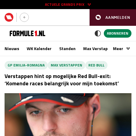
ACTUELE GRANDS PRIX
AANMELDEN
GP SPANJE 2026
11 - 13 sep
ABONNEREN
Nieuws
WK Kalender
Standen
Max Verstappen
Meer
Podca
Kwalificatie
za 16:00 - 17:00
GP EMILIA-ROMAGNA
MAX VERSTAPPEN
RED BULL
Race
zo 15:00 - 17:00
Verstappen hint op mogelijke Red Bull-exit:
‘Komende races belangrijk voor mijn toekomst’
GP SINGAPORE 2026
09 - 11 okt
GP AZERBEIDZJAN 2026
24 - 26 sep
Kwalificatie
za 15:00 - 16:00
Race
zo 14:00 - 16:00
Kwalificatie
vr 14:00 - 15:00