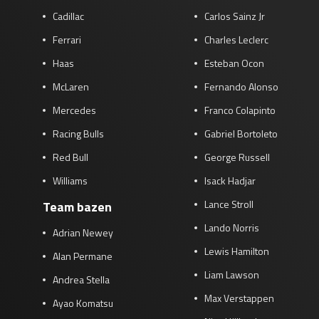
Cadillac
Carlos Sainz Jr
Ferrari
Charles Leclerc
Haas
Esteban Ocon
McLaren
Fernando Alonso
Mercedes
Franco Colapinto
Racing Bulls
Gabriel Bortoleto
Red Bull
George Russell
Williams
Isack Hadjar
Lance Stroll
Team bazen
Lando Norris
Adrian Newey
Lewis Hamilton
Alan Permane
Liam Lawson
Andrea Stella
Max Verstappen
Ayao Komatsu