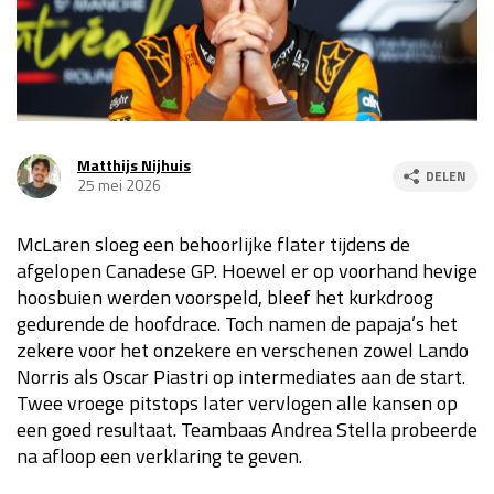
Race
za 13:00 - 15:00
GP VERENIGDE STATEN 2026
23 - 25 okt
Matthijs Nijhuis
DELEN
25 mei 2026
GP SÃO PAULO 2026
06 - 08 nov
Kwalificatie
za 23:00 - 00:00
McLaren sloeg een behoorlijke flater tijdens de
Race
zo 21:00 - 23:00
afgelopen Canadese GP. Hoewel er op voorhand hevige
hoosbuien werden voorspeld, bleef het kurkdroog
Kwalificatie
za 19:00 - 20:00
gedurende de hoofdrace. Toch namen de papaja’s het
Race
zo 18:00 - 20:00
zekere voor het onzekere en verschenen zowel Lando
Norris als Oscar Piastri op intermediates aan de start.
GP MEXICO 2026
30 okt - 01 nov
Twee vroege pitstops later vervlogen alle kansen op
een goed resultaat. Teambaas Andrea Stella probeerde
na afloop een verklaring te geven.
LAS VEGAS GRAND PRIX 2026
20 - 22 nov
Kwalificatie
za 22:00 - 23:00