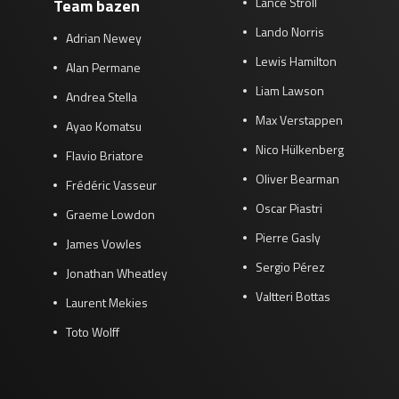
Lance Stroll
Team bazen
Lando Norris
Adrian Newey
Lewis Hamilton
Alan Permane
Liam Lawson
Andrea Stella
Max Verstappen
Ayao Komatsu
Nico Hülkenberg
Flavio Briatore
Oliver Bearman
Frédéric Vasseur
Oscar Piastri
Graeme Lowdon
Pierre Gasly
James Vowles
Sergio Pérez
Jonathan Wheatley
Valtteri Bottas
Laurent Mekies
Toto Wolff