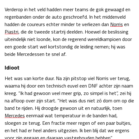
Race
zo 21:00 - 23:00
Verderop in het veld hadden meer teams de gok gewaagd en
GP ABU DHABI 2026
04 - 06 dec
regenbanden onder de auto geschroefd. In het middenveld
Kwalificatie
za 05:00 - 06:00
hadden de coureurs echter minder te verliezen dan
Norris
en
Race
zo 05:00 - 07:00
Piastri
, die de tweede startrij deelden. Hoewel de beslissing
uiteindelijk niet loonde, kon de regerend wereldkampioen door
Kwalificatie
za 15:00 - 16:00
een goede start wel kortstondig de leiding nemen; hij was
Race
zo 14:00 - 16:00
beide Mercedessen te snel af.
Idioot
GP QATAR 2026
27 - 29 nov
Het was van korte duur. Na zijn pitstop viel Norris ver terug,
waarna hij door een technisch euvel een DNF achter zijn naam
kreeg. “Ik had gewoon veel meer grip, zo simpel is het”, zei hij
Kwalificatie
za 19:00 - 20:00
na afloop over zijn start. “Het was dus niet zó dom om op die
Race
zo 17:00 - 19:00
band te rijden. Hij droogde gewoon uit en natuurlijk, toen
Mercedes
eenmaal wat temperatuur in de banden had,
sloegen ze terug. Een fractie meer regen of een paar buitjes,
en het had er heel anders uitgezien. Ik ben blij dat we ergens
voor zijn gegaan en daaraan vastgehouden hebben”,