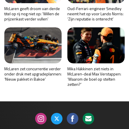
McLaren geeft droom van derde
Oud-Ferrari-engineer Smedley
titel op rij nog niet op: ‘Willen de
neemt het op voor Lando Norris:
prijzenkast verder vullen’
‘Zijn reputatie is onterecht’
McLaren zet concurrentie verder
Mika Häkkinen ziet niets in
onder druk met upgradeplannen:
McLaren-deal Max Verstappen:
‘Nieuw pakket in Bakoe’
‘Waarom de boel op stelten
zetten?’