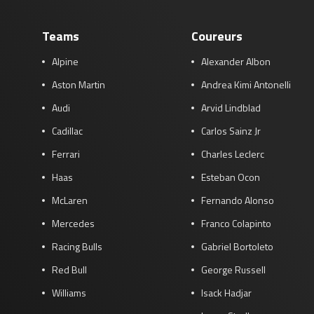
Teams
Coureurs
Alpine
Alexander Albon
Aston Martin
Andrea Kimi Antonelli
Audi
Arvid Lindblad
Cadillac
Carlos Sainz Jr
Ferrari
Charles Leclerc
Haas
Esteban Ocon
McLaren
Fernando Alonso
Mercedes
Franco Colapinto
Racing Bulls
Gabriel Bortoleto
Red Bull
George Russell
Williams
Isack Hadjar