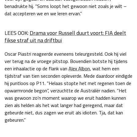
benadrukte hij. “Soms loopt het gewoon niet zoals je wilt –
dat accepteren we en we leren ervan.”
LEES OOK:
Drama voor Russell duurt voort: FIA deelt
fikse straf uit na driftbui
Oscar Piastri reageerde eveneens teleurgesteld. Ook hij viel
ver terug na de vroege pitstop. Bovendien botste hij tijdens
een inhaalactie op de flank van
Alex Albon
, wat hem een
tijdstraf van tien seconden opleverde. Mede daardoor eindigde
hij puntloos op P11. “Helaas stopte het met regenen toen de
opwarmronde begon”, verzuchtte de Australiër nadien. “Het
was gewoon zo’n moment waarop we eruit hadden kunnen
zien als helden als het wat langer had geregend, maar dat
gebeurde niet, dus zagen we eruit als idioten. Tja, dat kan
gebeuren.”