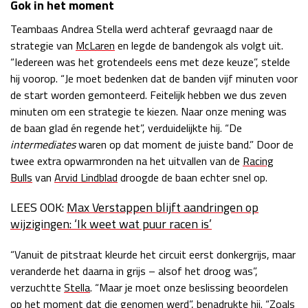
Gok in het moment
Teambaas Andrea Stella werd achteraf gevraagd naar de
strategie van
McLaren
en legde de bandengok als volgt uit.
“Iedereen was het grotendeels eens met deze keuze”, stelde
hij voorop. “Je moet bedenken dat de banden vijf minuten voor
de start worden gemonteerd. Feitelijk hebben we dus zeven
minuten om een strategie te kiezen. Naar onze mening was
de baan glad én regende het”, verduidelijkte hij. “De
intermediates
waren op dat moment de juiste band.” Door de
twee extra opwarmronden na het uitvallen van de
Racing
Bulls
van
Arvid Lindblad
droogde de baan echter snel op.
LEES OOK:
Max Verstappen blijft aandringen op
wijzigingen: ‘Ik weet wat puur racen is’
“Vanuit de pitstraat kleurde het circuit eerst donkergrijs, maar
veranderde het daarna in grijs – alsof het droog was”,
verzuchtte
Stella
. “Maar je moet onze beslissing beoordelen
op het moment dat die genomen werd”, benadrukte hij. “Zoals