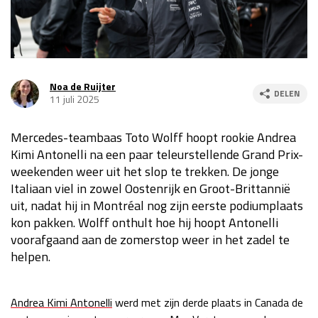
Race
za 13:00 - 15:00
GP VERENIGDE STATEN 2026
23 - 25 okt
Noa de Ruijter
DELEN
11 juli 2025
GP SÃO PAULO 2026
06 - 08 nov
Mercedes-teambaas Toto Wolff hoopt rookie Andrea
Kwalificatie
za 23:00 - 00:00
Kimi Antonelli na een paar teleurstellende Grand Prix-
Race
zo 21:00 - 23:00
weekenden weer uit het slop te trekken. De jonge
Italiaan viel in zowel Oostenrijk en Groot-Brittannië
Kwalificatie
za 19:00 - 20:00
uit, nadat hij in Montréal nog zijn eerste podiumplaats
Race
zo 18:00 - 20:00
kon pakken. Wolff onthult hoe hij hoopt Antonelli
voorafgaand aan de zomerstop weer in het zadel te
GP MEXICO 2026
30 okt - 01 nov
helpen.
LAS VEGAS GRAND PRIX 2026
20 - 22 nov
Andrea Kimi Antonelli
werd met zijn derde plaats in Canada de
Kwalificatie
za 22:00 - 23:00