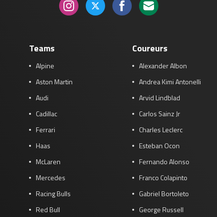
Teams
Coureurs
Alpine
Alexander Albon
Aston Martin
Andrea Kimi Antonelli
Audi
Arvid Lindblad
Cadillac
Carlos Sainz Jr
Ferrari
Charles Leclerc
Haas
Esteban Ocon
McLaren
Fernando Alonso
Mercedes
Franco Colapinto
Racing Bulls
Gabriel Bortoleto
Red Bull
George Russell