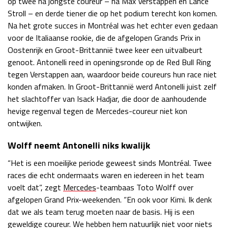
op twee na jongste coureur – na Max Verstappen en Lance
Stroll – en derde tiener die op het podium terecht kon komen.
Race
zo 21:00 - 23:00
GP ABU DHABI 2026
04 - 06 dec
Na het grote succes in Montréal was het echter even gedaan
Kwalificatie
za 05:00 - 06:00
voor de Italiaanse rookie, die de afgelopen Grands Prix in
Race
zo 05:00 - 07:00
Oostenrijk en Groot-Brittannië twee keer een uitvalbeurt
genoot. Antonelli reed in openingsronde op de Red Bull Ring
Kwalificatie
za 15:00 - 16:00
tegen Verstappen aan, waardoor beide coureurs hun race niet
Race
zo 14:00 - 16:00
konden afmaken. In Groot-Brittannië werd Antonelli juist zelf
het slachtoffer van Isack Hadjar, die door de aanhoudende
hevige regenval tegen de Mercedes-coureur niet kon
GP QATAR 2026
27 - 29 nov
ontwijken.
Wolff neemt Antonelli niks kwalijk
“Het is een moeilijke periode geweest sinds Montréal. Twee
Kwalificatie
za 19:00 - 20:00
races die echt ondermaats waren en iedereen in het team
Race
zo 17:00 - 19:00
voelt dat”, zegt
Mercedes
-teambaas Toto Wolff over
afgelopen Grand Prix-weekenden. “En ook voor Kimi. Ik denk
dat we als team terug moeten naar de basis. Hij is een
geweldige coureur. We hebben hem natuurlijk niet voor niets