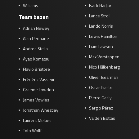
Williams
Isack Hadjar
Lance Stroll
Team bazen
Lando Norris
Adrian Newey
Lewis Hamilton
Alan Permane
Liam Lawson
Andrea Stella
Max Verstappen
Ayao Komatsu
Nico Hülkenberg
Flavio Briatore
Oliver Bearman
Frédéric Vasseur
Oscar Piastri
Graeme Lowdon
Pierre Gasly
James Vowles
Sergio Pérez
Jonathan Wheatley
Valtteri Bottas
Laurent Mekies
Toto Wolff