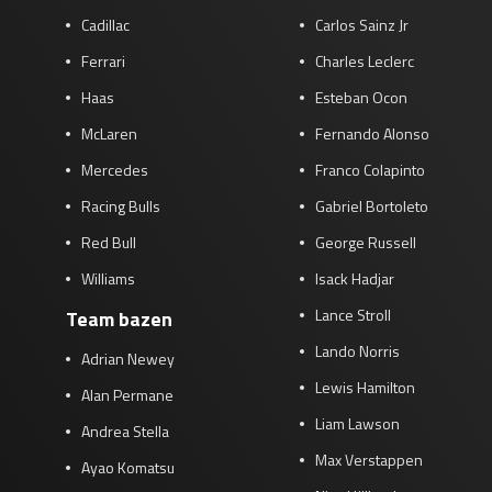
Cadillac
Carlos Sainz Jr
Ferrari
Charles Leclerc
Haas
Esteban Ocon
McLaren
Fernando Alonso
Mercedes
Franco Colapinto
Racing Bulls
Gabriel Bortoleto
Red Bull
George Russell
Williams
Isack Hadjar
Lance Stroll
Team bazen
Lando Norris
Adrian Newey
Lewis Hamilton
Alan Permane
Liam Lawson
Andrea Stella
Max Verstappen
Ayao Komatsu