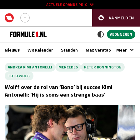
ACTUELE GRANDS PRIX
AANMELDEN
GP SPANJE 2026
11 - 13 sep
ABONNEREN
Nieuws
WK Kalender
Standen
Max Verstappen
Meer
Podca
Kwalificatie
za 16:00 - 17:00
ANDREA KIMI ANTONELLI
MERCEDES
PETER BONNINGTON
Race
zo 15:00 - 17:00
TOTO WOLFF
Wolff over de rol van ‘Bono’ bij succes Kimi
GP SINGAPORE 2026
09 - 11 okt
Antonelli: ‘Hij is soms een strenge baas’
GP AZERBEIDZJAN 2026
24 - 26 sep
Kwalificatie
za 15:00 - 16:00
Race
zo 14:00 - 16:00
Kwalificatie
vr 14:00 - 15:00