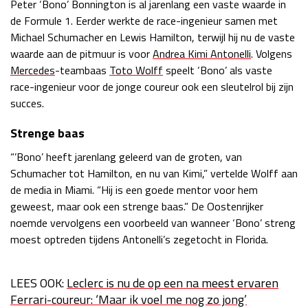
Peter ‘Bono’ Bonnington is al jarenlang een vaste waarde in
Race
zo 21:00 - 23:00
de Formule 1. Eerder werkte de race-ingenieur samen met
GP ABU DHABI 2026
04 - 06 dec
Michael Schumacher en Lewis Hamilton, terwijl hij nu de vaste
Kwalificatie
za 05:00 - 06:00
waarde aan de pitmuur is voor
Andrea Kimi Antonelli
. Volgens
Race
zo 05:00 - 07:00
Mercedes
-teambaas
Toto Wolff
speelt ‘Bono’ als vaste
race-ingenieur voor de jonge coureur ook een sleutelrol bij zijn
Kwalificatie
za 15:00 - 16:00
succes.
Race
zo 14:00 - 16:00
Strenge baas
GP QATAR 2026
27 - 29 nov
“’Bono’ heeft jarenlang geleerd van de groten, van
Schumacher tot Hamilton, en nu van Kimi,” vertelde Wolff aan
de media in Miami. “Hij is een goede mentor voor hem
geweest, maar ook een strenge baas.” De Oostenrijker
Kwalificatie
za 19:00 - 20:00
noemde vervolgens een voorbeeld van wanneer ‘Bono’ streng
Race
zo 17:00 - 19:00
moest optreden tijdens Antonelli’s zegetocht in Florida.
LEES OOK:
Leclerc is nu de op een na meest ervaren
Ferrari-coureur: ‘Maar ik voel me nog zo jong’