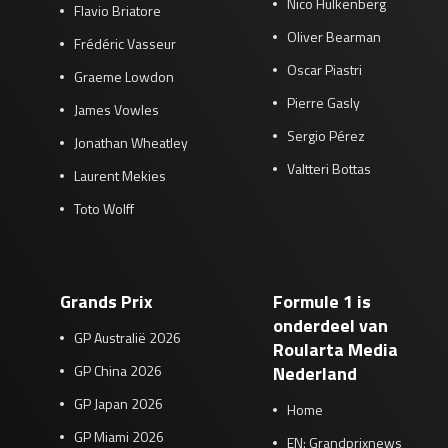
Nico Hülkenberg
Flavio Briatore
Oliver Bearman
Frédéric Vasseur
Oscar Piastri
Graeme Lowdon
Pierre Gasly
James Vowles
Sergio Pérez
Jonathan Wheatley
Valtteri Bottas
Laurent Mekies
Toto Wolff
Grands Prix
Formule 1 is
onderdeel van
GP Australië 2026
Roularta Media
GP China 2026
Nederland
GP Japan 2026
Home
GP Miami 2026
EN: Grandprixnews