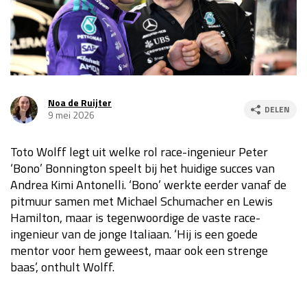
Race
za 13:00 - 15:00
GP VERENIGDE STATEN 2026
23 - 25 okt
Noa de Ruijter
DELEN
9 mei 2026
GP SÃO PAULO 2026
06 - 08 nov
Kwalificatie
za 23:00 - 00:00
Toto Wolff legt uit welke rol race-ingenieur Peter
Race
zo 21:00 - 23:00
‘Bono’ Bonnington speelt bij het huidige succes van
Andrea Kimi Antonelli. ‘Bono’ werkte eerder vanaf de
Kwalificatie
za 19:00 - 20:00
pitmuur samen met Michael Schumacher en Lewis
Race
zo 18:00 - 20:00
Hamilton, maar is tegenwoordige de vaste race-
ingenieur van de jonge Italiaan. ‘Hij is een goede
GP MEXICO 2026
30 okt - 01 nov
mentor voor hem geweest, maar ook een strenge
baas’, onthult Wolff.
LAS VEGAS GRAND PRIX 2026
20 - 22 nov
Kwalificatie
za 22:00 - 23:00