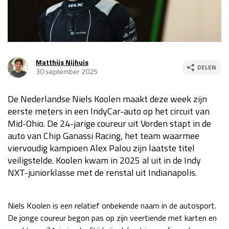
Race
za 13:00 - 15:00
GP VERENIGDE STATEN 2026
23 - 25 okt
Matthijs Nijhuis
DELEN
30 september 2025
GP SÃO PAULO 2026
06 - 08 nov
De Nederlandse Niels Koolen maakt deze week zijn
Kwalificatie
za 23:00 - 00:00
eerste meters in een IndyCar-auto op het circuit van
Race
zo 21:00 - 23:00
Mid-Ohio. De 24-jarige coureur uit Vorden stapt in de
auto van Chip Ganassi Racing, het team waarmee
Kwalificatie
za 19:00 - 20:00
viervoudig kampioen Alex Palou zijn laatste titel
Race
zo 18:00 - 20:00
veiligstelde. Koolen kwam in 2025 al uit in de Indy
NXT-juniorklasse met de renstal uit Indianapolis.
GP MEXICO 2026
30 okt - 01 nov
Niels Koolen is een relatief onbekende naam in de autosport.
LAS VEGAS GRAND PRIX 2026
20 - 22 nov
De jonge coureur begon pas op zijn veertiende met karten en
Kwalificatie
za 22:00 - 23:00