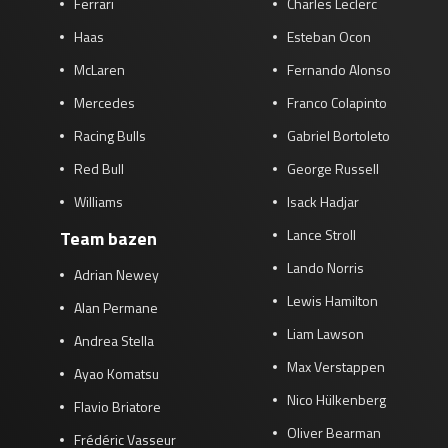
Ferrari
Charles Leclerc
Haas
Esteban Ocon
McLaren
Fernando Alonso
Mercedes
Franco Colapinto
Racing Bulls
Gabriel Bortoleto
Red Bull
George Russell
Williams
Isack Hadjar
Lance Stroll
Team bazen
Lando Norris
Adrian Newey
Lewis Hamilton
Alan Permane
Liam Lawson
Andrea Stella
Max Verstappen
Ayao Komatsu
Nico Hülkenberg
Flavio Briatore
Oliver Bearman
Frédéric Vasseur