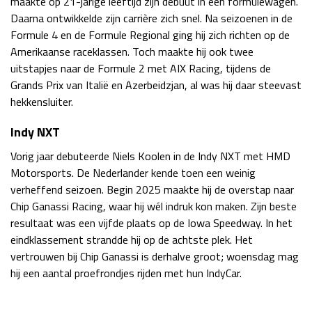
maakte op 21-jarige leeftijd zijn debuut in een formulewagen.
Daarna ontwikkelde zijn carrière zich snel. Na seizoenen in de
Race
zo 21:00 - 23:00
GP ABU DHABI 2026
04 - 06 dec
Formule 4 en de Formule Regional ging hij zich richten op de
Kwalificatie
za 05:00 - 06:00
Amerikaanse raceklassen. Toch maakte hij ook twee
Race
zo 05:00 - 07:00
uitstapjes naar de Formule 2 met AIX Racing, tijdens de
Grands Prix van Italië en Azerbeidzjan, al was hij daar steevast
Kwalificatie
za 15:00 - 16:00
hekkensluiter.
Race
zo 14:00 - 16:00
Indy NXT
GP QATAR 2026
27 - 29 nov
Vorig jaar debuteerde Niels Koolen in de Indy NXT met HMD
Motorsports. De Nederlander kende toen een weinig
verheffend seizoen. Begin 2025 maakte hij de overstap naar
Chip Ganassi Racing, waar hij wél indruk kon maken. Zijn beste
resultaat was een vijfde plaats op de Iowa Speedway. In het
Kwalificatie
za 19:00 - 20:00
eindklassement strandde hij op de achtste plek. Het
Race
zo 17:00 - 19:00
vertrouwen bij Chip Ganassi is derhalve groot; woensdag mag
hij een aantal proefrondjes rijden met hun IndyCar.