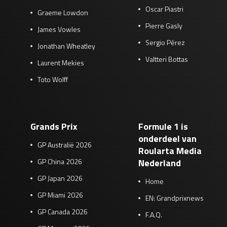
Oscar Piastri
Graeme Lowdon
Pierre Gasly
James Vowles
Sergio Pérez
Jonathan Wheatley
Valtteri Bottas
Laurent Mekies
Toto Wolff
Grands Prix
Formule 1 is
onderdeel van
GP Australië 2026
Roularta Media
GP China 2026
Nederland
GP Japan 2026
Home
GP Miami 2026
EN: Grandprixnews
GP Canada 2026
F.A.Q.