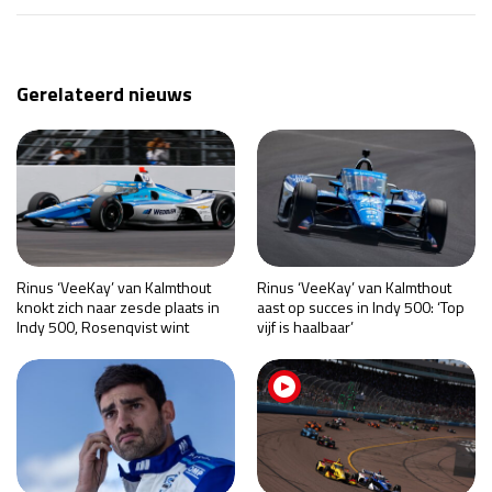
Gerelateerd nieuws
Rinus ‘VeeKay’ van Kalmthout
Rinus ‘VeeKay’ van Kalmthout
knokt zich naar zesde plaats in
aast op succes in Indy 500: ‘Top
Indy 500, Rosenqvist wint
vijf is haalbaar’