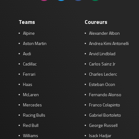
Teams
Coureurs
Alpine
Alexander Albon
Aston Martin
Andrea Kimi Antonelli
Audi
Arvid Lindblad
Cadillac
Carlos Sainz Jr
Ferrari
Charles Leclerc
Haas
Esteban Ocon
McLaren
Fernando Alonso
Mercedes
Franco Colapinto
Racing Bulls
Gabriel Bortoleto
Red Bull
George Russell
Williams
Isack Hadjar