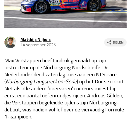
Race
za 13:00 - 15:00
GP VERENIGDE STATEN 2026
23 - 25 okt
Matthijs Nijhuis
DELEN
14 september 2025
GP SÃO PAULO 2026
06 - 08 nov
Kwalificatie
za 23:00 - 00:00
Max Verstappen heeft indruk gemaakt op zijn
Race
zo 21:00 - 23:00
instructeur op de Nürburgring Nordschleife. De
Nederlander deed zaterdag mee aan een NLS-race
Kwalificatie
za 19:00 - 20:00
(
Nürburgring Langstrecken-Serie
) op het Duitse circuit.
Race
zo 18:00 - 20:00
Net als alle andere ‘onervaren’ coureurs moest hij
eerst een aantal oefenrondjes rijden. Andreas Gülden,
GP MEXICO 2026
30 okt - 01 nov
die Verstappen begeleidde tijdens zijn Nürburgring-
debuut, was nadien vol lof over de viervoudig Formule
1-kampioen.
LAS VEGAS GRAND PRIX 2026
20 - 22 nov
Kwalificatie
za 22:00 - 23:00