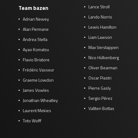
Lance Stroll
Team bazen
Lando Norris
Adrian Newey
Lewis Hamilton
Alan Permane
Liam Lawson
Andrea Stella
Max Verstappen
Ayao Komatsu
Nico Hülkenberg
Flavio Briatore
Oliver Bearman
Frédéric Vasseur
Oscar Piastri
Graeme Lowdon
Pierre Gasly
James Vowles
Sergio Pérez
Jonathan Wheatley
Valtteri Bottas
Laurent Mekies
Toto Wolff