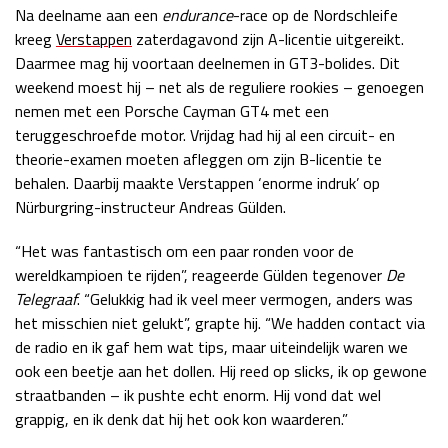
Na deelname aan een
endurance
-race op de Nordschleife
Race
zo 21:00 - 23:00
kreeg
Verstappen
zaterdagavond zijn A-licentie uitgereikt.
GP ABU DHABI 2026
04 - 06 dec
Daarmee mag hij voortaan deelnemen in GT3-bolides. Dit
Kwalificatie
za 05:00 - 06:00
weekend moest hij – net als de reguliere rookies – genoegen
Race
zo 05:00 - 07:00
nemen met een Porsche Cayman GT4 met een
teruggeschroefde motor. Vrijdag had hij al een circuit- en
Kwalificatie
za 15:00 - 16:00
theorie-examen moeten afleggen om zijn B-licentie te
Race
zo 14:00 - 16:00
behalen. Daarbij maakte Verstappen ‘enorme indruk’ op
Nürburgring-instructeur Andreas Gülden.
GP QATAR 2026
27 - 29 nov
“Het was fantastisch om een paar ronden voor de
wereldkampioen te rijden”, reageerde Gülden tegenover
De
Telegraaf
. “Gelukkig had ik veel meer vermogen, anders was
Kwalificatie
za 19:00 - 20:00
het misschien niet gelukt”, grapte hij. “We hadden contact via
Race
zo 17:00 - 19:00
de radio en ik gaf hem wat tips, maar uiteindelijk waren we
ook een beetje aan het dollen. Hij reed op slicks, ik op gewone
straatbanden – ik pushte echt enorm. Hij vond dat wel
grappig, en ik denk dat hij het ook kon waarderen.”