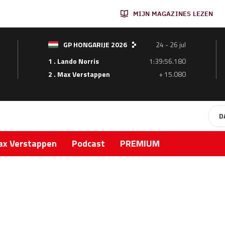
MIJN MAGAZINES LEZEN
GP HONGARIJE 2026
24 - 26 jul
1 . Lando Norris
1:39:56.180
2 . Max Verstappen
+ 15.080
D
x Verstappen
Podcast
PREMIUM