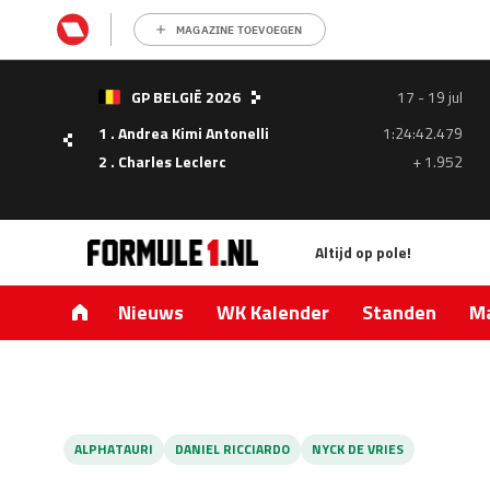
MAGAZINE TOEVOEGEN
- 05
GP BELGIË 2026
17 - 19 jul
ul
1 . Andrea Kimi Antonelli
1:24:42.479
1.335
2 . Charles Leclerc
+ 1.952
0.427
Altijd op pole!
Nieuws
WK Kalender
Standen
Ma
ALPHATAURI
DANIEL RICCIARDO
NYCK DE VRIES