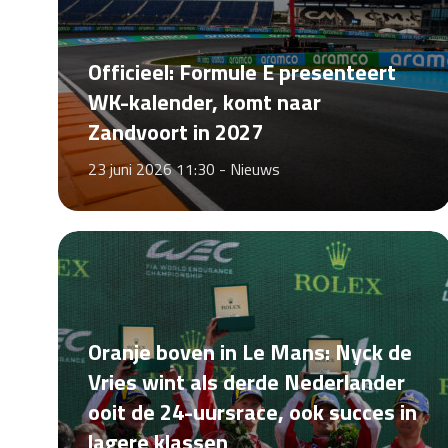
Officieel: Formule E presenteert
WK-kalender, komt naar
Zandvoort in 2027
23 juni 2026 11:30 -
Nieuws
Oranje boven in Le Mans: Nyck de
Vries wint als derde Nederlander
ooit de 24-uursrace, ook succes in
lagere klassen