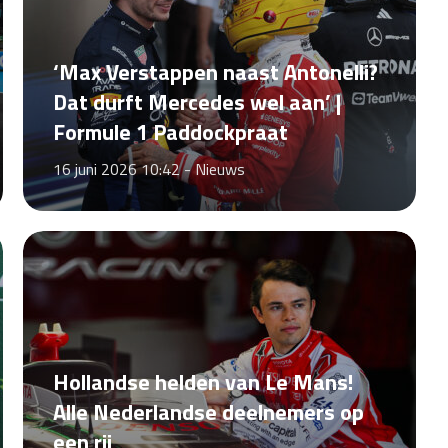
‘Max Verstappen naast Antonelli?
Dat durft Mercedes wel aan’ |
Formule 1 Paddockpraat
16 juni 2026 10:42 -
Nieuws
Hollandse helden van Le Mans!
Alle Nederlandse deelnemers op
een rij