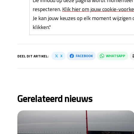
De inhoud op deze pagina wordt momenteel 
respecteren.
Klik hier om jouw cookie-voorke
Je kan jouw keuzes op elk moment wijzigen d
klikken."
X
FACEBOOK
WHATSAPP
DEEL DIT ARTIKEL:
Gerelateerd nieuws