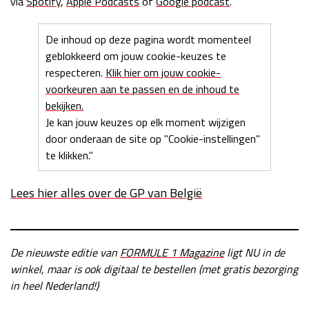
via
Spotify
,
Apple Podcasts
of
Google podcast
.
Race
zo 21:00 - 23:00
GP ABU DHABI 2026
04 - 06 dec
De inhoud op deze pagina wordt momenteel
Kwalificatie
za 05:00 - 06:00
geblokkeerd om jouw cookie-keuzes te
Race
zo 05:00 - 07:00
respecteren.
Klik hier om jouw cookie-
voorkeuren aan te passen en de inhoud te
Kwalificatie
za 15:00 - 16:00
bekijken.
Race
zo 14:00 - 16:00
Je kan jouw keuzes op elk moment wijzigen
door onderaan de site op "Cookie-instellingen"
GP QATAR 2026
27 - 29 nov
te klikken."
Lees hier alles over de GP van België
Kwalificatie
za 19:00 - 20:00
Race
zo 17:00 - 19:00
De nieuwste editie van
FORMULE 1 Magazine
ligt NU in de
winkel, maar is ook digitaal te bestellen (met gratis bezorging
in heel Nederland!)