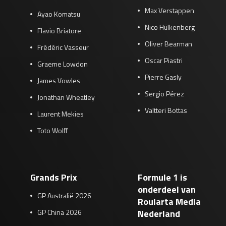
Max Verstappen
Ayao Komatsu
Nico Hülkenberg
Flavio Briatore
Oliver Bearman
Frédéric Vasseur
Oscar Piastri
Graeme Lowdon
Pierre Gasly
James Vowles
Sergio Pérez
Jonathan Wheatley
Valtteri Bottas
Laurent Mekies
Toto Wolff
Grands Prix
Formule 1 is
onderdeel van
GP Australië 2026
Roularta Media
GP China 2026
Nederland