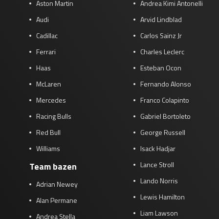
Aston Martin
Andrea Kimi Antonelli
Audi
Arvid Lindblad
Cadillac
Carlos Sainz Jr
Ferrari
Charles Leclerc
Haas
Esteban Ocon
McLaren
Fernando Alonso
Mercedes
Franco Colapinto
Racing Bulls
Gabriel Bortoleto
Red Bull
George Russell
Williams
Isack Hadjar
Lance Stroll
Team bazen
Lando Norris
Adrian Newey
Lewis Hamilton
Alan Permane
Liam Lawson
Andrea Stella