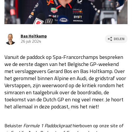
Race
za 13:00 - 15:00
GP VERENIGDE STATEN 2026
23 - 25 okt
Bas Holtkamp
DELEN
26 juli 2024
GP SÃO PAULO 2026
06 - 08 nov
Vanuit de paddock op Spa-Francorchamps bespreken
Kwalificatie
za 23:00 - 00:00
we de eerste dagen van het Belgische GP-weekend
Race
zo 21:00 - 23:00
met verslaggevers Gerard Bos en Bas Holtkamp. Over
het gerommel binnen Alpine en Audi, de gridstraf voor
Kwalificatie
za 19:00 - 20:00
Verstappen, zijn weerwoord op de kritiek rondom het
Race
zo 18:00 - 20:00
simracen en taalgebruik over de boordradio, de
toekomst van de Dutch GP en nog veel meer. Je hoort
GP MEXICO 2026
30 okt - 01 nov
het allemaal in deze podcast, mis het niet!
LAS VEGAS GRAND PRIX 2026
20 - 22 nov
Beluister
Formule 1 Paddockpraat
hierboven op onze site of
Kwalificatie
za 22:00 - 23:00