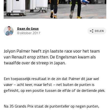
Race
za 13:00 - 15:00
GP VERENIGDE STATEN 2026
23 - 25 okt
Daan de Geus
DELEN
8 oktober 2017
GP SÃO PAULO 2026
06 - 08 nov
Kwalificatie
za 23:00 - 00:00
Jolyon Palmer heeft zijn laatste race voor het team
Race
zo 21:00 - 23:00
van Renault erop zitten. De Engelsman kwam als
twaalfde over de streep in Japan.
Kwalificatie
za 19:00 - 20:00
Race
zo 18:00 - 20:00
Een toepasselijk resultaat in de zin dat Palmer dit jaar wel
vaker – acht keer, maar liefst – net buiten de punten is
GP MEXICO 2026
30 okt - 01 nov
gefinisht, op een positie tussen de elfde of de dertiende plek.
LAS VEGAS GRAND PRIX 2026
20 - 22 nov
Na 35 Grands Prix staat de puntenteller op negen punten,
Kwalificatie
za 22:00 - 23:00