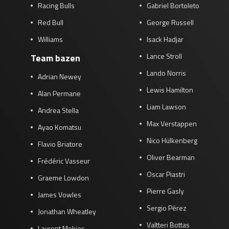
Racing Bulls
Gabriel Bortoleto
Red Bull
George Russell
Williams
Isack Hadjar
Lance Stroll
Team bazen
Lando Norris
Adrian Newey
Lewis Hamilton
Alan Permane
Liam Lawson
Andrea Stella
Max Verstappen
Ayao Komatsu
Nico Hülkenberg
Flavio Briatore
Oliver Bearman
Frédéric Vasseur
Oscar Piastri
Graeme Lowdon
Pierre Gasly
James Vowles
Sergio Pérez
Jonathan Wheatley
Valtteri Bottas
Laurent Mekies