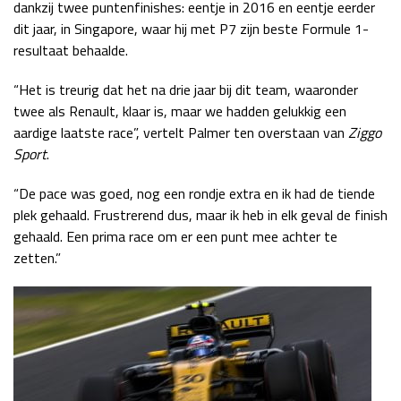
dankzij twee puntenfinishes: eentje in 2016 en eentje eerder
Race
zo 21:00 - 23:00
dit jaar, in Singapore, waar hij met P7 zijn beste Formule 1-
GP ABU DHABI 2026
04 - 06 dec
resultaat behaalde.
Kwalificatie
za 05:00 - 06:00
Race
zo 05:00 - 07:00
“Het is treurig dat het na drie jaar bij dit team, waaronder
twee als Renault, klaar is, maar we hadden gelukkig een
Kwalificatie
za 15:00 - 16:00
aardige laatste race”, vertelt Palmer ten overstaan van
Ziggo
Race
zo 14:00 - 16:00
Sport
.
“De pace was goed, nog een rondje extra en ik had de tiende
GP QATAR 2026
27 - 29 nov
plek gehaald. Frustrerend dus, maar ik heb in elk geval de finish
gehaald. Een prima race om er een punt mee achter te
zetten.”
Kwalificatie
za 19:00 - 20:00
Race
zo 17:00 - 19:00