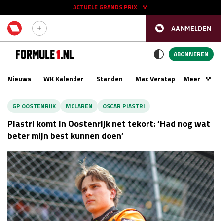
ACTUELE GRANDS PRIX
AANMELDEN
GP SPANJE 2026
11 - 13 sep
ABONNEREN
Nieuws
WK Kalender
Standen
Max Verstappen
Meer
Podca
Kwalificatie
za 16:00 - 17:00
GP OOSTENRIJK
MCLAREN
OSCAR PIASTRI
Race
zo 15:00 - 17:00
Piastri komt in Oostenrijk net tekort: ‘Had nog wat
beter mijn best kunnen doen’
GP SINGAPORE 2026
09 - 11 okt
GP AZERBEIDZJAN 2026
24 - 26 sep
Kwalificatie
za 15:00 - 16:00
Race
zo 14:00 - 16:00
Kwalificatie
vr 14:00 - 15:00