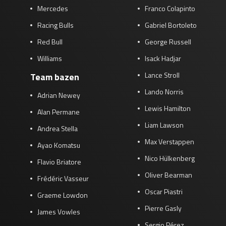
Mercedes
Franco Colapinto
Racing Bulls
Gabriel Bortoleto
Red Bull
George Russell
Williams
Isack Hadjar
Lance Stroll
Team bazen
Lando Norris
Adrian Newey
Lewis Hamilton
Alan Permane
Liam Lawson
Andrea Stella
Max Verstappen
Ayao Komatsu
Nico Hülkenberg
Flavio Briatore
Oliver Bearman
Frédéric Vasseur
Oscar Piastri
Graeme Lowdon
Pierre Gasly
James Vowles
Sergio Pérez