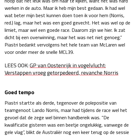
hoop dat het leuk was om naar te kijken, want het was hard
werken in de auto. Maar ik heb mijn best gedaan. Ik had wel
Race
zo 21:00 - 23:00
GP ABU DHABI 2026
04 - 06 dec
wat beter mijn best kunnen doen toen ik voor hem (Norris,
Kwalificatie
za 05:00 - 06:00
red.) lag, maar het was een goed gevecht. Het was wel op de
Race
zo 05:00 - 07:00
limiet, maar wel een goede race. Daarom zijn we hier. Ik zat
dicht bij een overwinning, maar het was net niet genoeg.”
Kwalificatie
za 15:00 - 16:00
Piastri bedankt vervolgens het hele team van McLaren wel
Race
zo 14:00 - 16:00
voor onder meer de snelle MCL39.
LEES OOK:
GP van Oostenrijk in vogelvlucht:
GP QATAR 2026
27 - 29 nov
Verstappen vroeg getorpedeerd, revanche Norris
Goed tempo
Kwalificatie
za 19:00 - 20:00
Piastri startte als derde, tegenover de polepositie van
Race
zo 17:00 - 19:00
teamgenoot Lando Norris, maar had tijdens de race wel het
gevoel dat de zege wel binnen handbereik was. “De
kwalificatie gisteren was een beetje ongelukkig, vanwege de
gele vlag”, blikt de Australiër nog een keer terug op de sessie