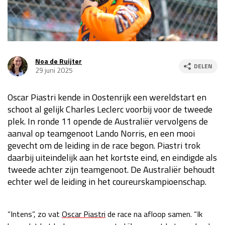
Race
za 13:00 - 15:00
GP VERENIGDE STATEN 2026
23 - 25 okt
Noa de Ruijter
DELEN
29 juni 2025
GP SÃO PAULO 2026
06 - 08 nov
Oscar Piastri kende in Oostenrijk een wereldstart en
Kwalificatie
za 23:00 - 00:00
schoot al gelijk Charles Leclerc voorbij voor de tweede
Race
zo 21:00 - 23:00
plek. In ronde 11 opende de Australiër vervolgens de
aanval op teamgenoot Lando Norris, en een mooi
Kwalificatie
za 19:00 - 20:00
gevecht om de leiding in de race begon. Piastri trok
Race
zo 18:00 - 20:00
daarbij uiteindelijk aan het kortste eind, en eindigde als
tweede achter zijn teamgenoot.
De Australiër behoudt
GP MEXICO 2026
30 okt - 01 nov
echter wel de leiding in het coureurskampioenschap.
LAS VEGAS GRAND PRIX 2026
20 - 22 nov
“Intens”, zo vat
Oscar Piastri
de race na afloop samen. “Ik
Kwalificatie
za 22:00 - 23:00