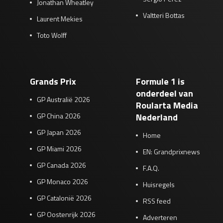
Jonathan Wheatley
Valtteri Bottas
Laurent Mekies
Toto Wolff
Grands Prix
Formule 1 is
onderdeel van
GP Australië 2026
Roularta Media
GP China 2026
Nederland
GP Japan 2026
Home
GP Miami 2026
EN: Grandprixnews
GP Canada 2026
F.A.Q.
GP Monaco 2026
Huisregels
GP Catalonië 2026
RSS feed
GP Oostenrijk 2026
Adverteren