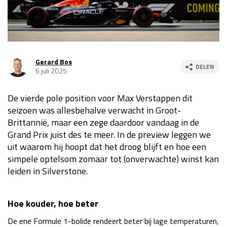
Race
za 13:00 - 15:00
GP VERENIGDE STATEN 2026
23 - 25 okt
Gerard Bos
DELEN
6 juli 2025
GP SÃO PAULO 2026
06 - 08 nov
De vierde pole position voor Max Verstappen dit
Kwalificatie
za 23:00 - 00:00
seizoen was allesbehalve verwacht in Groot-
Race
zo 21:00 - 23:00
Brittannië, maar een zege daardoor vandaag in de
Grand Prix juist des te meer. In de preview leggen we
Kwalificatie
za 19:00 - 20:00
uit waarom hij hoopt dat het droog blijft en hoe een
Race
zo 18:00 - 20:00
simpele optelsom zomaar tot (onverwachte) winst kan
leiden in Silverstone.
GP MEXICO 2026
30 okt - 01 nov
Hoe kouder, hoe beter
LAS VEGAS GRAND PRIX 2026
20 - 22 nov
De ene Formule 1-bolide rendeert beter bij lage temperaturen,
Kwalificatie
za 22:00 - 23:00