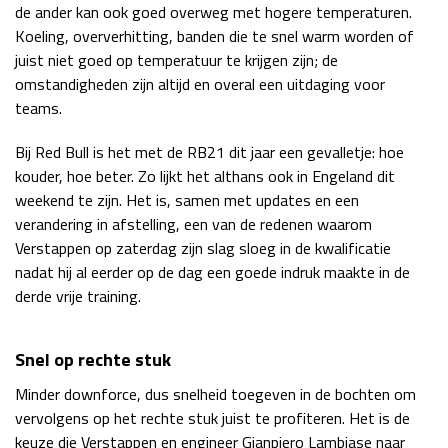
de ander kan ook goed overweg met hogere temperaturen.
Race
zo 21:00 - 23:00
Koeling, oververhitting, banden die te snel warm worden of
GP ABU DHABI 2026
04 - 06 dec
juist niet goed op temperatuur te krijgen zijn; de
Kwalificatie
za 05:00 - 06:00
omstandigheden zijn altijd en overal een uitdaging voor
Race
zo 05:00 - 07:00
teams.
Kwalificatie
za 15:00 - 16:00
Bij Red Bull is het met de RB21 dit jaar een gevalletje: hoe
Race
zo 14:00 - 16:00
kouder, hoe beter. Zo lijkt het althans ook in Engeland dit
weekend te zijn. Het is, samen met updates en een
GP QATAR 2026
27 - 29 nov
verandering in afstelling, een van de redenen waarom
Verstappen op zaterdag zijn slag sloeg in de kwalificatie
nadat hij al eerder op de dag een goede indruk maakte in de
derde vrije training.
Kwalificatie
za 19:00 - 20:00
Race
zo 17:00 - 19:00
Snel op rechte stuk
Minder downforce, dus snelheid toegeven in de bochten om
vervolgens op het rechte stuk juist te profiteren. Het is de
keuze die Verstappen en engineer Gianpiero Lambiase naar