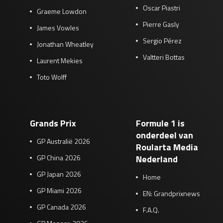
Oscar Piastri
Graeme Lowdon
Pierre Gasly
James Vowles
Sergio Pérez
Jonathan Wheatley
Valtteri Bottas
Laurent Mekies
Toto Wolff
Grands Prix
Formule 1 is
onderdeel van
GP Australië 2026
Roularta Media
GP China 2026
Nederland
GP Japan 2026
Home
GP Miami 2026
EN: Grandprixnews
GP Canada 2026
F.A.Q.