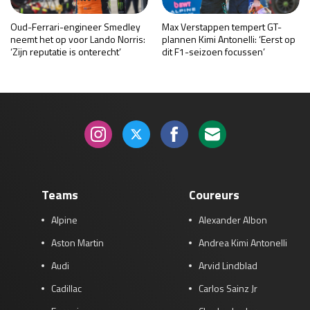
Oud-Ferrari-engineer Smedley
Max Verstappen tempert GT-
neemt het op voor Lando Norris:
plannen Kimi Antonelli: ‘Eerst op
‘Zijn reputatie is onterecht’
dit F1-seizoen focussen’
Teams
Coureurs
Alpine
Alexander Albon
Aston Martin
Andrea Kimi Antonelli
Audi
Arvid Lindblad
Cadillac
Carlos Sainz Jr