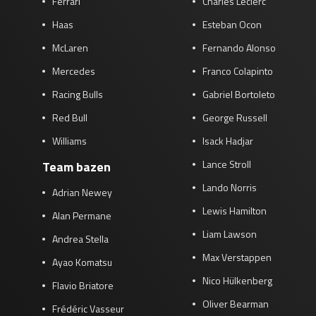
Ferrari
Charles Leclerc
Haas
Esteban Ocon
McLaren
Fernando Alonso
Mercedes
Franco Colapinto
Racing Bulls
Gabriel Bortoleto
Red Bull
George Russell
Williams
Isack Hadjar
Lance Stroll
Team bazen
Lando Norris
Adrian Newey
Lewis Hamilton
Alan Permane
Liam Lawson
Andrea Stella
Max Verstappen
Ayao Komatsu
Nico Hülkenberg
Flavio Briatore
Oliver Bearman
Frédéric Vasseur