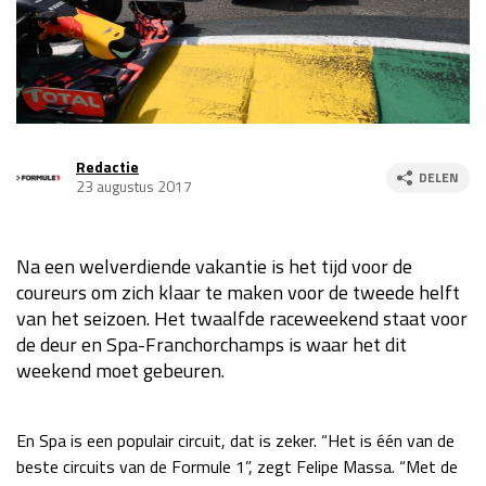
Race
za 13:00 - 15:00
GP VERENIGDE STATEN 2026
23 - 25 okt
Redactie
DELEN
GP SÃO PAULO 2026
06 - 08 nov
23 augustus 2017
Kwalificatie
za 23:00 - 00:00
Race
zo 21:00 - 23:00
Na een welverdiende vakantie is het tijd voor de
coureurs om zich klaar te maken voor de tweede helft
Kwalificatie
za 19:00 - 20:00
van het seizoen. Het twaalfde raceweekend staat voor
Race
zo 18:00 - 20:00
de deur en Spa-Franchorchamps is waar het dit
weekend moet gebeuren.
GP MEXICO 2026
30 okt - 01 nov
En Spa is een populair circuit, dat is zeker. “Het is één van de
LAS VEGAS GRAND PRIX 2026
20 - 22 nov
beste circuits van de Formule 1”, zegt Felipe Massa. “Met de
Kwalificatie
za 22:00 - 23:00