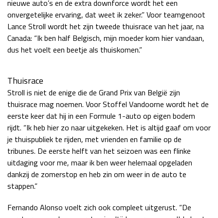
nieuwe auto’s en de extra downforce wordt het een
Race
zo 21:00 - 23:00
onvergetelijke ervaring, dat weet ik zeker.” Voor teamgenoot
GP ABU DHABI 2026
04 - 06 dec
Lance Stroll wordt het zijn tweede thuisrace van het jaar, na
Kwalificatie
za 05:00 - 06:00
Canada: “Ik ben half Belgisch, mijn moeder kom hier vandaan,
Race
zo 05:00 - 07:00
dus het voelt een beetje als thuiskomen.”
Kwalificatie
za 15:00 - 16:00
Thuisrace
Race
zo 14:00 - 16:00
Stroll is niet de enige die de Grand Prix van België zijn
thuisrace mag noemen. Voor Stoffel Vandoorne wordt het de
GP QATAR 2026
27 - 29 nov
eerste keer dat hij in een Formule 1-auto op eigen bodem
rijdt. “Ik heb hier zo naar uitgekeken. Het is altijd gaaf om voor
je thuispubliek te rijden, met vrienden en familie op de
tribunes. De eerste helft van het seizoen was een flinke
Kwalificatie
za 19:00 - 20:00
uitdaging voor me, maar ik ben weer helemaal opgeladen
Race
zo 17:00 - 19:00
dankzij de zomerstop en heb zin om weer in de auto te
stappen.”
Fernando Alonso voelt zich ook compleet uitgerust. “De