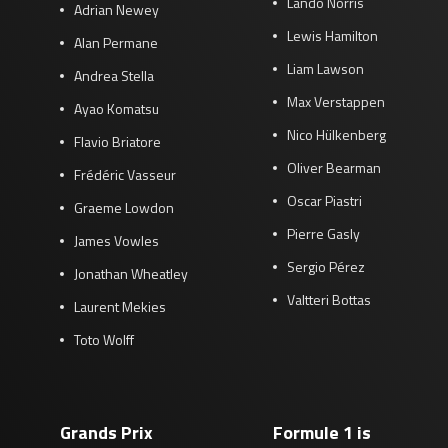
Lando Norris
Adrian Newey
Lewis Hamilton
Alan Permane
Liam Lawson
Andrea Stella
Max Verstappen
Ayao Komatsu
Nico Hülkenberg
Flavio Briatore
Oliver Bearman
Frédéric Vasseur
Oscar Piastri
Graeme Lowdon
Pierre Gasly
James Vowles
Sergio Pérez
Jonathan Wheatley
Valtteri Bottas
Laurent Mekies
Toto Wolff
Grands Prix
Formule 1 is