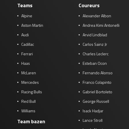
Teams
Coureurs
Alpine
Alexander Albon
Aston Martin
Andrea Kimi Antonelli
Audi
Arvid Lindblad
Cadillac
Carlos Sainz Jr
Ferrari
Charles Leclerc
Haas
Esteban Ocon
McLaren
Fernando Alonso
Mercedes
Franco Colapinto
Racing Bulls
Gabriel Bortoleto
Red Bull
George Russell
Williams
Isack Hadjar
Lance Stroll
Team bazen