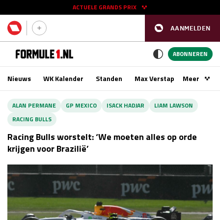
ACTUELE GRANDS PRIX
AANMELDEN
GP SPANJE 2026
11 - 13 sep
ABONNEREN
Nieuws
WK Kalender
Standen
Max Verstappen
Meer
Podca
Kwalificatie
za 16:00 - 17:00
ALAN PERMANE
GP MEXICO
ISACK HADJAR
LIAM LAWSON
Race
zo 15:00 - 17:00
RACING BULLS
Racing Bulls worstelt: ‘We moeten alles op orde
GP SINGAPORE 2026
09 - 11 okt
krijgen voor Brazilië’
GP AZERBEIDZJAN 2026
24 - 26 sep
Kwalificatie
za 15:00 - 16:00
Race
zo 14:00 - 16:00
Kwalificatie
vr 14:00 - 15:00