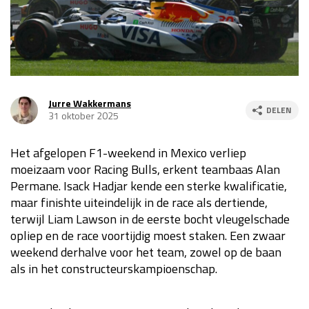
Race
za 13:00 - 15:00
GP VERENIGDE STATEN 2026
23 - 25 okt
Jurre Wakkermans
DELEN
31 oktober 2025
GP SÃO PAULO 2026
06 - 08 nov
Kwalificatie
za 23:00 - 00:00
Het afgelopen F1-weekend in Mexico verliep
Race
zo 21:00 - 23:00
moeizaam voor Racing Bulls, erkent teambaas Alan
Permane. Isack Hadjar kende een sterke kwalificatie,
Kwalificatie
za 19:00 - 20:00
maar finishte uiteindelijk in de race als dertiende,
Race
zo 18:00 - 20:00
terwijl Liam Lawson in de eerste bocht vleugelschade
opliep en de race voortijdig moest staken. Een zwaar
GP MEXICO 2026
30 okt - 01 nov
weekend derhalve voor het team, zowel op de baan
als in het constructeurskampioenschap.
LAS VEGAS GRAND PRIX 2026
20 - 22 nov
Kwalificatie
za 22:00 - 23:00