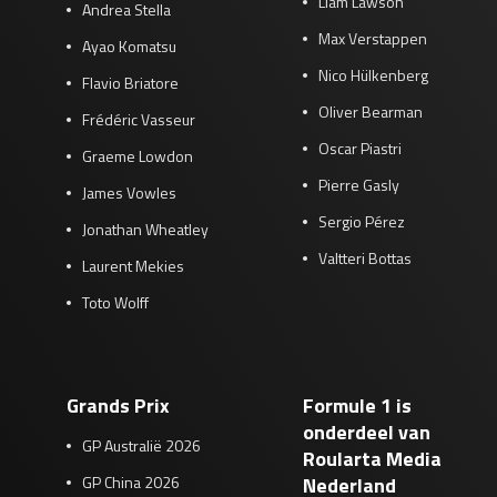
Liam Lawson
Andrea Stella
Max Verstappen
Ayao Komatsu
Nico Hülkenberg
Flavio Briatore
Oliver Bearman
Frédéric Vasseur
Oscar Piastri
Graeme Lowdon
Pierre Gasly
James Vowles
Sergio Pérez
Jonathan Wheatley
Valtteri Bottas
Laurent Mekies
Toto Wolff
Grands Prix
Formule 1 is
onderdeel van
GP Australië 2026
Roularta Media
GP China 2026
Nederland