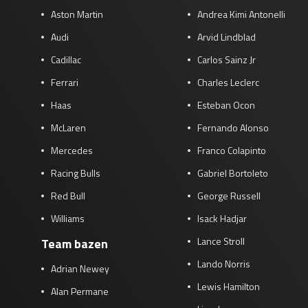
Aston Martin
Andrea Kimi Antonelli
Audi
Arvid Lindblad
Cadillac
Carlos Sainz Jr
Ferrari
Charles Leclerc
Haas
Esteban Ocon
McLaren
Fernando Alonso
Mercedes
Franco Colapinto
Racing Bulls
Gabriel Bortoleto
Red Bull
George Russell
Williams
Isack Hadjar
Lance Stroll
Team bazen
Lando Norris
Adrian Newey
Lewis Hamilton
Alan Permane