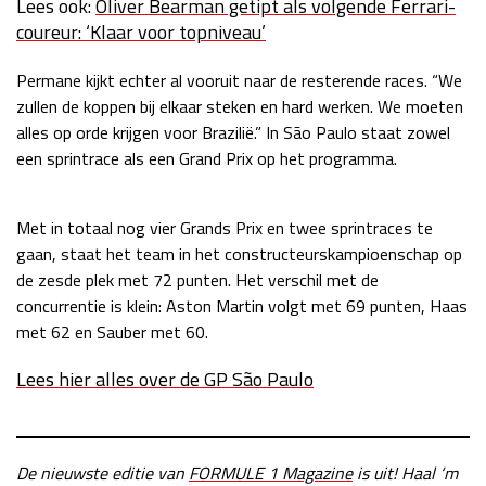
Lees ook:
Oliver Bearman getipt als volgende Ferrari-
Race
zo 21:00 - 23:00
coureur: ‘Klaar voor topniveau’
GP ABU DHABI 2026
04 - 06 dec
Kwalificatie
za 05:00 - 06:00
Permane kijkt echter al vooruit naar de resterende races. “We
Race
zo 05:00 - 07:00
zullen de koppen bij elkaar steken en hard werken. We moeten
alles op orde krijgen voor Brazilië.” In São Paulo staat zowel
Kwalificatie
za 15:00 - 16:00
een sprintrace als een Grand Prix op het programma.
Race
zo 14:00 - 16:00
Met in totaal nog vier Grands Prix en twee sprintraces te
GP QATAR 2026
27 - 29 nov
gaan, staat het team in het constructeurskampioenschap op
de zesde plek met 72 punten. Het verschil met de
concurrentie is klein: Aston Martin volgt met 69 punten, Haas
met 62 en Sauber met 60.
Kwalificatie
za 19:00 - 20:00
Race
zo 17:00 - 19:00
Lees hier alles over de GP São Paulo
De nieuwste editie van
FORMULE 1 Magazine
is uit! Haal ‘m