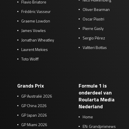
Flavio Briatore
Oliver Bearman
Frédéric Vasseur
Oscar Piastri
Graeme Lowdon
Pierre Gasly
James Vowles
Sergio Pérez
Jonathan Wheatley
Valtteri Bottas
Laurent Mekies
Toto Wolff
Grands Prix
Formule 1 is
onderdeel van
GP Australië 2026
Roularta Media
GP China 2026
Nederland
GP Japan 2026
Home
GP Miami 2026
EN: Grandprixnews