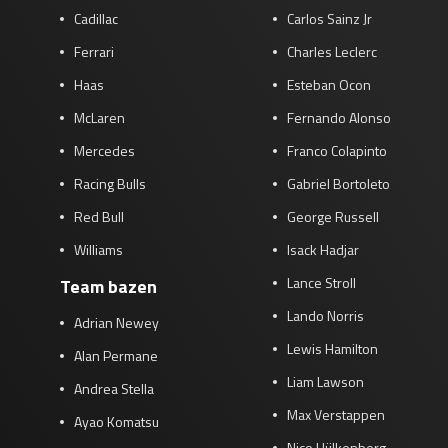
Cadillac
Carlos Sainz Jr
Ferrari
Charles Leclerc
Haas
Esteban Ocon
McLaren
Fernando Alonso
Mercedes
Franco Colapinto
Racing Bulls
Gabriel Bortoleto
Red Bull
George Russell
Williams
Isack Hadjar
Lance Stroll
Team bazen
Lando Norris
Adrian Newey
Lewis Hamilton
Alan Permane
Liam Lawson
Andrea Stella
Max Verstappen
Ayao Komatsu
Nico Hülkenberg