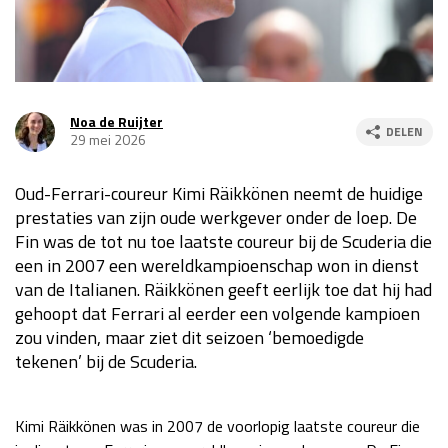
Race
za 13:00 - 15:00
GP VERENIGDE STATEN 2026
23 - 25 okt
Noa de Ruijter
DELEN
29 mei 2026
GP SÃO PAULO 2026
06 - 08 nov
Oud-Ferrari-coureur Kimi Räikkönen neemt de huidige
Kwalificatie
za 23:00 - 00:00
prestaties van zijn oude werkgever onder de loep. De
Race
zo 21:00 - 23:00
Fin was de tot nu toe laatste coureur bij de Scuderia die
een in 2007 een wereldkampioenschap won in dienst
Kwalificatie
za 19:00 - 20:00
van de Italianen. Räikkönen geeft eerlijk toe dat hij had
Race
zo 18:00 - 20:00
gehoopt dat Ferrari al eerder een volgende kampioen
zou vinden, maar ziet dit seizoen ‘bemoedigde
GP MEXICO 2026
30 okt - 01 nov
tekenen’ bij de Scuderia.
LAS VEGAS GRAND PRIX 2026
20 - 22 nov
Kimi Räikkönen was in 2007 de voorlopig laatste coureur die
Kwalificatie
za 22:00 - 23:00