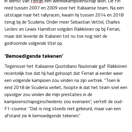
in dienst van
Ferrari
een wereldkampioenschap won. De Fin
reed tussen 2007 en 2009 voor het Italiaanse team. Na een
Race
zo 21:00 - 23:00
GP ABU DHABI 2026
04 - 06 dec
uitstapje naar het rallyracen, kwam hij tussen 2014 en 2018
Kwalificatie
za 05:00 - 06:00
terug bij de Scuderia. Onder meer Sebastian Vettel, Charles
Race
zo 05:00 - 07:00
Leclerc en Lewis Hamilton volgden Räikkönen op bij Ferrari,
maar dat leverde de Italianen tot nu toe nog niet de
Kwalificatie
za 15:00 - 16:00
gedroomde volgende titel op.
Race
zo 14:00 - 16:00
‘Bemoedigende tekenen’
GP QATAR 2026
27 - 29 nov
Tegenover het Italiaanse Quotidiano Nazionale gaf Räikkönen
recentelijk toe dat hij had gehoopt dat Ferrari al eerder weer
een volgende kampioen zou vinden na zijn vertrek. “Toen ik
eind 2018 de Scuderia verliet, hoopte ik dat het team snel een
opvolger zou vinden die mijn prestaties in de
Kwalificatie
za 19:00 - 20:00
kampioenschapsgeschiedenis zou evenaren”, vertelt de oud-
Race
zo 17:00 - 19:00
F1-coureur. “Dat is nog steeds niet gebeurd, maar van een
afstand zie ik bemoedigende tekenen.”