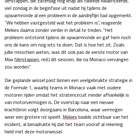
Verstappen, die zaterdag nog knap als tweede kwalificeerde,
viel zondag in de beginfase uit nadat hij tijdens de
Race
zo 21:00 - 23:00
GP ABU DHABI 2026
04 - 06 dec
opwarmronde al een probleem in de aandrijflijn had opgemerkt.
Kwalificatie
za 05:00 - 06:00
“We hebben vastgesteld wat het probleem is”, reageerde
Race
zo 05:00 - 07:00
Mekies daarna zonder verder in detail te treden. “Het
probleem ontstond tijdens de opwarmronde en gaf hem noch
Kwalificatie
za 15:00 - 16:00
ons de kans om nog iets te doen. Dat is hoe het zit. Zoals
Race
zo 14:00 - 16:00
jullie misschien weten, was dit ook pas de eerste motor van
Max (
Verstappen
, red.) dit seizoen, die na Monaco vervangen
zou worden.”
GP QATAR 2026
27 - 29 nov
Die geplande wissel past binnen een veelgebruikte strategie in
de Formule 1, waarbij teams in Monaco vaak met oudere
motoren rijden omdat het stratencircuit minder afhankelijk is
Kwalificatie
za 19:00 - 20:00
van motorvermogen is. De overstap naar een nieuwe
Race
zo 17:00 - 19:00
krachtbron volgt doorgaans in Barcelona, waar vermogen
weer een grotere rol speelt.
Mekies
baalde zichtbaar van het
incident, al benadrukte hij dat het team vooraf al rekening
hield met deze motorwissel.