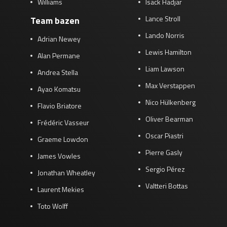
Williams
Isack Hadjar
Lance Stroll
Team bazen
Lando Norris
Adrian Newey
Lewis Hamilton
Alan Permane
Liam Lawson
Andrea Stella
Max Verstappen
Ayao Komatsu
Nico Hülkenberg
Flavio Briatore
Oliver Bearman
Frédéric Vasseur
Oscar Piastri
Graeme Lowdon
Pierre Gasly
James Vowles
Sergio Pérez
Jonathan Wheatley
Valtteri Bottas
Laurent Mekies
Toto Wolff