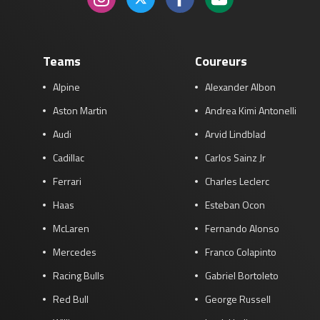
Teams
Coureurs
Alpine
Alexander Albon
Aston Martin
Andrea Kimi Antonelli
Audi
Arvid Lindblad
Cadillac
Carlos Sainz Jr
Ferrari
Charles Leclerc
Haas
Esteban Ocon
McLaren
Fernando Alonso
Mercedes
Franco Colapinto
Racing Bulls
Gabriel Bortoleto
Red Bull
George Russell