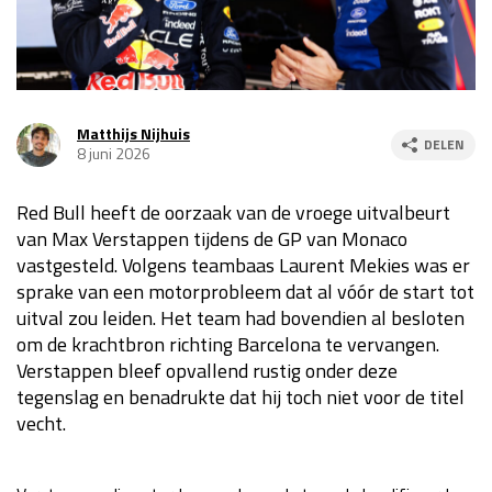
Race
za 13:00 - 15:00
GP VERENIGDE STATEN 2026
23 - 25 okt
Matthijs Nijhuis
DELEN
8 juni 2026
GP SÃO PAULO 2026
06 - 08 nov
Red Bull heeft de oorzaak van de vroege uitvalbeurt
Kwalificatie
za 23:00 - 00:00
van Max Verstappen tijdens de GP van Monaco
Race
zo 21:00 - 23:00
vastgesteld. Volgens teambaas Laurent Mekies was er
sprake van een motorprobleem dat al vóór de start tot
Kwalificatie
za 19:00 - 20:00
uitval zou leiden. Het team had bovendien al besloten
Race
zo 18:00 - 20:00
om de krachtbron richting Barcelona te vervangen.
Verstappen bleef opvallend rustig onder deze
GP MEXICO 2026
30 okt - 01 nov
tegenslag en benadrukte dat hij toch niet voor de titel
vecht.
LAS VEGAS GRAND PRIX 2026
20 - 22 nov
Kwalificatie
za 22:00 - 23:00