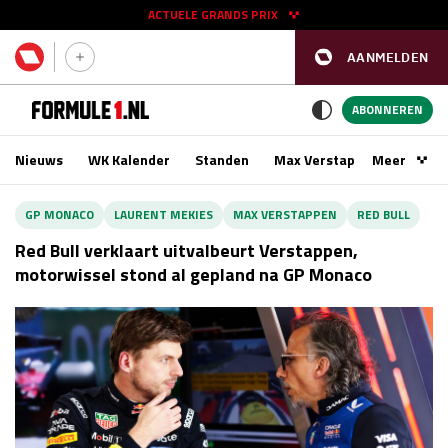
ACTUELE GRANDS PRIX
AANMELDEN
GP SPANJE 2026
11 - 13 sep
ABONNEREN
Nieuws
WK Kalender
Standen
Max Verstappen
Meer
Podca
Kwalificatie
za 16:00 - 17:00
GP MONACO
LAURENT MEKIES
MAX VERSTAPPEN
RED BULL
Race
zo 15:00 - 17:00
Red Bull verklaart uitvalbeurt Verstappen,
motorwissel stond al gepland na GP Monaco
GP SINGAPORE 2026
09 - 11 okt
GP AZERBEIDZJAN 2026
24 - 26 sep
Kwalificatie
za 15:00 - 16:00
Race
zo 14:00 - 16:00
Kwalificatie
vr 14:00 - 15:00