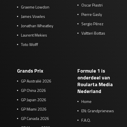
Oscar Piastri
Graeme Lowdon
Pierre Gasly
James Vowles
Sergio Pérez
Jonathan Wheatley
Valtteri Bottas
Laurent Mekies
Toto Wolff
Grands Prix
Formule 1 is
onderdeel van
GP Australië 2026
Roularta Media
GP China 2026
Nederland
GP Japan 2026
Home
GP Miami 2026
EN: Grandprixnews
GP Canada 2026
F.A.Q.