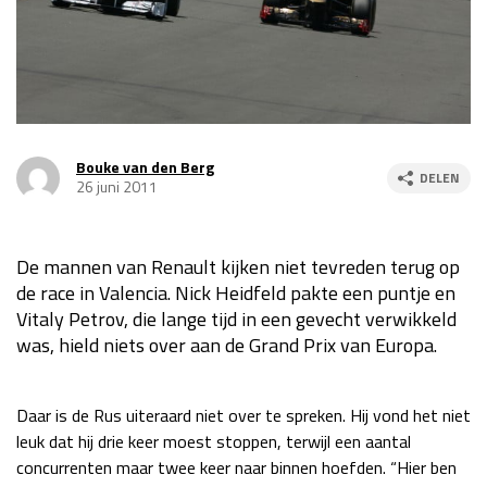
Race
za 13:00 - 15:00
GP VERENIGDE STATEN 2026
23 - 25 okt
Bouke van den Berg
DELEN
GP SÃO PAULO 2026
06 - 08 nov
26 juni 2011
Kwalificatie
za 23:00 - 00:00
Race
zo 21:00 - 23:00
De mannen van Renault kijken niet tevreden terug op
de race in Valencia. Nick Heidfeld pakte een puntje en
Kwalificatie
za 19:00 - 20:00
Vitaly Petrov, die lange tijd in een gevecht verwikkeld
Race
zo 18:00 - 20:00
was, hield niets over aan de Grand Prix van Europa.
GP MEXICO 2026
30 okt - 01 nov
Daar is de Rus uiteraard niet over te spreken. Hij vond het niet
leuk dat hij drie keer moest stoppen, terwijl een aantal
LAS VEGAS GRAND PRIX 2026
20 - 22 nov
concurrenten maar twee keer naar binnen hoefden. “Hier ben
Kwalificatie
za 22:00 - 23:00