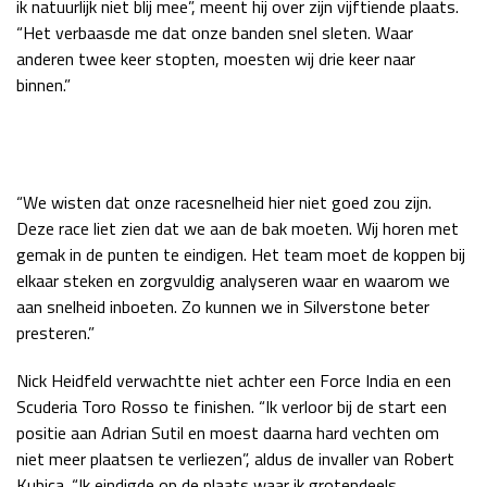
ik natuurlijk niet blij mee”, meent hij over zijn vijftiende plaats.
Race
zo 21:00 - 23:00
“Het verbaasde me dat onze banden snel sleten. Waar
GP ABU DHABI 2026
04 - 06 dec
anderen twee keer stopten, moesten wij drie keer naar
Kwalificatie
za 05:00 - 06:00
binnen.”
Race
zo 05:00 - 07:00
Kwalificatie
za 15:00 - 16:00
Race
zo 14:00 - 16:00
“We wisten dat onze racesnelheid hier niet goed zou zijn.
Deze race liet zien dat we aan de bak moeten. Wij horen met
GP QATAR 2026
27 - 29 nov
gemak in de punten te eindigen. Het team moet de koppen bij
elkaar steken en zorgvuldig analyseren waar en waarom we
aan snelheid inboeten. Zo kunnen we in Silverstone beter
presteren.”
Kwalificatie
za 19:00 - 20:00
Race
zo 17:00 - 19:00
Nick Heidfeld verwachtte niet achter een Force India en een
Scuderia Toro Rosso te finishen. “Ik verloor bij de start een
positie aan Adrian Sutil en moest daarna hard vechten om
niet meer plaatsen te verliezen”, aldus de invaller van Robert
Kubica. “Ik eindigde op de plaats waar ik grotendeels