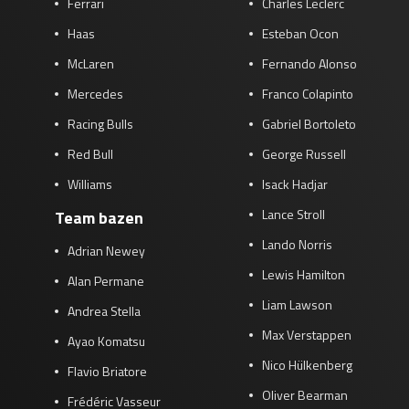
Ferrari
Charles Leclerc
Haas
Esteban Ocon
McLaren
Fernando Alonso
Mercedes
Franco Colapinto
Racing Bulls
Gabriel Bortoleto
Red Bull
George Russell
Williams
Isack Hadjar
Lance Stroll
Team bazen
Lando Norris
Adrian Newey
Lewis Hamilton
Alan Permane
Liam Lawson
Andrea Stella
Max Verstappen
Ayao Komatsu
Nico Hülkenberg
Flavio Briatore
Oliver Bearman
Frédéric Vasseur