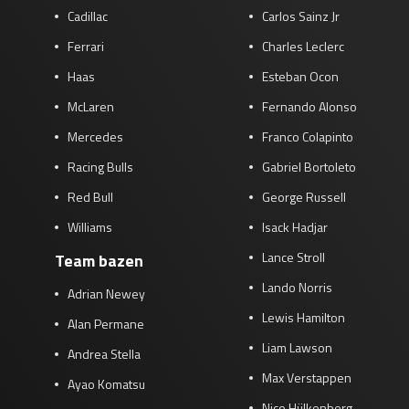
Cadillac
Carlos Sainz Jr
Ferrari
Charles Leclerc
Haas
Esteban Ocon
McLaren
Fernando Alonso
Mercedes
Franco Colapinto
Racing Bulls
Gabriel Bortoleto
Red Bull
George Russell
Williams
Isack Hadjar
Lance Stroll
Team bazen
Lando Norris
Adrian Newey
Lewis Hamilton
Alan Permane
Liam Lawson
Andrea Stella
Max Verstappen
Ayao Komatsu
Nico Hülkenberg