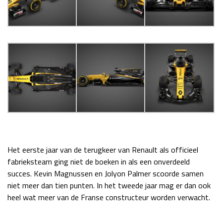
Race
zo 21:00 - 23:00
GP ABU DHABI 2026
04 - 06 dec
Kwalificatie
za 05:00 - 06:00
Race
zo 05:00 - 07:00
Kwalificatie
za 15:00 - 16:00
Race
zo 14:00 - 16:00
GP QATAR 2026
27 - 29 nov
Het eerste jaar van de terugkeer van Renault als officieel
Kwalificatie
za 19:00 - 20:00
fabrieksteam ging niet de boeken in als een onverdeeld
Race
zo 17:00 - 19:00
succes. Kevin Magnussen en Jolyon Palmer scoorde samen
niet meer dan tien punten. In het tweede jaar mag er dan ook
heel wat meer van de Franse constructeur worden verwacht.