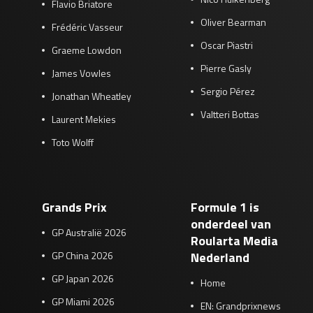
Flavio Briatore
Oliver Bearman
Frédéric Vasseur
Oscar Piastri
Graeme Lowdon
Pierre Gasly
James Vowles
Sergio Pérez
Jonathan Wheatley
Valtteri Bottas
Laurent Mekies
Toto Wolff
Grands Prix
Formule 1 is
onderdeel van
GP Australië 2026
Roularta Media
GP China 2026
Nederland
GP Japan 2026
Home
GP Miami 2026
EN: Grandprixnews