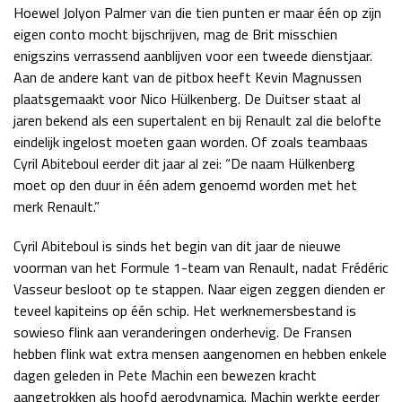
Hoewel Jolyon Palmer van die tien punten er maar één op zijn
eigen conto mocht bijschrijven, mag de Brit misschien
enigszins verrassend aanblijven voor een tweede dienstjaar.
Aan de andere kant van de pitbox heeft Kevin Magnussen
plaatsgemaakt voor Nico Hülkenberg. De Duitser staat al
jaren bekend als een supertalent en bij Renault zal die belofte
eindelijk ingelost moeten gaan worden. Of zoals teambaas
Cyril Abiteboul eerder dit jaar al zei: “De naam Hülkenberg
moet op den duur in één adem genoemd worden met het
merk Renault.”
Cyril Abiteboul is sinds het begin van dit jaar de nieuwe
voorman van het Formule 1-team van Renault, nadat Frédéric
Vasseur besloot op te stappen. Naar eigen zeggen dienden er
teveel kapiteins op één schip. Het werknemersbestand is
sowieso flink aan veranderingen onderhevig. De Fransen
hebben flink wat extra mensen aangenomen en hebben enkele
dagen geleden in Pete Machin een bewezen kracht
aangetrokken als hoofd aerodynamica. Machin werkte eerder