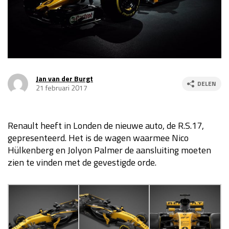
Race
za 13:00 - 15:00
GP VERENIGDE STATEN 2026
23 - 25 okt
Jan van der Burgt
DELEN
GP SÃO PAULO 2026
06 - 08 nov
21 februari 2017
Kwalificatie
za 23:00 - 00:00
Race
zo 21:00 - 23:00
Renault heeft in Londen de nieuwe auto, de R.S.17,
gepresenteerd. Het is de wagen waarmee Nico
Kwalificatie
za 19:00 - 20:00
Hülkenberg en Jolyon Palmer de aansluiting moeten
Race
zo 18:00 - 20:00
zien te vinden met de gevestigde orde.
GP MEXICO 2026
30 okt - 01 nov
LAS VEGAS GRAND PRIX 2026
20 - 22 nov
Kwalificatie
za 22:00 - 23:00