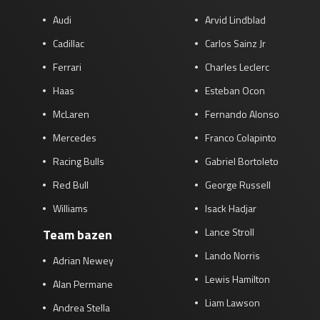
Audi
Arvid Lindblad
Cadillac
Carlos Sainz Jr
Ferrari
Charles Leclerc
Haas
Esteban Ocon
McLaren
Fernando Alonso
Mercedes
Franco Colapinto
Racing Bulls
Gabriel Bortoleto
Red Bull
George Russell
Williams
Isack Hadjar
Lance Stroll
Team bazen
Lando Norris
Adrian Newey
Lewis Hamilton
Alan Permane
Liam Lawson
Andrea Stella