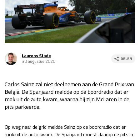
Race
za 13:00 - 15:00
GP VERENIGDE STATEN 2026
23 - 25 okt
GP SÃO PAULO 2026
06 - 08 nov
Laurens Stade
DELEN
30 augustus 2020
Kwalificatie
za 23:00 - 00:00
Race
zo 21:00 - 23:00
Carlos Sainz zal niet deelnemen aan de Grand Prix van
Kwalificatie
za 19:00 - 20:00
België. De Spanjaard meldde op de boordradio dat er
Race
zo 18:00 - 20:00
rook uit de auto kwam, waarna hij zijn McLaren in de
pits parkeerde.
GP MEXICO 2026
30 okt - 01 nov
Op weg naar de grid meldde Sainz op de boordradio dat er
LAS VEGAS GRAND PRIX 2026
20 - 22 nov
rook uit de auto kwam. De Spanjaard moest daarop de pits in
Kwalificatie
za 22:00 - 23:00