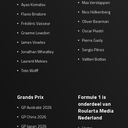
Max Verstappen
Ayao Komatsu
Nico Hülkenberg
Flavio Briatore
Oliver Bearman
Frédéric Vasseur
Oscar Piastri
Graeme Lowdon
Pierre Gasly
James Vowles
Sergio Pérez
Jonathan Wheatley
Valtteri Bottas
Laurent Mekies
Toto Wolff
Grands Prix
Formule 1 is
onderdeel van
GP Australië 2026
Roularta Media
GP China 2026
Nederland
GP Japan 2026
Home