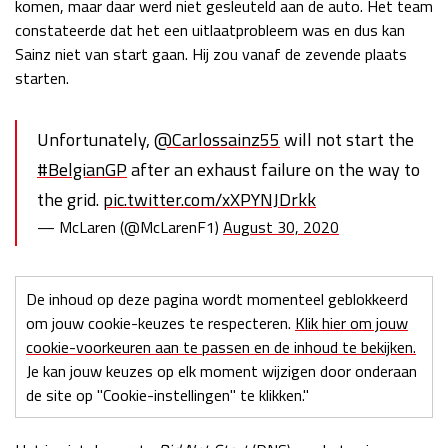
komen, maar daar werd niet gesleuteld aan de auto. Het team
Race
zo 21:00 - 23:00
constateerde dat het een uitlaatprobleem was en dus kan
GP ABU DHABI 2026
04 - 06 dec
Sainz niet van start gaan. Hij zou vanaf de zevende plaats
Kwalificatie
za 05:00 - 06:00
starten.
Race
zo 05:00 - 07:00
Unfortunately,
@Carlossainz55
will not start the
Kwalificatie
za 15:00 - 16:00
#BelgianGP
after an exhaust failure on the way to
Race
zo 14:00 - 16:00
the grid.
pic.twitter.com/xXPYNJDrkk
GP QATAR 2026
27 - 29 nov
— McLaren (@McLarenF1)
August 30, 2020
De inhoud op deze pagina wordt momenteel geblokkeerd
Kwalificatie
za 19:00 - 20:00
om jouw cookie-keuzes te respecteren.
Klik hier om jouw
Race
zo 17:00 - 19:00
cookie-voorkeuren aan te passen en de inhoud te bekijken.
Je kan jouw keuzes op elk moment wijzigen door onderaan
de site op "Cookie-instellingen" te klikken."