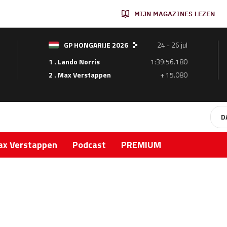
MIJN MAGAZINES LEZEN
GP HONGARIJE 2026
24 - 26 jul
1 . Lando Norris
1:39:56.180
2 . Max Verstappen
+ 15.080
D
x Verstappen
Podcast
PREMIUM