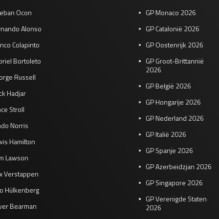
teban Ocon
GP Monaco 2026
rnando Alonso
GP Catalonië 2026
nco Colapinto
GP Oostenrijk 2026
riel Bortoleto
GP Groot-Brittannië
2026
orge Russell
GP België 2026
ck Hadjar
GP Hongarije 2026
ce Stroll
GP Nederland 2026
do Norris
GP Italië 2026
wis Hamilton
GP Spanje 2026
am Lawson
GP Azerbeidzjan 2026
x Verstappen
GP Singapore 2026
co Hülkenberg
GP Verenigde Staten
iver Bearman
2026