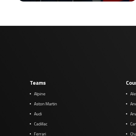
Teams
Cou
Alpine
Al
Aston Martin
And
Audi
Arv
Cadillac
Car
Ferrari
Cha