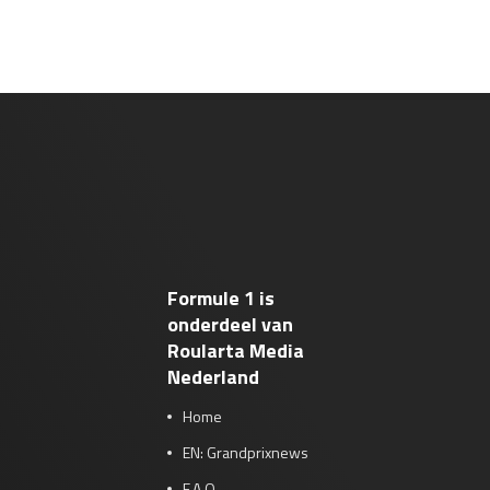
Formule 1 is
onderdeel van
Roularta Media
Nederland
Home
EN: Grandprixnews
F.A.Q.