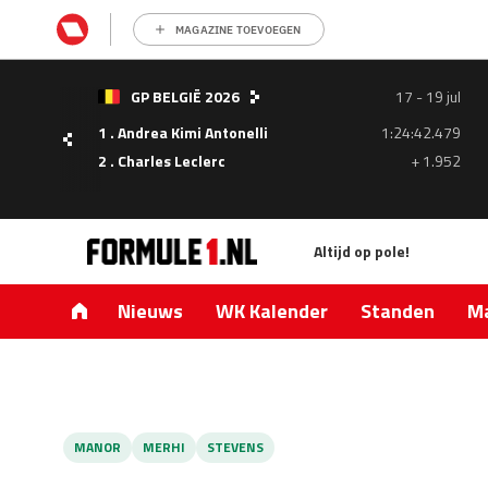
MAGAZINE TOEVOEGEN
- 05
GP BELGIË 2026
17 - 19 jul
ul
1 . Andrea Kimi Antonelli
1:24:42.479
1.335
2 . Charles Leclerc
+ 1.952
0.427
Altijd op pole!
Nieuws
WK Kalender
Standen
Ma
MANOR
MERHI
STEVENS