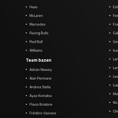
Haas
Es
McLaren
Fe
Mercedes
Fra
Racing Bulls
Gab
Red Bull
Ge
Williams
Isa
Lan
Team bazen
Lan
Adrian Newey
Le
Alan Permane
Li
Andrea Stella
Ma
Ayao Komatsu
Ni
Flavio Briatore
Ol
Frédéric Vasseur