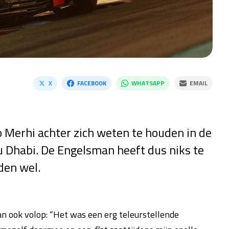
X
FACEBOOK
WHATSAPP
EMAIL
o Merhi achter zich weten te houden in de
u Dhabi. De Engelsman heeft dus niks te
den wel.
dan ook volop: “Het was een erg teleurstellende