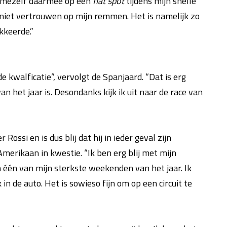
e mezelf daarmee op een
flat spot
tijdens mijn snelle
 niet vertrouwen op mijn remmen. Het is namelijk zo
kkeerde.”
 kwalficatie”, vervolgt de Spanjaard. “Dat is erg
 het jaar is. Desondanks kijk ik uit naar de race van
Rossi en is dus blij dat hij in ieder geval zijn
Amerikaan in kwestie. “Ik ben erg blij met mijn
aan één van mijn sterkste weekenden van het jaar. Ik
 de auto. Het is sowieso fijn om op een circuit te