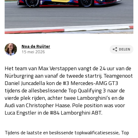
Race
za 13:00 - 15:00
GP VERENIGDE STATEN 2026
23 - 25 okt
Noa de Ruijter
DELEN
15 mei 2026
GP SÃO PAULO 2026
06 - 08 nov
Kwalificatie
za 23:00 - 00:00
Het team van Max Verstappen vangt de 24 uur van de
Race
zo 21:00 - 23:00
Nürburgring aan vanaf de tweede startrij. Teamgenoot
Daniel Juncadella kon de #3 Mercedes-AMG GT3
Kwalificatie
za 19:00 - 20:00
tijdens de allesbeslissende Top Qualifying 3 naar de
Race
zo 18:00 - 20:00
vierde plek rijden, achter twee Lamborghini’s en de
Audi van Christopher Haase. Pole position was voor
GP MEXICO 2026
30 okt - 01 nov
Luca Engstler in de #84 Lamborghini ABT.
LAS VEGAS GRAND PRIX 2026
20 - 22 nov
Tijdens de laatste en beslissende topkwalificatiesessie, Top
Kwalificatie
za 22:00 - 23:00