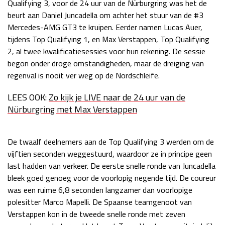
Qualifying 3, voor de 24 uur van de Nürburgring was het de
Race
zo 21:00 - 23:00
beurt aan Daniel Juncadella om achter het stuur van de #3
GP ABU DHABI 2026
04 - 06 dec
Mercedes-AMG GT3 te kruipen. Eerder namen Lucas Auer,
Kwalificatie
za 05:00 - 06:00
tijdens Top Qualifying 1, en Max Verstappen, Top Qualifying
Race
zo 05:00 - 07:00
2, al twee kwalificatiesessies voor hun rekening. De sessie
begon onder droge omstandigheden, maar de dreiging van
Kwalificatie
za 15:00 - 16:00
regenval is nooit ver weg op de Nordschleife.
Race
zo 14:00 - 16:00
LEES OOK:
Zo kijk je LIVE naar de 24 uur van de
Nürburgring met Max Verstappen
GP QATAR 2026
27 - 29 nov
De twaalf deelnemers aan de Top Qualifying 3 werden om de
vijftien seconden weggestuurd, waardoor ze in principe geen
Kwalificatie
za 19:00 - 20:00
last hadden van verkeer. De eerste snelle ronde van Juncadella
Race
zo 17:00 - 19:00
bleek goed genoeg voor de voorlopig negende tijd. De coureur
was een ruime 6,8 seconden langzamer dan voorlopige
polesitter Marco Mapelli. De Spaanse teamgenoot van
Verstappen kon in de tweede snelle ronde met zeven