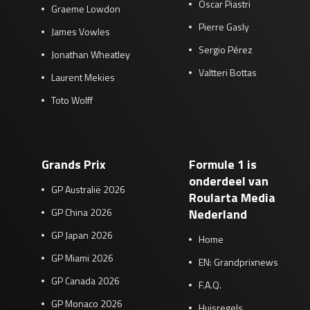
Oscar Piastri
Graeme Lowdon
Pierre Gasly
James Vowles
Sergio Pérez
Jonathan Wheatley
Valtteri Bottas
Laurent Mekies
Toto Wolff
Grands Prix
Formule 1 is
onderdeel van
GP Australië 2026
Roularta Media
GP China 2026
Nederland
GP Japan 2026
Home
GP Miami 2026
EN: Grandprixnews
GP Canada 2026
F.A.Q.
GP Monaco 2026
Huisregels