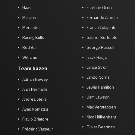
Haas
Esteban Ocon
McLaren
Fernando Alonso
Mercedes
Franco Colapinto
Racing Bulls
Gabriel Bortoleto
Red Bull
George Russell
Williams
Isack Hadjar
Lance Stroll
Team bazen
Lando Norris
Adrian Newey
Lewis Hamilton
Alan Permane
Liam Lawson
Andrea Stella
Max Verstappen
Ayao Komatsu
Nico Hülkenberg
Flavio Briatore
Oliver Bearman
Frédéric Vasseur