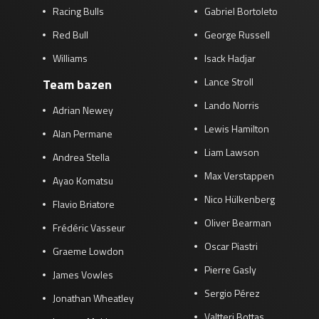
Racing Bulls
Gabriel Bortoleto
Red Bull
George Russell
Williams
Isack Hadjar
Lance Stroll
Team bazen
Lando Norris
Adrian Newey
Lewis Hamilton
Alan Permane
Liam Lawson
Andrea Stella
Max Verstappen
Ayao Komatsu
Nico Hülkenberg
Flavio Briatore
Oliver Bearman
Frédéric Vasseur
Oscar Piastri
Graeme Lowdon
Pierre Gasly
James Vowles
Sergio Pérez
Jonathan Wheatley
Valtteri Bottas