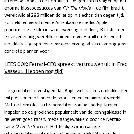
interesse toont in de Formule 1. De geruchten volgen op het
enorme bioscoopsucces van
F1: The Movie
– de film bracht
Race
zo 21:00 - 23:00
GP ABU DHABI 2026
04 - 06 dec
wereldwijd al 293 miljoen dollar op in slechts tien dagen tijd,
Kwalificatie
za 05:00 - 06:00
zo meldden verschillende Amerikaanse media. Apple
Race
zo 05:00 - 07:00
produceerde de film in samenwerking met Jerry Bruckheimer
en zevenvoudig wereldkampioen
Lewis Hamilton
. Er wordt
Kwalificatie
za 15:00 - 16:00
inmiddels al gesproken over een vervolg, al zijn daar nog geen
Race
zo 14:00 - 16:00
concrete plannen voor.
LEES OOK:
Ferrari-CEO spreekt vertrouwen uit in Fred
GP QATAR 2026
27 - 29 nov
Vasseur: ‘Hebben nog tijd’
De geruchten bevestigen dat Apple zich steeds nadrukkelijker
Kwalificatie
za 19:00 - 20:00
wil positioneren binnen de sport- en entertainmentwereld.
Race
zo 17:00 - 19:00
Met de Formule 1-uitzendrechten zou het bedrijf kunnen
inspelen op de groeiende populariteit van de koningsklasse in
de Verenigde Staten, mede aangewakkerd door de Netflix-
serie
Drive to Survive
. Het huidige Amerikaanse
uitzendrechtencontract is in handen van ESPN, maar de