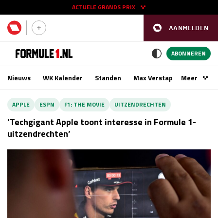
ACTUELE GRANDS PRIX
AANMELDEN
GP SPANJE 2026
11 - 13 sep
ABONNEREN
Nieuws
WK Kalender
Standen
Max Verstappen
Meer
Podca
Kwalificatie
za 16:00 - 17:00
APPLE
ESPN
F1: THE MOVIE
UITZENDRECHTEN
Race
zo 15:00 - 17:00
‘Techgigant Apple toont interesse in Formule 1-
uitzendrechten’
GP SINGAPORE 2026
09 - 11 okt
GP AZERBEIDZJAN 2026
24 - 26 sep
Kwalificatie
za 15:00 - 16:00
Race
zo 14:00 - 16:00
Kwalificatie
vr 14:00 - 15:00