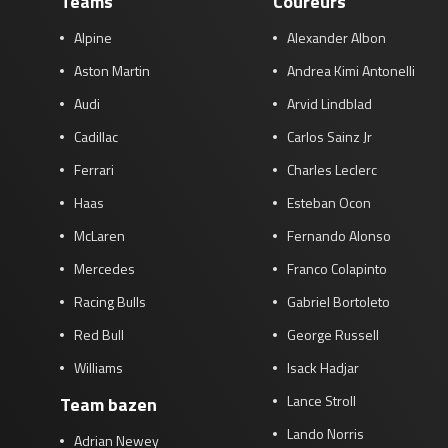
Teams
Coureurs
Alpine
Alexander Albon
Aston Martin
Andrea Kimi Antonelli
Audi
Arvid Lindblad
Cadillac
Carlos Sainz Jr
Ferrari
Charles Leclerc
Haas
Esteban Ocon
McLaren
Fernando Alonso
Mercedes
Franco Colapinto
Racing Bulls
Gabriel Bortoleto
Red Bull
George Russell
Williams
Isack Hadjar
Lance Stroll
Team bazen
Lando Norris
Adrian Newey