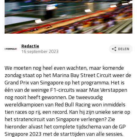
Race
za 13:00 - 15:00
GP VERENIGDE STATEN 2026
23 - 25 okt
Redactie
DELEN
16 september 2023
GP SÃO PAULO 2026
06 - 08 nov
Kwalificatie
za 23:00 - 00:00
We moeten nog heel even wachten, maar komende
Race
zo 21:00 - 23:00
zondag staat op het Marina Bay Street Circuit weer de
Grand Prix van Singapore op het programma. Het is
Kwalificatie
za 19:00 - 20:00
één van de weinige F1-circuits waar Max Verstappen
Race
zo 18:00 - 20:00
nog nooit heeft gewonnen. De tweevoudig
wereldkampioen van Red Bull Racing won inmiddels
GP MEXICO 2026
30 okt - 01 nov
tien races op rij, een record. Kan hij zijn unieke serie op
het stratencircuit van Singapore verlengen? Zie
hieronder alvast het complete tijdschema van de GP
LAS VEGAS GRAND PRIX 2026
20 - 22 nov
Singapore 2023 met de starttijden van alle sessies.
Kwalificatie
za 22:00 - 23:00