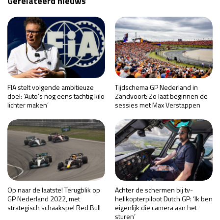
Gerelateerd nieuws
FIA stelt volgende ambitieuze
Tijdschema GP Nederland in
doel: ‘Auto’s nog eens tachtig kilo
Zandvoort: Zo laat beginnen de
lichter maken’
sessies met Max Verstappen
Op naar de laatste! Terugblik op
Achter de schermen bij tv-
GP Nederland 2022, met
helikopterpiloot Dutch GP: ‘Ik ben
strategisch schaakspel Red Bull
eigenlijk die camera aan het
sturen’