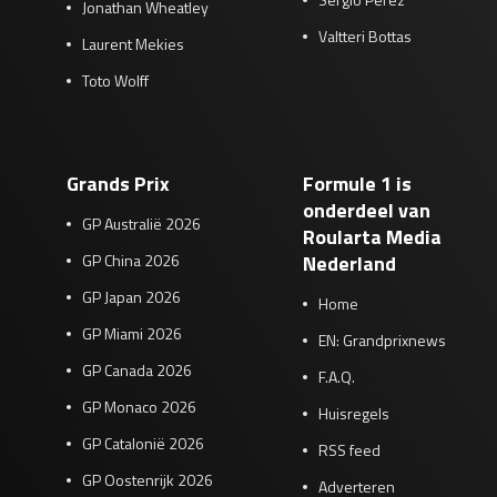
Jonathan Wheatley
Valtteri Bottas
Laurent Mekies
Toto Wolff
Grands Prix
Formule 1 is
onderdeel van
GP Australië 2026
Roularta Media
GP China 2026
Nederland
GP Japan 2026
Home
GP Miami 2026
EN: Grandprixnews
GP Canada 2026
F.A.Q.
GP Monaco 2026
Huisregels
GP Catalonië 2026
RSS feed
GP Oostenrijk 2026
Adverteren