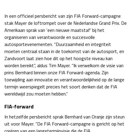
Race
zo 21:00 - 23:00
GP ABU DHABI 2026
04 - 06 dec
In een officieel persbericht van zijn FIA Forward-campagne
Kwalificatie
za 05:00 - 06:00
stak Mayer de loftrompet over de Nederlandse Grand Prix. De
Race
zo 05:00 - 07:00
Amerikaan sprak van ‘een nieuwe maatstaf’ bij het
organiseren van verantwoorde en succesvolle
Kwalificatie
za 15:00 - 16:00
autosportevenementen. “Duurzaamheid en integriteit
Race
zo 14:00 - 16:00
moeten centraal staan in de toekomst van de autosport, en
Zandvoort laat zien hoe dit op het hoogste niveau kan
GP QATAR 2026
27 - 29 nov
worden bereikt”, aldus Tim Mayer. “Ik verwelkom de visie van
prins Bernhard binnen onze FIA Forward-agenda. Zijn
toewijding aan innovatie en verantwoordelijkheid op de lange
termijn weerspiegelt precies het soort denken dat de FIA
wereldwijd zou moeten hebben.”
Kwalificatie
za 19:00 - 20:00
Race
zo 17:00 - 19:00
FIA-forward
In hetzelfde persbericht sprak Bernhard van Oranje zijn steun
uit voor Mayer. “De FIA Forward-campagne is gericht op het
creëren van een langetermijnvisie die de FIA