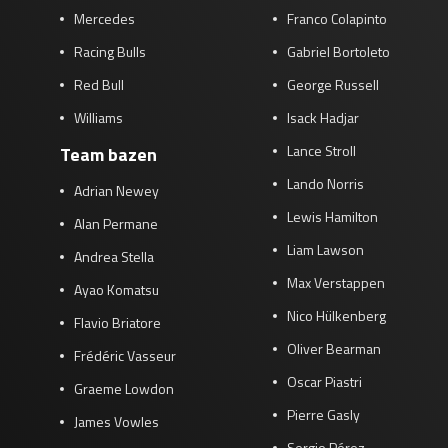
Mercedes
Franco Colapinto
Racing Bulls
Gabriel Bortoleto
Red Bull
George Russell
Williams
Isack Hadjar
Lance Stroll
Team bazen
Lando Norris
Adrian Newey
Lewis Hamilton
Alan Permane
Liam Lawson
Andrea Stella
Max Verstappen
Ayao Komatsu
Nico Hülkenberg
Flavio Briatore
Oliver Bearman
Frédéric Vasseur
Oscar Piastri
Graeme Lowdon
Pierre Gasly
James Vowles
Sergio Pérez