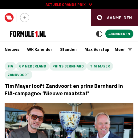
ACTUELE GRANDS PRIX
AANMELDEN
GP SPANJE 2026
11 - 13 sep
ABONNEREN
Nieuws
WK Kalender
Standen
Max Verstappen
Meer
Podca
Kwalificatie
za 16:00 - 17:00
FIA
GP NEDERLAND
PRINS BERNHARD
TIM MAYER
Race
zo 15:00 - 17:00
ZANDVOORT
Tim Mayer looft Zandvoort en prins Bernhard in
GP SINGAPORE 2026
09 - 11 okt
FIA-campagne: ‘Nieuwe maatstaf’
GP AZERBEIDZJAN 2026
24 - 26 sep
Kwalificatie
za 15:00 - 16:00
Race
zo 14:00 - 16:00
Kwalificatie
vr 14:00 - 15:00