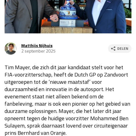
Race
za 13:00 - 15:00
GP VERENIGDE STATEN 2026
23 - 25 okt
Matthijs Nijhuis
DELEN
2 september 2025
GP SÃO PAULO 2026
06 - 08 nov
Kwalificatie
za 23:00 - 00:00
Tim Mayer, die zich dit jaar kandidaat stelt voor het
Race
zo 21:00 - 23:00
FIA-voorzitterschap, heeft de Dutch GP op Zandvoort
uitgeroepen tot de ‘nieuwe maatstaf’ voor
Kwalificatie
za 19:00 - 20:00
duurzaamheid en innovatie in de autosport. Het
Race
zo 18:00 - 20:00
evenement staat niet alleen bekend om de
fanbeleving, maar is ook een pionier op het gebied van
GP MEXICO 2026
30 okt - 01 nov
duurzame oplossingen. Mayer, die het later dit jaar
opneemt tegen de huidige voorzitter Mohammed Ben
Sulayem, sprak daarnaast lovend over circuiteigenaar
LAS VEGAS GRAND PRIX 2026
20 - 22 nov
prins Bernhard van Oranje.
Kwalificatie
za 22:00 - 23:00