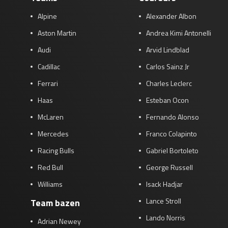
Alpine
Alexander Albon
Aston Martin
Andrea Kimi Antonelli
Audi
Arvid Lindblad
Cadillac
Carlos Sainz Jr
Ferrari
Charles Leclerc
Haas
Esteban Ocon
McLaren
Fernando Alonso
Mercedes
Franco Colapinto
Racing Bulls
Gabriel Bortoleto
Red Bull
George Russell
Williams
Isack Hadjar
Lance Stroll
Team bazen
Lando Norris
Adrian Newey