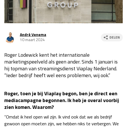
Race
za 13:00 - 15:00
GP VERENIGDE STATEN 2026
23 - 25 okt
André Venema
DELEN
10 maart 2024
GP SÃO PAULO 2026
06 - 08 nov
Roger Lodewick kent het internationale
Kwalificatie
za 23:00 - 00:00
marketingspeelveld als geen ander. Sinds 1 januari is
Race
zo 21:00 - 23:00
hij topman van streamingsdienst Viaplay Nederland.
“Ieder bedrijf heeft wel eens problemen, wij ook.”
Kwalificatie
za 19:00 - 20:00
Race
zo 18:00 - 20:00
Roger, toen je bij Viaplay begon, ben je direct een
GP MEXICO 2026
30 okt - 01 nov
mediacampagne begonnen. Ik heb je overal voorbij
zien komen. Waarom?
“Omdat ik heel open wil zijn. Ik vind ook dat we als bedrijf
LAS VEGAS GRAND PRIX 2026
20 - 22 nov
gewoon open moeten zijn, we hebben niks te verbergen. We
Kwalificatie
za 22:00 - 23:00