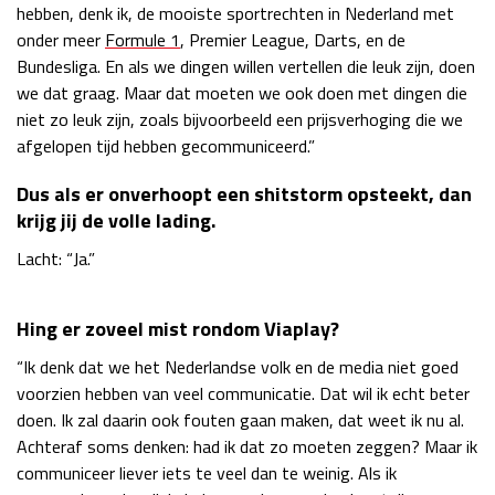
hebben, denk ik, de mooiste sportrechten in Nederland met
Race
zo 21:00 - 23:00
onder meer
Formule 1
, Premier League, Darts, en de
GP ABU DHABI 2026
04 - 06 dec
Bundesliga. En als we dingen willen vertellen die leuk zijn, doen
Kwalificatie
za 05:00 - 06:00
we dat graag. Maar dat moeten we ook doen met dingen die
Race
zo 05:00 - 07:00
niet zo leuk zijn, zoals bijvoorbeeld een prijsverhoging die we
afgelopen tijd hebben gecommuniceerd.”
Kwalificatie
za 15:00 - 16:00
Race
zo 14:00 - 16:00
Dus als er onverhoopt een shitstorm opsteekt, dan
krijg jij de volle lading.
GP QATAR 2026
27 - 29 nov
Lacht: “Ja.”
Hing er zoveel mist rondom Viaplay?
Kwalificatie
za 19:00 - 20:00
“Ik denk dat we het Nederlandse volk en de media niet goed
Race
zo 17:00 - 19:00
voorzien hebben van veel communicatie. Dat wil ik echt beter
doen. Ik zal daarin ook fouten gaan maken, dat weet ik nu al.
Achteraf soms denken: had ik dat zo moeten zeggen? Maar ik
communiceer liever iets te veel dan te weinig. Als ik