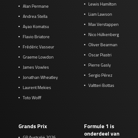
Lewis Hamilton
Alan Permane
Liam Lawson
Andrea Stella
Max Verstappen
Ayao Komatsu
Nico Hülkenberg
Flavio Briatore
Oliver Bearman
Frédéric Vasseur
Oscar Piastri
Graeme Lowdon
Pierre Gasly
James Vowles
Sergio Pérez
Jonathan Wheatley
Valtteri Bottas
Laurent Mekies
Toto Wolff
Grands Prix
Formule 1 is
onderdeel van
GP Australië 2026