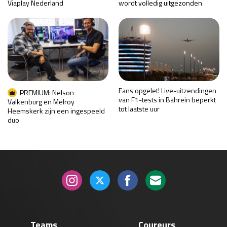
Viaplay Nederland
wordt volledig uitgezonden
Fans opgelet! Live-uitzendingen
PREMIUM: Nelson
van F1-tests in Bahrein beperkt
Valkenburg en Melroy
tot laatste uur
Heemskerk zijn een ingespeeld
duo
Teams
Coureurs