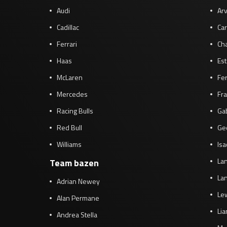
Audi
Arv
Cadillac
Car
Ferrari
Cha
Haas
Es
McLaren
Fe
Mercedes
Fra
Racing Bulls
Gab
Red Bull
Ge
Williams
Isa
Lan
Team bazen
Lan
Adrian Newey
Le
Alan Permane
Li
Andrea Stella