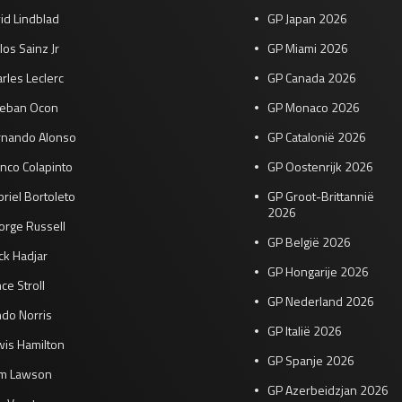
id Lindblad
GP Japan 2026
los Sainz Jr
GP Miami 2026
rles Leclerc
GP Canada 2026
teban Ocon
GP Monaco 2026
rnando Alonso
GP Catalonië 2026
nco Colapinto
GP Oostenrijk 2026
riel Bortoleto
GP Groot-Brittannië
2026
orge Russell
GP België 2026
ck Hadjar
GP Hongarije 2026
ce Stroll
GP Nederland 2026
do Norris
GP Italië 2026
wis Hamilton
GP Spanje 2026
am Lawson
GP Azerbeidzjan 2026