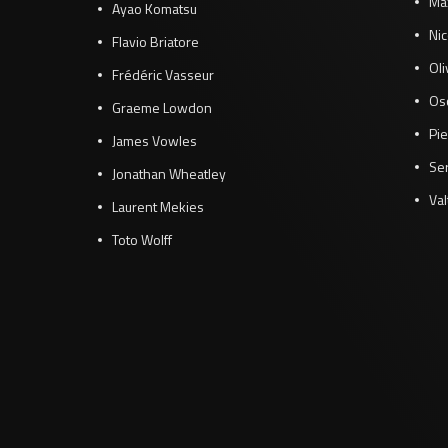
Ma
Ayao Komatsu
Ni
Flavio Briatore
Ol
Frédéric Vasseur
Osc
Graeme Lowdon
Pie
James Vowles
Se
Jonathan Wheatley
Val
Laurent Mekies
Toto Wolff