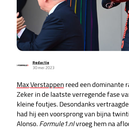
Redactie
30 mei 2023
Max
Verstappen
reed een dominante ra
Zeker in de laatste verregende fase v
kleine foutjes. Desondanks vertraagd
had hij een voorsprong van bijna twi
Alonso.
Formule1.nl
vroeg hem na afloop