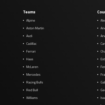
Teams
Cou
Alpine
Al
Aston Martin
And
Audi
Arv
Cadillac
Car
Ferrari
Cha
Haas
Es
McLaren
Fe
Mercedes
Fra
Racing Bulls
Gab
Red Bull
Ge
Williams
Isa