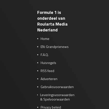
Formule 1 is
onderdeel van
Roularta Media
Nederland
Home
EN: Grandprixnews
F.A.Q.
Huisregels
RSS feed
Adverteren
Gebruiksvoorwaarden
Leveringsvoorwaarden
& Spelvoorwaarden
Privacy beleid