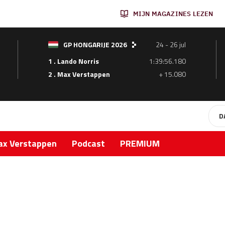
MIJN MAGAZINES LEZEN
GP HONGARIJE 2026
24 - 26 jul
1 . Lando Norris
1:39:56.180
2 . Max Verstappen
+ 15.080
D
x Verstappen
Podcast
PREMIUM