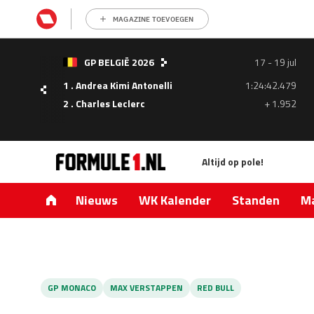
MAGAZINE TOEVOEGEN
- 05
GP BELGIË 2026
17 - 19 jul
ul
1 . Andrea Kimi Antonelli
1:24:42.479
1.335
2 . Charles Leclerc
+ 1.952
0.427
Altijd op pole!
Nieuws
WK Kalender
Standen
Ma
GP MONACO
MAX VERSTAPPEN
RED BULL