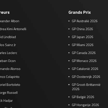
reurs
Grands Prix
exander Albon
GP Australië 2026
rea Kimi Antonelli
GP China 2026
id Lindblad
GP Japan 2026
los Sainz Jr
GP Miami 2026
rles Leclerc
GP Canada 2026
teban Ocon
GP Monaco 2026
rnando Alonso
GP Catalonië 2026
nco Colapinto
GP Oostenrijk 2026
riel Bortoleto
GP Groot-Brittannië
2026
orge Russell
GP België 2026
ck Hadjar
GP Hongarije 2026