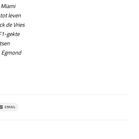
n Miami
tot leven
ck de Vries
F1-gekte
tsen
an Egmond
EMAIL