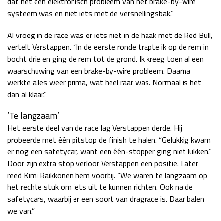
dat het een elektronisch probleem van het brake-by-wire
Race
zo 21:00 - 23:00
systeem was en niet iets met de versnellingsbak.”
GP ABU DHABI 2026
04 - 06 dec
Kwalificatie
za 05:00 - 06:00
Al vroeg in de race was er iets niet in de haak met de Red Bull,
vertelt Verstappen. “In de eerste ronde trapte ik op de rem in
Race
zo 05:00 - 07:00
bocht drie en ging de rem tot de grond. Ik kreeg toen al een
Kwalificatie
za 15:00 - 16:00
waarschuwing van een brake-by-wire probleem. Daarna
werkte alles weer prima, wat heel raar was. Normaal is het
Race
zo 14:00 - 16:00
dan al klaar.”
GP QATAR 2026
27 - 29 nov
‘Te langzaam’
Het eerste deel van de race lag Verstappen derde. Hij
probeerde met één pitstop de finish te halen. “Gelukkig kwam
er nog een safetycar, want een één-stopper ging niet lukken.”
Kwalificatie
za 19:00 - 20:00
Door zijn extra stop verloor Verstappen een positie. Later
Race
zo 17:00 - 19:00
reed Kimi Räikkönen hem voorbij. “We waren te langzaam op
het rechte stuk om iets uit te kunnen richten. Ook na de
safetycars, waarbij er een soort van dragrace is. Daar balen
we van.”