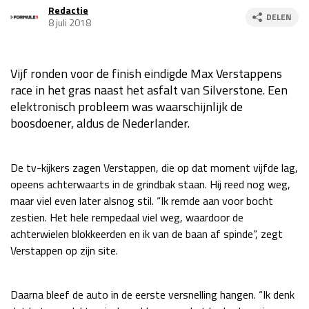
Redactie
Race
za 13:00 - 15:00
DELEN
8 juli 2018
GP VERENIGDE STATEN 2026
23 - 25 okt
Vijf ronden voor de finish eindigde Max Verstappens
race in het gras naast het asfalt van Silverstone. Een
elektronisch probleem was waarschijnlijk de
GP SÃO PAULO 2026
06 - 08 nov
boosdoener, aldus de Nederlander.
Kwalificatie
za 23:00 - 00:00
Race
zo 21:00 - 23:00
De tv-kijkers zagen Verstappen, die op dat moment vijfde lag,
opeens achterwaarts in de grindbak staan. Hij reed nog weg,
Kwalificatie
za 19:00 - 20:00
maar viel even later alsnog stil. “Ik remde aan voor bocht
Race
zo 18:00 - 20:00
zestien. Het hele rempedaal viel weg, waardoor de
achterwielen blokkeerden en ik van de baan af spinde”, zegt
GP MEXICO 2026
30 okt - 01 nov
Verstappen op zijn site.
LAS VEGAS GRAND PRIX 2026
20 - 22 nov
Daarna bleef de auto in de eerste versnelling hangen. “Ik denk
Kwalificatie
za 22:00 - 23:00