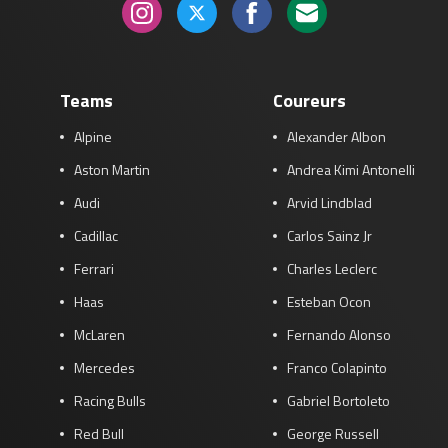
Teams
Coureurs
Alpine
Alexander Albon
Aston Martin
Andrea Kimi Antonelli
Audi
Arvid Lindblad
Cadillac
Carlos Sainz Jr
Ferrari
Charles Leclerc
Haas
Esteban Ocon
McLaren
Fernando Alonso
Mercedes
Franco Colapinto
Racing Bulls
Gabriel Bortoleto
Red Bull
George Russell