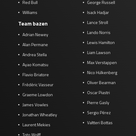
Red Bull
George Russell
Williams
Isack Hadjar
Lance Stroll
Team bazen
Lando Norris
Adrian Newey
Lewis Hamilton
Alan Permane
Liam Lawson
Andrea Stella
Max Verstappen
Ayao Komatsu
Nico Hülkenberg
Flavio Briatore
Oliver Bearman
Frédéric Vasseur
Oscar Piastri
Graeme Lowdon
Pierre Gasly
James Vowles
Sergio Pérez
Jonathan Wheatley
Valtteri Bottas
Laurent Mekies
Toto Wolff