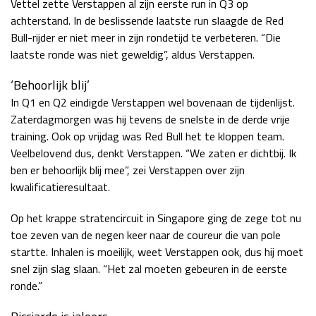
Vettel zette Verstappen al zijn eerste run in Q3 op
Race
zo 21:00 - 23:00
achterstand. In de beslissende laatste run slaagde de Red
GP ABU DHABI 2026
04 - 06 dec
Bull-rijder er niet meer in zijn rondetijd te verbeteren. “Die
Kwalificatie
za 05:00 - 06:00
laatste ronde was niet geweldig”, aldus Verstappen.
Race
zo 05:00 - 07:00
‘Behoorlijk blij’
Kwalificatie
za 15:00 - 16:00
In Q1 en Q2 eindigde Verstappen wel bovenaan de tijdenlijst.
Race
zo 14:00 - 16:00
Zaterdagmorgen was hij tevens de snelste in de derde vrije
training. Ook op vrijdag was Red Bull het te kloppen team.
Veelbelovend dus, denkt Verstappen. “We zaten er dichtbij. Ik
GP QATAR 2026
27 - 29 nov
ben er behoorlijk blij mee”, zei Verstappen over zijn
kwalificatieresultaat.
Op het krappe stratencircuit in Singapore ging de zege tot nu
Kwalificatie
za 19:00 - 20:00
toe zeven van de negen keer naar de coureur die van pole
Race
zo 17:00 - 19:00
startte. Inhalen is moeilijk, weet Verstappen ook, dus hij moet
snel zijn slag slaan. “Het zal moeten gebeuren in de eerste
ronde.”