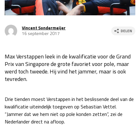
Race
za 13:00 - 15:00
Vincent Sondermeijer
GP VERENIGDE STATEN 2026
23 - 25 okt
DELEN
16 september 2017
GP SÃO PAULO 2026
06 - 08 nov
Max Verstappen leek in de kwalificatie voor de Grand
Kwalificatie
za 23:00 - 00:00
Prix van Singapore de grote favoriet voor pole, maar
Race
zo 21:00 - 23:00
werd toch tweede. Hij vind het jammer, maar is ook
tevreden.
Kwalificatie
za 19:00 - 20:00
Race
zo 18:00 - 20:00
Drie tienden moest Verstappen in het beslissende deel van de
kwalificatie uiteindelijk toegeven op Sebastian Vettel.
GP MEXICO 2026
30 okt - 01 nov
“Jammer dat we hem niet op pole konden zetten”, zei de
Nederlander direct na afloop.
LAS VEGAS GRAND PRIX 2026
20 - 22 nov
Kwalificatie
za 22:00 - 23:00