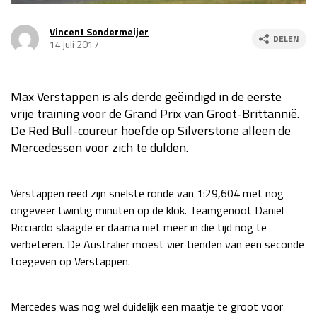
Race
za 13:00 - 15:00
Vincent Sondermeijer
DELEN
14 juli 2017
GP VERENIGDE STATEN 2026
23 - 25 okt
Max Verstappen is als derde geëindigd in de eerste
vrije training voor de Grand Prix van Groot-Brittannië.
GP SÃO PAULO 2026
06 - 08 nov
De Red Bull-coureur hoefde op Silverstone alleen de
Kwalificatie
za 23:00 - 00:00
Mercedessen voor zich te dulden.
Race
zo 21:00 - 23:00
Kwalificatie
za 19:00 - 20:00
Verstappen reed zijn snelste ronde van 1:29,604 met nog
Race
zo 18:00 - 20:00
ongeveer twintig minuten op de klok. Teamgenoot Daniel
Ricciardo slaagde er daarna niet meer in die tijd nog te
verbeteren. De Australiër moest vier tienden van een seconde
GP MEXICO 2026
30 okt - 01 nov
toegeven op Verstappen.
LAS VEGAS GRAND PRIX 2026
20 - 22 nov
Mercedes was nog wel duidelijk een maatje te groot voor
Kwalificatie
za 22:00 - 23:00