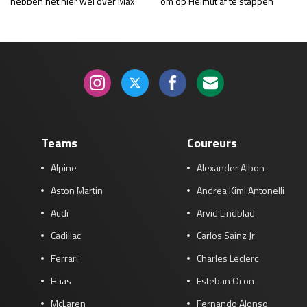
hebben het hier wel over Max’
om op Helmut af te stappen’
Teams
Coureurs
Alpine
Alexander Albon
Aston Martin
Andrea Kimi Antonelli
Audi
Arvid Lindblad
Cadillac
Carlos Sainz Jr
Ferrari
Charles Leclerc
Haas
Esteban Ocon
McLaren
Fernando Alonso