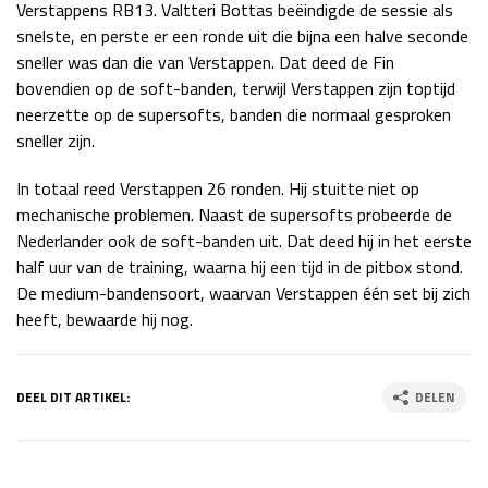
Verstappens RB13. Valtteri Bottas beëindigde de sessie als
Race
zo 21:00 - 23:00
snelste, en perste er een ronde uit die bijna een halve seconde
GP ABU DHABI 2026
04 - 06 dec
sneller was dan die van Verstappen. Dat deed de Fin
Kwalificatie
za 05:00 - 06:00
bovendien op de soft-banden, terwijl Verstappen zijn toptijd
Race
zo 05:00 - 07:00
neerzette op de supersofts, banden die normaal gesproken
sneller zijn.
Kwalificatie
za 15:00 - 16:00
Race
zo 14:00 - 16:00
In totaal reed Verstappen 26 ronden. Hij stuitte niet op
mechanische problemen. Naast de supersofts probeerde de
Nederlander ook de soft-banden uit. Dat deed hij in het eerste
GP QATAR 2026
27 - 29 nov
half uur van de training, waarna hij een tijd in de pitbox stond.
De medium-bandensoort, waarvan Verstappen één set bij zich
heeft, bewaarde hij nog.
Kwalificatie
za 19:00 - 20:00
Race
zo 17:00 - 19:00
DEEL DIT ARTIKEL:
DELEN