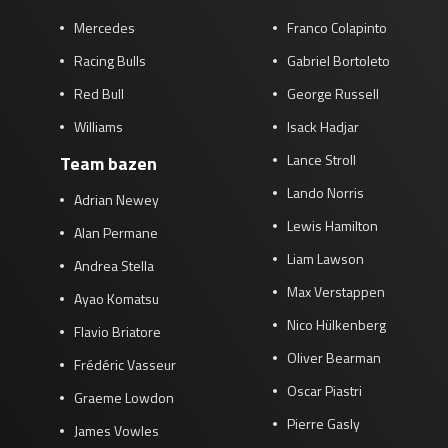
Mercedes
Franco Colapinto
Racing Bulls
Gabriel Bortoleto
Red Bull
George Russell
Williams
Isack Hadjar
Lance Stroll
Team bazen
Lando Norris
Adrian Newey
Lewis Hamilton
Alan Permane
Liam Lawson
Andrea Stella
Max Verstappen
Ayao Komatsu
Nico Hülkenberg
Flavio Briatore
Oliver Bearman
Frédéric Vasseur
Oscar Piastri
Graeme Lowdon
Pierre Gasly
James Vowles