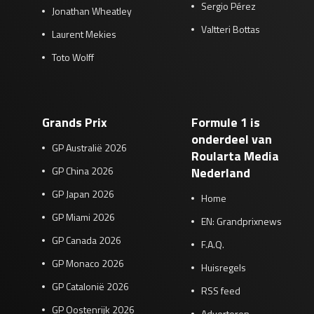
Sergio Pérez
Jonathan Wheatley
Valtteri Bottas
Laurent Mekies
Toto Wolff
Grands Prix
Formule 1 is
onderdeel van
GP Australië 2026
Roularta Media
GP China 2026
Nederland
GP Japan 2026
Home
GP Miami 2026
EN: Grandprixnews
GP Canada 2026
F.A.Q.
GP Monaco 2026
Huisregels
GP Catalonië 2026
RSS feed
GP Oostenrijk 2026
Adverteren