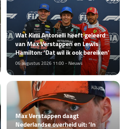
Wat Kimi Antonelli heeft geleerd
van Max Verstappen en Lewis
Hamilton: ‘Dat wil ik ook bereiken’
06 augustus 2026 11:00 -
Nieuws
Max Verstappen daagt
Nederlandse overheid uit: ‘In