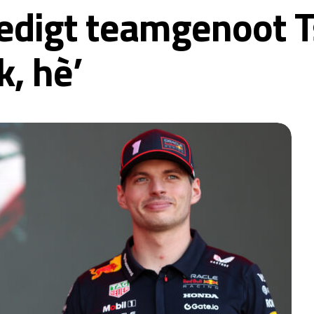
edigt teamgenoot Ts
, hè’