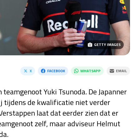
GETTY IMAGES
X
FACEBOOK
WHATSAPP
EMAIL
n teamgenoot Yuki Tsunoda. De Japanner
j tijdens de kwalificatie niet verder
erstappen laat dat eerder zien dat er
teamgenoot zelf, maar adviseur Helmut
da.