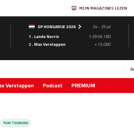
MIJN MAGAZINES LEZEN
GP HONGARIJE 2026
24 - 26 jul
1 . Lando Norris
1:39:56.180
2 . Max Verstappen
+ 15.080
D
x Verstappen
Podcast
PREMIUM
YUKI TSUNODA